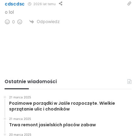
cdscdsc
2026 lat temu
o lol
Odpowiedz
0
Ostatnie wiadomości
21 marca 2025
Pozimowe porządki w Jaśle rozpoczęte. Wielkie
sprzątanie ulic i chodników
21 marca 2025
Trwa remont jasielskich placów zabaw
20 marca 2025