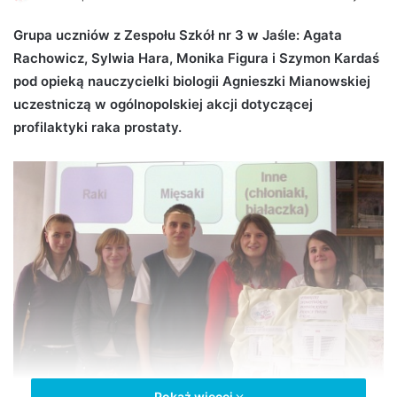
e
Grupa uczniów z Zespołu Szkół nr 3 w Jaśle: Agata
n
Rachowicz, Sylwia Hara, Monika Figura i Szymon Kardaś
d
pod opieką nauczycielki biologii Agnieszki Mianowskiej
a
n
uczestniczą w ogólnopolskiej akcji dotyczącej
e
profilaktyki raka prostaty.
m
a
i
l
Pokaż więcej