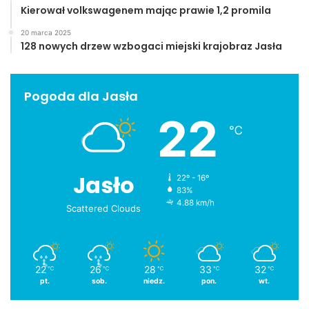
Kierował volkswagenem mając prawie 1,2 promila
20 marca 2025
128 nowych drzew wzbogaci miejski krajobraz Jasła
Pogoda dla Jasła
22
℃
Jasło
22º - 16º
83%
4.88 km/h
Scattered Clouds
22
26
28
33
32
℃
℃
℃
℃
℃
pt.
sob.
niedz.
pon.
wt.