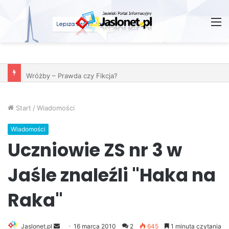
M
Wróżby – Prawda czy Fikcja?
Start
/
Wiadomości
Wiadomości
Uczniowie ZS nr 3 w
Jaśle znaleźli "Haka na
Raka"
Jaslonet.pl
S
16 marca 2010
2
645
1 minuta czytania