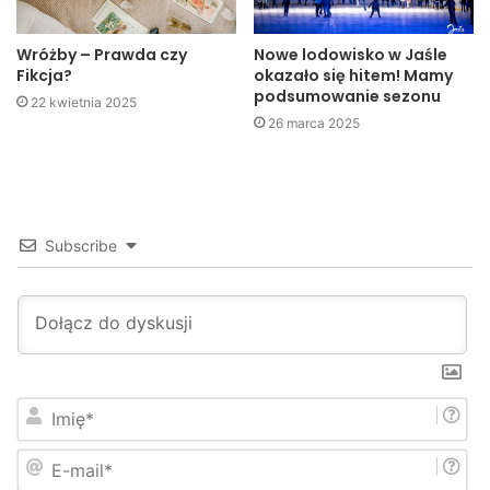
Wróżby – Prawda czy
Nowe lodowisko w Jaśle
Fikcja?
okazało się hitem! Mamy
podsumowanie sezonu
22 kwietnia 2025
26 marca 2025
Subscribe
Poprzez prowadzone prelekcje starano się uświadomić
uczniom, że przekonanie, iż ludzie są bezradni wobec
nowotworów jest nieprawdziwe. We wczesnej fazie
rozwoju prawie każdy nowotwór jest wyleczalny.
I
m
Niepokojący jest jednak fakt, że w tej wczesnej fazie
i
E
ę
leczenie podejmuje zaledwie 20% chorych.
-
*