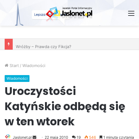
M
Wróżby – Prawda czy Fikcja?
Start
/
Wiadomości
Wiadomości
Uroczystości
Katyńskie odbędą się
w ten wtorek
Jaslonet.pl
S
22 maja 2010
19
546
1 minuta czytania