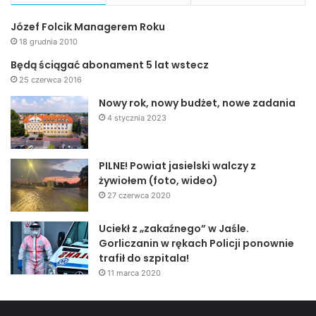
Józef Folcik Managerem Roku
18 grudnia 2010
Będą ściągać abonament 5 lat wstecz
25 czerwca 2016
Nowy rok, nowy budżet, nowe zadania
4 stycznia 2023
PILNE! Powiat jasielski walczy z
żywiołem (foto, wideo)
27 czerwca 2020
Uciekł z „zakaźnego” w Jaśle.
Gorliczanin w rękach Policji ponownie
trafił do szpitala!
11 marca 2020