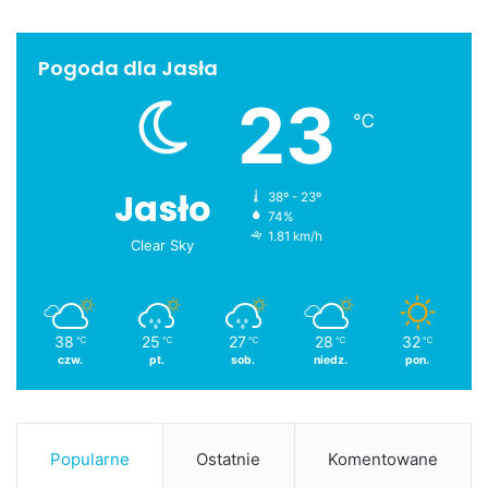
Pogoda dla Jasła
23
℃
Jasło
38º - 23º
74%
1.81 km/h
Clear Sky
38
25
27
28
32
℃
℃
℃
℃
℃
czw.
pt.
sob.
niedz.
pon.
Popularne
Ostatnie
Komentowane