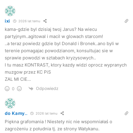
ixi
2026 lat temu
kama-gdzie byl dzisiaj twoj Jarus? Na wiecu
partyjnym..agitowal i macil w glowach starcom!
..a teraz powiedz gdzie byl Donald i Bronek..ano byli w
terenie pomagajac powodzianom, konsultujac sie w
sprawie powodzi w sztabach kryzysowych..
I tu masz KONTRAST, ktory kazdy widzi oprocz wypranych
muzgow przez KC PiS
ZAL MI CIE…
Odpowiedz
0
do Kamy..
2026 lat temu
Piękna grafomania ! Niestety nic nie wspomniałaś o
zagrożeniu z południa tj. ze strony Watykanu.