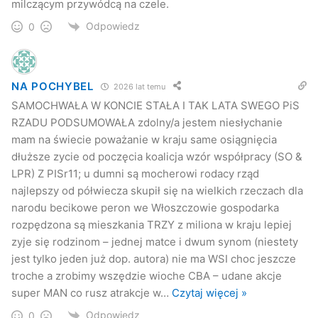
milczącym przywódcą na czele.
Odpowiedz
0
NA POCHYBEL
2026 lat temu
SAMOCHWAŁA W KONCIE STAŁA I TAK LATA SWEGO PiS
RZADU PODSUMOWAŁA zdolny/a jestem niesłychanie
mam na świecie poważanie w kraju same osiągnięcia
dłuższe zycie od poczęcia koalicja wzór współpracy (SO &
LPR) Z PISr11; u dumni są mocherowi rodacy rząd
najlepszy od półwiecza skupił się na wielkich rzeczach dla
narodu becikowe peron we Włoszczowie gospodarka
rozpędzona są mieszkania TRZY z miliona w kraju lepiej
zyje się rodzinom – jednej matce i dwum synom (niestety
jest tylko jeden już dop. autora) nie ma WSI choc jeszcze
troche a zrobimy wszędzie wioche CBA – udane akcje
super MAN co rusz atrakcje w
…
Czytaj więcej »
Odpowiedz
0