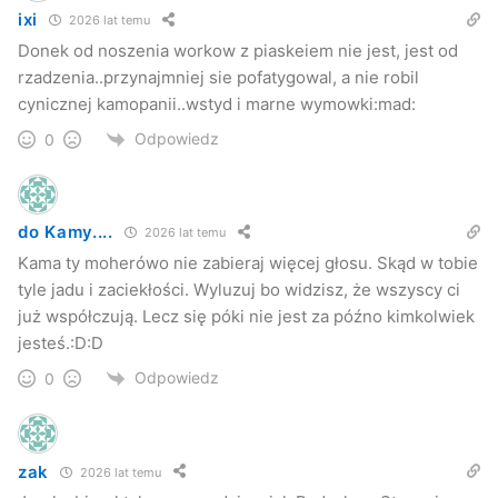
ixi
2026 lat temu
Donek od noszenia workow z piaskeiem nie jest, jest od
rzadzenia..przynajmniej sie pofatygowal, a nie robil
cynicznej kamopanii..wstyd i marne wymowki:mad:
Odpowiedz
0
do Kamy....
2026 lat temu
Kama ty moherówo nie zabieraj więcej głosu. Skąd w tobie
tyle jadu i zaciekłości. Wyluzuj bo widzisz, że wszyscy ci
już współczują. Lecz się póki nie jest za późno kimkolwiek
jesteś.:D:D
Odpowiedz
0
zak
2026 lat temu