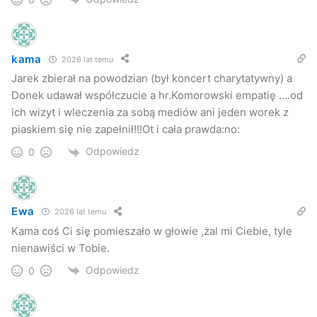
kama
2026 lat temu
Jarek zbierał na powodzian (był koncert charytatywny) a
Donek udawał współczucie a hr.Komorowski empatię ….od
ich wizyt i wleczenia za sobą mediów ani jeden worek z
piaskiem się nie zapełnił!!!Ot i cała prawda:no:
Odpowiedz
0
Ewa
2026 lat temu
Kama coś Ci się pomieszało w głowie ,żal mi Ciebie, tyle
nienawiści w Tobie.
Odpowiedz
0