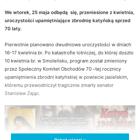
e
We wtorek, 25 maja odbędą się, przeniesione z kwietnia,
n
uroczystości upamiętniające zbrodnię katyńską sprzed
d
70 laty.
a
n
e
Pierwotnie planowano dwudniowe uroczystości w dniach
m
16-17 kwietnia br. Po katastrofie lotniczej, do której doszło
a
10 kwietnia br. w Smoleńsku, program został zmieniony
i
przez Społeczny Komitet Obchodów 70 –tej rocznicy
l
upamiętnienia zbrodni katyńskiej w powiecie jasielskim,
któremu przewodniczył tragicznie zmarły senator
Stanisław Zając.
Pokaż więcej