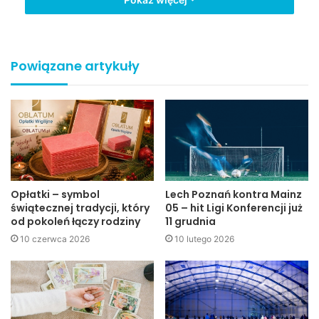
Powiązane artykuły
Program uroczystości:
Opłatki – symbol
Lech Poznań kontra Mainz
świątecznej tradycji, który
05 – hit Ligi Konferencji już
od pokoleń łączy rodziny
11 grudnia
Godzina 10.00
– Msza świętą w kościele pw. św.
10 czerwca 2026
10 lutego 2026
Stanisława BM. Po niej, przy I Liceum Ogólnokształcącym
zostaną odsłonięte: pomnik „Golgota Wschodu” oraz
tablica upamiętniająca ofiary katastrofy lotniczej w
Smoleńsku 10 kwietnia br. Posadzony zostanie również