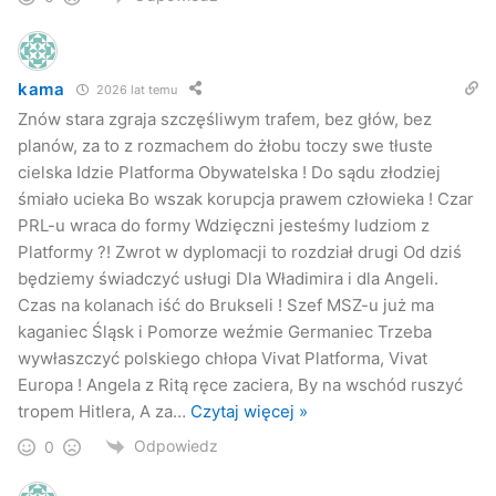
kama
2026 lat temu
Znów stara zgraja szczęśliwym trafem, bez głów, bez
planów, za to z rozmachem do żłobu toczy swe tłuste
cielska Idzie Platforma Obywatelska ! Do sądu złodziej
śmiało ucieka Bo wszak korupcja prawem człowieka ! Czar
PRL-u wraca do formy Wdzięczni jesteśmy ludziom z
Platformy ?! Zwrot w dyplomacji to rozdział drugi Od dziś
będziemy świadczyć usługi Dla Władimira i dla Angeli.
Czas na kolanach iść do Brukseli ! Szef MSZ-u już ma
kaganiec Śląsk i Pomorze weźmie Germaniec Trzeba
wywłaszczyć polskiego chłopa Vivat Platforma, Vivat
Europa ! Angela z Ritą ręce zaciera, By na wschód ruszyć
tropem Hitlera, A za
…
Czytaj więcej »
Odpowiedz
0