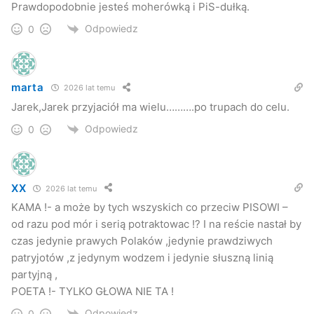
Prawdopodobnie jesteś moherówką i PiS-dułką.
Odpowiedz
0
marta
2026 lat temu
Jarek,Jarek przyjaciół ma wielu……….po trupach do celu.
Odpowiedz
0
XX
2026 lat temu
KAMA !- a może by tych wszyskich co przeciw PISOWI –
od razu pod mór i serią potraktowac !? I na reście nastał by
czas jedynie prawych Polaków ,jedynie prawdziwych
patryjotów ,z jedynym wodzem i jedynie słuszną linią
partyjną ,
POETA !- TYLKO GŁOWA NIE TA !
Odpowiedz
0