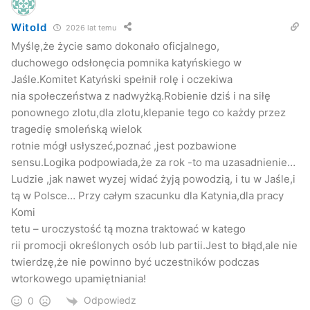
Witold
2026 lat temu
Myślę,że życie samo dokonało oficjalnego,
duchowego odsłonęcia pomnika katyńskiego w
Jaśle.Komitet Katyński spełnił rolę i oczekiwa
nia społeczeństwa z nadwyżką.Robienie dziś i na siłę
ponownego zlotu,dla zlotu,klepanie tego co każdy przez
tragedię smoleńską wielok
rotnie mógł usłyszeć,poznać ,jest pozbawione
sensu.Logika podpowiada,że za rok -to ma uzasadnienie…
Ludzie ,jak nawet wyzej widać żyją powodzią, i tu w Jaśle,i
tą w Polsce… Przy całym szacunku dla Katynia,dla pracy
Komi
tetu – uroczystość tą mozna traktować w katego
rii promocji określonych osób lub partii.Jest to błąd,ale nie
twierdzę,że nie powinno być uczestników podczas
wtorkowego upamiętniania!
Odpowiedz
0