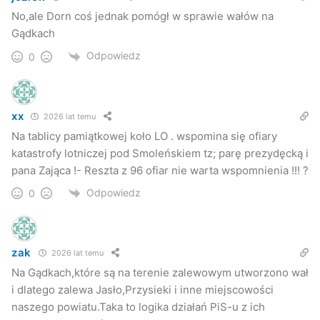
No,ale Dorn coś jednak pomógł w sprawie wałów na
Gądkach
Odpowiedz
0
xx
2026 lat temu
Na tablicy pamiątkowej koło LO . wspomina się ofiary
katastrofy lotniczej pod Smoleńskiem tz; parę prezydęcką i
pana Zająca !- Reszta z 96 ofiar nie warta wspomnienia !!! ?
Odpowiedz
0
zak
2026 lat temu
Na Gądkach,które są na terenie zalewowym utworzono wał
i dlatego zalewa Jasło,Przysieki i inne miejscowości
naszego powiatu.Taka to logika działań PiS-u z ich