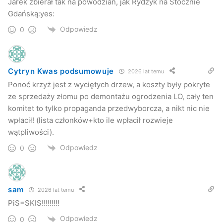
Jarek zbierał tak na powodzian, jak Rydzyk na Stocznie
Gdańską:yes:
Odpowiedz
0
Cytryn Kwas podsumowuje
2026 lat temu
Ponoć krzyż jest z wyciętych drzew, a koszty były pokryte
ze sprzedaży złomu po demontażu ogrodzenia LO, cały ten
komitet to tylko propaganda przedwyborcza, a nikt nic nie
wpłacił! (lista członków+kto ile wpłacił rozwieje
wątpliwości).
Odpowiedz
0
sam
2026 lat temu
PiS=SKIS!!!!!!!!!
Odpowiedz
0