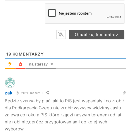
m
a
i
l
*
19
KOMENTARZY
najstarszy
zak
2026 lat temu
Będzie szansa by piać jaki to PiS jest wspaniały i co zrobił
dla Podkarpacia.Czego nie zrobił wszyscy widzimy.Jasło
zalewa co roku a PiS,które rządzi naszym terenem od lat
nie robi nic,oprócz przygotowaniami do kolejnych
wyborów.