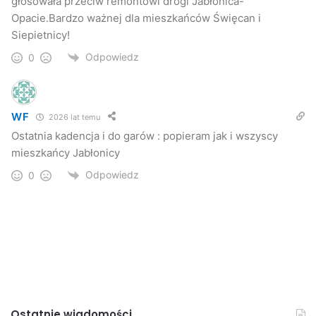
głosowała przeciw remontowi drogi Jabłonica-
Opacie.Bardzo ważnej dla mieszkańców Święcan i
Siepietnicy!
Odpowiedz
0
WF
2026 lat temu
Ostatnia kadencja i do garów : popieram jak i wszyscy
mieszkańcy Jabłonicy
Odpowiedz
0
Ostatnie wiadomości