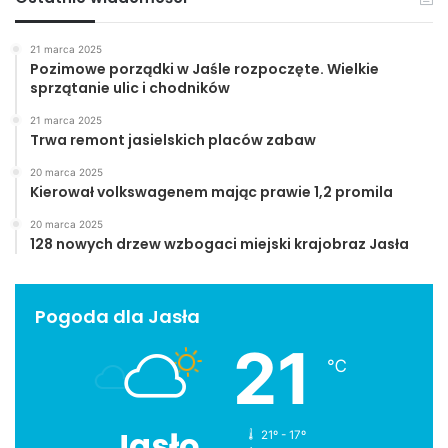
21 marca 2025
Pozimowe porządki w Jaśle rozpoczęte. Wielkie
sprzątanie ulic i chodników
21 marca 2025
Trwa remont jasielskich placów zabaw
20 marca 2025
Kierował volkswagenem mając prawie 1,2 promila
20 marca 2025
128 nowych drzew wzbogaci miejski krajobraz Jasła
Pogoda dla Jasła
21
℃
Jasło
21º - 17º