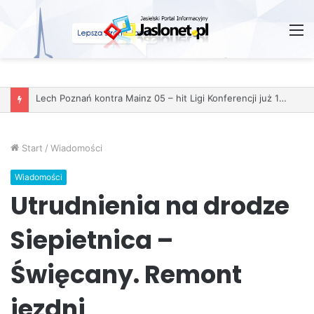
M
Start
/
Wiadomości
Wiadomości
Utrudnienia na drodze
Siepietnica –
Święcany. Remont
jezdni