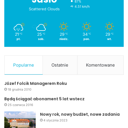
87%
4.51 km/h
Scattered Clouds
21
25
29
34
29
℃
℃
℃
℃
℃
pt.
sob.
niedz.
pon.
wt.
Popularne
Ostatnie
Komentowane
Józef Folcik Managerem Roku
18 grudnia 2010
Będą ściągać abonament 5 lat wstecz
25 czerwca 2016
Nowy rok, nowy budżet, nowe zadania
4 stycznia 2023