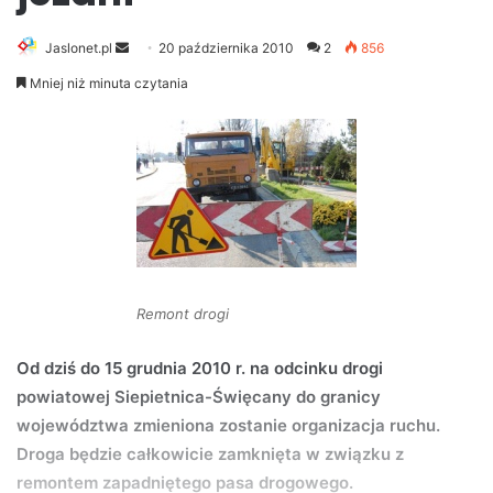
Jaslonet.pl
S
20 października 2010
2
856
e
Mniej niż minuta czytania
n
d
a
n
e
m
a
i
l
Remont drogi
Od dziś do 15 grudnia 2010 r. na odcinku drogi
powiatowej Siepietnica-Święcany do granicy
województwa zmieniona zostanie organizacja ruchu.
Droga będzie całkowicie zamknięta w związku z
remontem zapadniętego pasa drogowego.