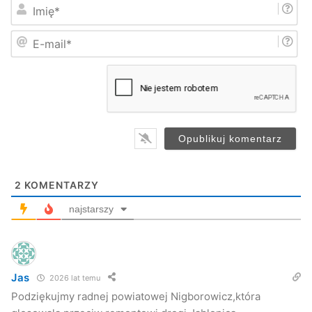
I
m
i
E
ę
-
*
m
a
i
l
*
2
KOMENTARZY
najstarszy
Jas
2026 lat temu
Podziękujmy radnej powiatowej Nigborowicz,która