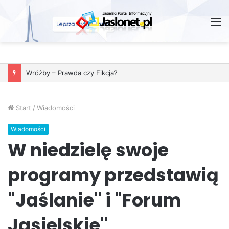
M
Wróżby – Prawda czy Fikcja?
Start
/
Wiadomości
Wiadomości
W niedzielę swoje
programy przedstawią
"Jaślanie" i "Forum
Jasielskie"