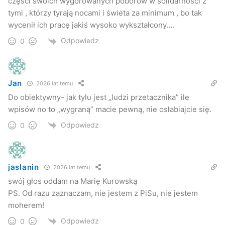
części swoich wygórowanych poborów w solidarności z
tymi , którzy tyrają nocami i świeta za minimum , bo tak
wycenił ich pracę jakiś wysoko wykształcony….
Odpowiedz
0
Jan
2026 lat temu
Do obiektywny- jak tylu jest „ludzi przetacznika” ile
wpisów no to „wygraną” macie pewną, nie osłabiajcie się.
Odpowiedz
0
jaslanin
2026 lat temu
swój głos oddam na Marię Kurowską
PS. Od razu zaznaczam, nie jestem z PiSu, nie jestem
moherem!
Odpowiedz
0