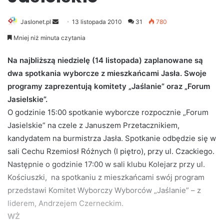
Jaslonet.pl
S
13 listopada 2010
31
780
e
Mniej niż minuta czytania
n
d
Na najbliższą niedzielę (14 listopada) zaplanowane są
a
dwa spotkania wyborcze z mieszkańcami Jasła. Swoje
n
programy zaprezentują komitety „Jaślanie” oraz „Forum
e
Jasielskie”.
m
O godzinie 15:00 spotkanie wyborcze rozpocznie „Forum
a
Jasielskie” na czele z Januszem Przetacznikiem,
i
kandydatem na burmistrza Jasła. Spotkanie odbędzie się w
l
sali Cechu Rzemiosł Różnych (I piętro), przy ul. Czackiego.
Następnie o godzinie 17:00 w sali klubu Kolejarz przy ul.
Kościuszki, na spotkaniu z mieszkańcami swój program
przedstawi Komitet Wyborczy Wyborców „Jaślanie” – z
liderem, Andrzejem Czerneckim.
WŻ