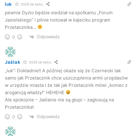
luk
2026 lat temu
pewnie Dyzio będzie siedział na spotkaniu „Forum
Jasielskiego” i pilnie notował w kajeciku program
Przetacznika…
Odpowiedz
0
Jaślak
2026 lat temu
„luk”: Dokładnie!! A później okaże się że Czernecki tak
samo jak Przetacznik chce uszczuplenia armii urzędasów
w urzędzie miasta i że tak jak Przetacznik mówi „koniec z
arogancją władzy!” HEHEHE
Ale spokojnie – Jaślanie nie są głupi – zagłosują na
Przetacznika!
Odpowiedz
0