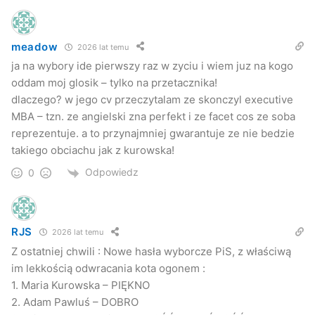
meadow
2026 lat temu
ja na wybory ide pierwszy raz w zyciu i wiem juz na kogo
oddam moj glosik – tylko na przetacznika!
dlaczego? w jego cv przeczytalam ze skonczyl executive
MBA – tzn. ze angielski zna perfekt i ze facet cos ze soba
reprezentuje. a to przynajmniej gwarantuje ze nie bedzie
takiego obciachu jak z kurowska!
Odpowiedz
0
RJS
2026 lat temu
Z ostatniej chwili : Nowe hasła wyborcze PiS, z właściwą
im lekkością odwracania kota ogonem :
1. Maria Kurowska – PIĘKNO
2. Adam Pawluś – DOBRO