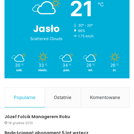
21
℃
Jasło
30º - 20º
86%
1.75 km/h
Scattered Clouds
30
33
34
28
26
℃
℃
℃
℃
℃
sob.
niedz.
pon.
wt.
śr.
Popularne
Ostatnie
Komentowane
Józef Folcik Managerem Roku
18 grudnia 2010
Będą ściągać abonament 5 lat wstecz