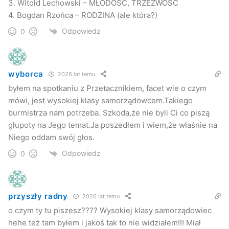
3. Witold Lechowski – MŁODOŚĆ, TRZEŹWOŚĆ
4. Bogdan Rzońca – RODZINA (ale która?)
Odpowiedz
0
wyborca
2026 lat temu
byłem na spotkaniu z Przetacznikiem, facet wie o czym
mówi, jest wysokiej klasy samorządowcem.Takiego
burmistrza nam potrzeba. Szkoda,że nie byli Ci co piszą
głupoty na Jego temat.Ja poszedłem i wiem,że właśnie na
Niego oddam swój głos.
Odpowiedz
0
przyszły radny
2026 lat temu
o czym ty tu piszesz???? Wysokiej klasy samorządowiec
hehe też tam byłem i jakoś tak to nie widziałem!!! Miał