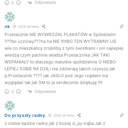
Odpowiedz
0
nk
2026 lat temu
Przetacznik NIE WYWIESZAŁ PLAKATÓW w Spółdzielni
???bo uczciwy???ha ha NIE !!!!!BO TEN WYTRAWNY LIS
wie co mieszkańcy zrobiliby z tymi świstkami i oni najlepiej
wiedzą czym pachnie wladza Przetacznika JAK TAKI
WSPANIAŁY to dlaczego malutkie spółdzielnie O NIEBO
LEPIEJ SOBIE RA DZĄ i nie zdzierają takich czynszy jak
p.Przetacznik ???? jak JASŁO pod Jego rządami ma
wyglądać tak jak SM to ja serdecznie dziękuję !!!!
Odpowiedz
0
Do przyszły radny
2026 lat temu
z ciebie będzie radny jak z koziej d_py trąba.Jak z