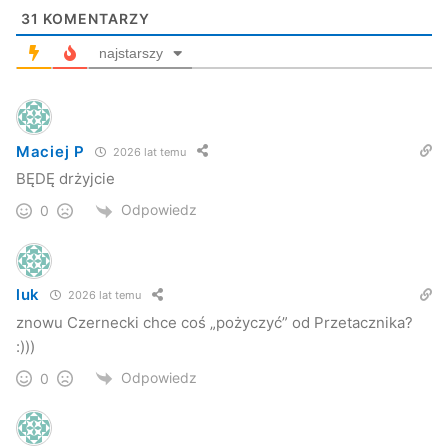
31
KOMENTARZY
najstarszy
Maciej P
2026 lat temu
BĘDĘ drżyjcie
Odpowiedz
0
luk
2026 lat temu
znowu Czernecki chce coś „pożyczyć” od Przetacznika?
:)))
Odpowiedz
0