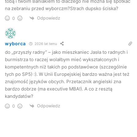
tobą i twoim Baniakiem to dlaczego nie można się spotkać
na zebraniu przed wyborczm?Strach dupsko ściska?
Odpowiedz
0
wyborca
2026 lat temu
do „przyszły radny” – jako mieszkaniec Jasła to radnych i
burmistrza to raczej wolałbym mieć wykształconych i
kompetentnych niż takich po podstawówce (szczególnie
tych po SP5) :). W Unii Europejskiej bardzo ważna jest też
znajomość języków obcych. Przetacznik angielski zna
bardzo dobrze (ma executive MBA!). A co z resztą
kandydatów?
Odpowiedz
0