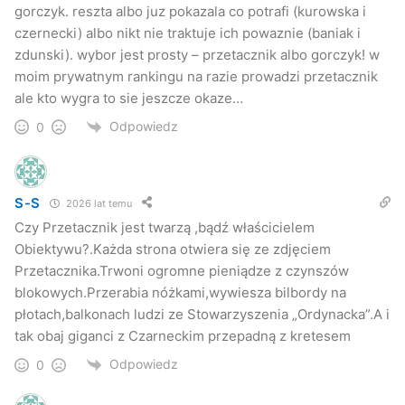
gorczyk. reszta albo juz pokazala co potrafi (kurowska i
czernecki) albo nikt nie traktuje ich powaznie (baniak i
zdunski). wybor jest prosty – przetacznik albo gorczyk! w
moim prywatnym rankingu na razie prowadzi przetacznik
ale kto wygra to sie jeszcze okaze…
Odpowiedz
0
S-S
2026 lat temu
Czy Przetacznik jest twarzą ,bądź właścicielem
Obiektywu?.Każda strona otwiera się ze zdjęciem
Przetacznika.Trwoni ogromne pieniądze z czynszów
blokowych.Przerabia nóżkami,wywiesza bilbordy na
płotach,balkonach ludzi ze Stowarzyszenia „Ordynacka”.A i
tak obaj giganci z Czarneckim przepadną z kretesem
Odpowiedz
0