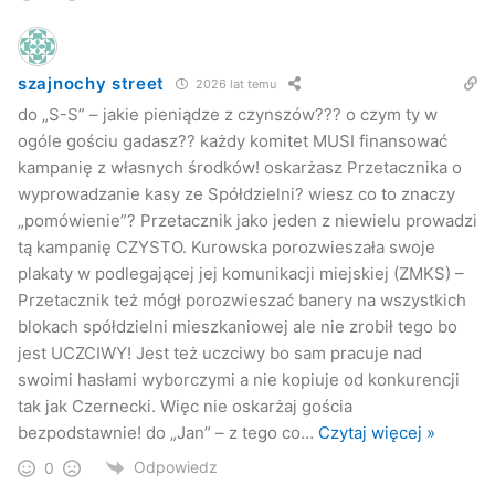
szajnochy street
2026 lat temu
do „S-S” – jakie pieniądze z czynszów??? o czym ty w
ogóle gościu gadasz?? każdy komitet MUSI finansować
kampanię z własnych środków! oskarżasz Przetacznika o
wyprowadzanie kasy ze Spółdzielni? wiesz co to znaczy
„pomówienie”? Przetacznik jako jeden z niewielu prowadzi
tą kampanię CZYSTO. Kurowska porozwieszała swoje
plakaty w podlegającej jej komunikacji miejskiej (ZMKS) –
Przetacznik też mógł porozwieszać banery na wszystkich
blokach spółdzielni mieszkaniowej ale nie zrobił tego bo
jest UCZCIWY! Jest też uczciwy bo sam pracuje nad
swoimi hasłami wyborczymi a nie kopiuje od konkurencji
tak jak Czernecki. Więc nie oskarżaj gościa
bezpodstawnie! do „Jan” – z tego co
…
Czytaj więcej »
Odpowiedz
0