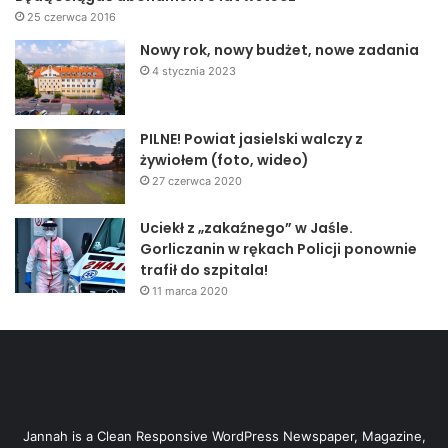
25 czerwca 2016
Nowy rok, nowy budżet, nowe zadania
4 stycznia 2023
PILNE! Powiat jasielski walczy z
żywiołem (foto, wideo)
27 czerwca 2020
Uciekł z „zakaźnego” w Jaśle.
Gorliczanin w rękach Policji ponownie
trafił do szpitala!
11 marca 2020
Jannah is a Clean Responsive WordPress Newspaper, Magazine,