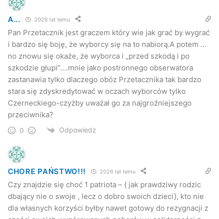
A...
2026 lat temu
Pan Przetacznik jest graczem który wie jak grać by wygrać
i bardzo się boję, że wyborcy się na to nabiorą.A potem …
no znowu się okaże, że wyborca i „przed szkodą i po
szkodzie głupi”….mnie jako postronnego obserwatora
zastanawia tylko dlaczego obóz Przetacznika tak bardzo
stara się zdyskredytować w oczach wyborców tylko
Czerneckiego-czyżby uważał go za najgroźniejszego
przeciwnika?
Odpowiedz
0
CHORE PAŃSTWO!!!
2026 lat temu
Czy znajdzie się choć 1 patriota – { jak prawdziwy rodzic
dbający nie o swoje , lecz o dobro swoich dzieci}, kto nie
dla własnych korzyści byłby nawet gotowy do rezygnacji z