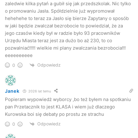
zaledwie kilka pytań a gubił się jak przedszkolak. Nic tylko
o promowaniu Jasła. Spółdzielnie już wypromował
hehehehe to teraz za Jasło się bierze Zapytany o sposób
w jaki będzie zwalczał bezrobocie to powiedział, że za
jego czasów kiedy był w radzie było 93 pracowników
Urzędu Miasta teraz jest za dużo bo aż 230, to co
pozwalniać!!!!! wielkie mi plany zwalczania bezrobocia!!!
eeeeeeeeee
Odpowiedz
0
Janek
2026 lat temu
Popieram wypowiedż wyborcy ,bo też byłem na spotkaniu
pan Przetacznik to jest KLASA i wiem już dlaczego
Kurowska boi się debaty po prostu ze strachu
Odpowiedz
0