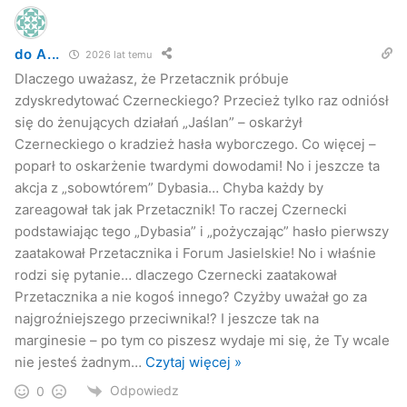
do A...
2026 lat temu
Dlaczego uważasz, że Przetacznik próbuje
zdyskredytować Czerneckiego? Przecież tylko raz odniósł
się do żenujących działań „Jaślan” – oskarżył
Czerneckiego o kradzież hasła wyborczego. Co więcej –
poparł to oskarżenie twardymi dowodami! No i jeszcze ta
akcja z „sobowtórem” Dybasia… Chyba każdy by
zareagował tak jak Przetacznik! To raczej Czernecki
podstawiając tego „Dybasia” i „pożyczając” hasło pierwszy
zaatakował Przetacznika i Forum Jasielskie! No i właśnie
rodzi się pytanie… dlaczego Czernecki zaatakował
Przetacznika a nie kogoś innego? Czyżby uważał go za
najgroźniejszego przeciwnika!? I jeszcze tak na
marginesie – po tym co piszesz wydaje mi się, że Ty wcale
nie jesteś żadnym
…
Czytaj więcej »
Odpowiedz
0