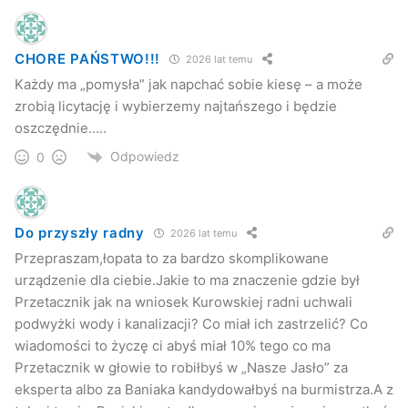
CHORE PAŃSTWO!!!
2026 lat temu
Każdy ma „pomysła” jak napchać sobie kiesę – a może
zrobią licytację i wybierzemy najtańszego i będzie
oszczędnie…..
Odpowiedz
0
Do przyszły radny
2026 lat temu
Przepraszam,łopata to za bardzo skomplikowane
urządzenie dla ciebie.Jakie to ma znaczenie gdzie był
Przetacznik jak na wniosek Kurowskiej radni uchwali
podwyżki wody i kanalizacji? Co miał ich zastrzelić? Co
wiadomości to życzę ci abyś miał 10% tego co ma
Przetacznik w głowie to robiłbyś w „Nasze Jasło” za
eksperta albo za Baniaka kandydowałbyś na burmistrza.A z