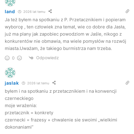
land
2026 lat temu
Ja też byłem na spotkaniu z P. Przetacznikiem i popieram
wyborcę , ten człowiek zna temat, wie co dobre dla Jasła,
już ma plany jak zapobiec powodziom w Jaśle, nikogo z
konkurentów nie obmawia, ma wiele pomysłów na rozwój
miasta.Uważam, że takiego burmistrza nam trzeba.
Odpowiedz
0
jaslak
2026 lat temu
byłem i na spotkaniu z przetacznikiem i na konwencji
czerneckiego
moje wrażenia:
przetacznik = konkrety
czernecki = frazesy + chwalenie sie swoimi „wielkimi
dokonaniami”