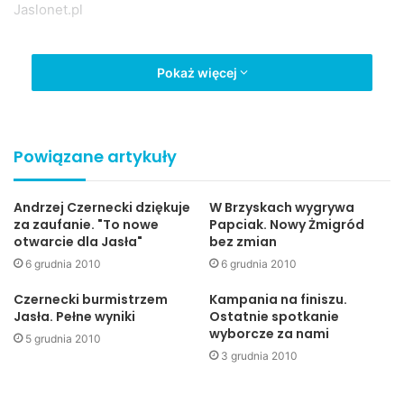
Jaslonet.pl
wybory 2010
Pokaż więcej
Powiązane artykuły
Andrzej Czernecki dziękuje
W Brzyskach wygrywa
za zaufanie. "To nowe
Papciak. Nowy Żmigród
otwarcie dla Jasła"
bez zmian
6 grudnia 2010
6 grudnia 2010
Czernecki burmistrzem
Kampania na finiszu.
Jasła. Pełne wyniki
Ostatnie spotkanie
wyborcze za nami
5 grudnia 2010
3 grudnia 2010