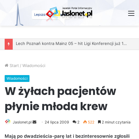
M
Start
/
Wiadomości
Wiadomości
W żyłach pacjentów
płynie młoda krew
Jaslonet.pl
S
24 lipca 2009
2
522
2 minut czytania
e
Mają po dwadzieścia-parę lat i bezinteresownie zgłosili
n