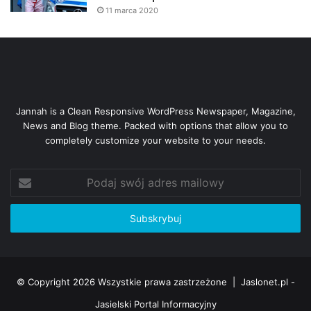
11 marca 2020
Krew można oddawać w Terenowym Regionalnym
Centrum Krwiodawstwa i Krwiolecznictwa w Jaśle, przy
Szpitalu Specjalistycznym w Jaśle – od poniedziałku do
piątku, w godzinach od 7.00 do 12.00.
Jannah is a Clean Responsive WordPress Newspaper, Magazine,
Kuba Kowalczyk
News and Blog theme. Packed with options that allow you to
Jaslonet.pl
completely customize your website to your needs.
Podaj
swój
adres
mailowy
© Copyright 2026 Wszystkie prawa zastrzeżone |
Jaslonet.pl -
Jasielski Portal Informacyjny