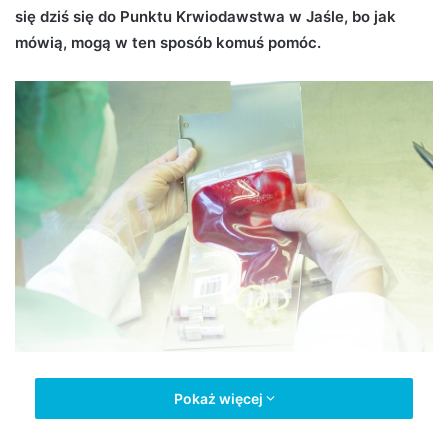
się dziś się do Punktu Krwiodawstwa w Jaśle, bo jak
d
mówią, mogą w ten sposób komuś pomóc.
a
n
e
m
a
i
l
fot. stock
Pokaż więcej