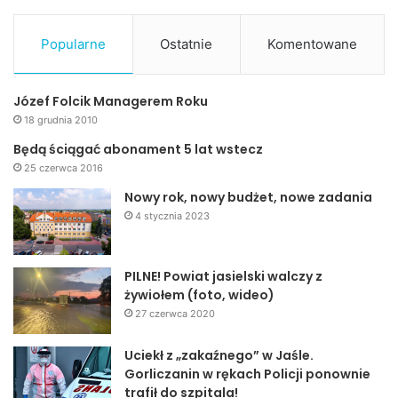
Lekarze transfuzjolodzy podkreślają, że spotykają się z
przesądami związanymi z oddawaniem krwi, m.in. tym, że
Popularne
Ostatnie
Komentowane
od oddawania krwi można się uzależnić albo to, że
ciśnienie tętnicze wzrasta.
Józef Folcik Managerem Roku
–
To jest mit. Nie można się uzależnić od oddawania krwi
18 grudnia 2010
uzależnić się można od czynników, które działają w
Będą ściągać abonament 5 lat wstecz
naszym mózgu, czyli papierosów, alkoholu, narkotyków.
25 czerwca 2016
Oddawanie krwi nie uzależnia. A to, że wzrasta ciśnienie
Nowy rok, nowy budżet, nowe zadania
krwi, to wynika z naszych uwarunkowań genetycznych i
4 stycznia 2023
jest to zupełnie naturalne
– tłumaczy Gąsiorowska.
PILNE! Powiat jasielski walczy z
Również, samo badanie jest bezpieczne, nie ma obawy
żywiołem (foto, wideo)
przed ewentualnym zakażeniem krwiodawcy.
27 czerwca 2020
* * *
Uciekł z „zakaźnego” w Jaśle.
Gorliczanin w rękach Policji ponownie
trafił do szpitala!