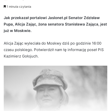
e
1 minuta czytania
n
d
Jak przekazał portalowi Jaslonet.pl Senator Zdzisław
a
Pupa, Alicja Zając, żona senatora Stanisława Zająca, jest
n
już w Moskwie.
e
m
Alicja Zając wyleciała do Moskwy dziś po godzinie 16:00
a
czasu polskiego. Potwierdził nam tę informację poseł PiS
i
Kazimierz Gołojuch.
l