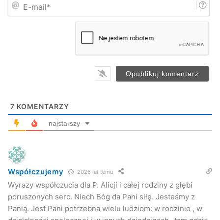
E
ę
-
*
m
a
i
l
*
7
KOMENTARZY
najstarszy
Współczujemy
2026 lat temu
Wyrazy współczucia dla P. Alicji i całej rodziny z głębi
poruszonych serc. Niech Bóg da Pani siłę. Jesteśmy z
Panią. Jest Pani potrzebna wielu ludziom: w rodzinie , w