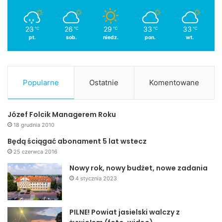
23
26
29
33
33
℃
℃
℃
℃
℃
pt.
sob.
niedz.
pon.
wt.
Popularne
Ostatnie
Komentowane
Józef Folcik Managerem Roku
18 grudnia 2010
Będą ściągać abonament 5 lat wstecz
25 czerwca 2016
Nowy rok, nowy budżet, nowe zadania
4 stycznia 2023
PILNE! Powiat jasielski walczy z