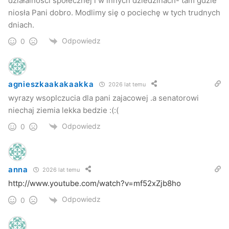
działalności społecznej i w innych dziedzinach- tam gdzie
niosła Pani dobro. Modlimy się o pociechę w tych trudnych
dniach.
Odpowiedz
0
agnieszkaakakaakka
2026 lat temu
wyrazy wsoplczucia dla pani zajacowej .a senatorowi
niechaj ziemia lekka bedzie :(:(
Odpowiedz
0
anna
2026 lat temu
http://www.youtube.com/watch?v=mf52xZjb8ho
Odpowiedz
0