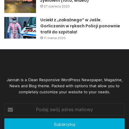
żywiołem (foto, wideo)
27 czerwca 2020
Uciekł z „zakaźnego” w Jaśle.
Gorliczanin w rękach Policji ponownie
trafił do szpitala!
11 marca 2020
Jannah is a Clean Responsive WordPress Newspaper, Magazine,
News and Blog theme. Packed with options that allow you to
completely customize your website to your needs.
Podaj
swój
adres
mailowy