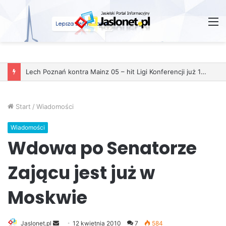
M
Lech Poznań kontra Mainz 05 – hit Ligi Konferencji już 11 grudnia
Start
/
Wiadomości
Wiadomości
Wdowa po Senatorze
Zającu jest już w
Moskwie
Jaslonet.pl
S
12 kwietnia 2010
7
584