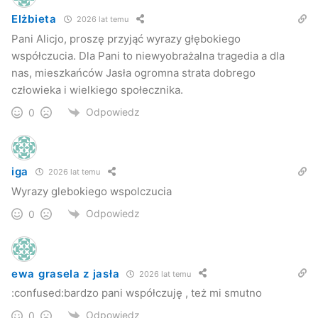
Elżbieta
2026 lat temu
Pani Alicjo, proszę przyjąć wyrazy głębokiego
współczucia. Dla Pani to niewyobrażalna tragedia a dla
nas, mieszkańców Jasła ogromna strata dobrego
człowieka i wielkiego społecznika.
Odpowiedz
0
iga
2026 lat temu
Wyrazy glebokiego wspolczucia
Odpowiedz
0
ewa grasela z jasła
2026 lat temu
:confused:bardzo pani współczuję , też mi smutno
Odpowiedz
0