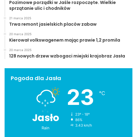
Pozimowe porządki w Jaśle rozpoczęte. Wielkie
sprzątanie ulic i chodników
21 marca 2025
Trwa remont jasielskich placów zabaw
20 marca 2025
Kierował volkswagenem mając prawie 1,2 promila
20 marca 2025
128 nowych drzew wzbogaci miejski krajobraz Jasła
Pogoda dla Jasła
23
℃
Jasło
23º - 18º
86%
3.43 km/h
Rain