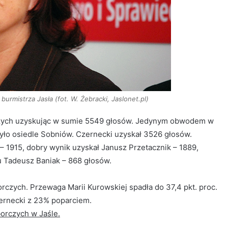
rmistrza Jasła (fot. W. Żebracki, Jaslonet.pl)
zych uzyskując w sumie 5549 głosów. Jedynym obwodem w
było osiedle Sobniów. Czernecki uzyskał 3526 głosów.
– 1915, dobry wynik uzyskał Janusz Przetacznik – 1889,
u Tadeusz Baniak – 868 głosów.
czych. Przewaga Marii Kurowskiej spadła do 37,4 pkt. proc.
ernecki z 23% poparciem.
orczych w Jaśle.