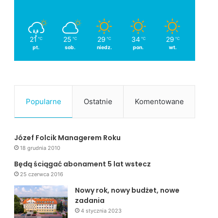
21
25
29
34
29
℃
℃
℃
℃
℃
pt.
sob.
niedz.
pon.
wt.
Popularne
Ostatnie
Komentowane
Józef Folcik Managerem Roku
18 grudnia 2010
Będą ściągać abonament 5 lat wstecz
25 czerwca 2016
Nowy rok, nowy budżet, nowe
zadania
4 stycznia 2023