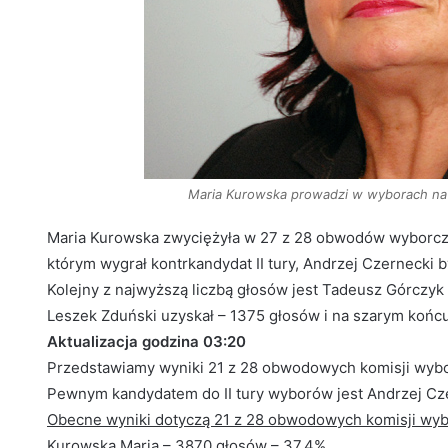
Maria Kurowska prowadzi w wyborach na bu
Maria Kurowska zwyciężyła w 27 z 28 obwodów wyborc
którym wygrał kontrkandydat II tury, Andrzej Czernecki 
Kolejny z najwyższą liczbą głosów jest Tadeusz Górczyk 
Leszek Zduński uzyskał – 1375 głosów i na szarym końc
Aktualizacja godzina 03:20
Przedstawiamy wyniki 21 z 28 obwodowych komisji wybor
Pewnym kandydatem do II tury wyborów jest Andrzej Cz
Obecne wyniki dotyczą 21 z 28 obwodowych komisji wyb
Kurowska Maria – 3870 głosów – 37,4%