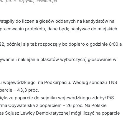
(fot. H. Szpyrka, Jaslonet.pl)
stąpiły do liczenia głosów oddanych na kandydatów na
 opracowaniu protokołu, dane będą napływać do miejskich
 później się też rozpoczęły bo dopiero o godzinie 8:00 a
rywanie i naklejanie plakatów wyborczych) głosowanie w
iku wojewódzkiego na Podkarpaciu. Według sondażu TNS
parcie – 43,3 proc.
iększe poparcie do sejmiku wojewódzkiego zdobył PiS.
ma Obywatelska z poparciem – 26 proc. Na Polskie
aś Sojusz Lewicy Demokratycznej mógł liczyć na poparcie