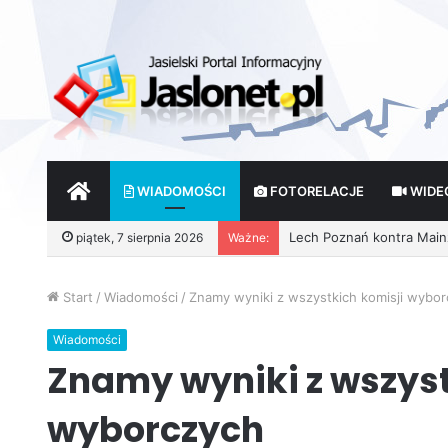
START
WIADOMOŚCI
FOTORELACJE
WIDE
piątek, 7 sierpnia 2026
Ważne:
Wróżby – Prawda czy Fik
Start
/
Wiadomości
/
Znamy wyniki z wszystkich komisji wybo
Wiadomości
Znamy wyniki z wszyst
wyborczych