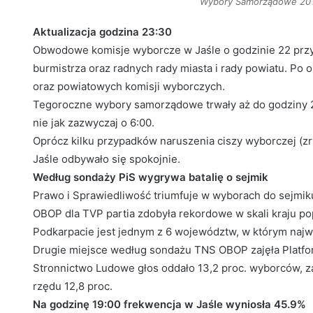
Wybory Samorządowe 2010 
Aktualizacja godzina 23:30
Obwodowe komisje wyborcze w Jaśle o godzinie 22 przy
burmistrza oraz radnych rady miasta i rady powiatu. Po
oraz powiatowych komisji wyborczych.
Tegoroczne wybory samorządowe trwały aż do godziny 22,
nie jak zazwyczaj o 6:00.
Oprócz kilku przypadków naruszenia ciszy wyborczej (z
Jaśle odbywało się spokojnie.
Według sondaży PiS wygrywa batalię o sejmik
Prawo i Sprawiedliwość triumfuje w wyborach do sejm
OBOP dla TVP partia zdobyła rekordowe w skali kraju po
Podkarpacie jest jednym z 6 województw, w którym najw
Drugie miejsce według sondażu TNS OBOP zajęła Platfor
Stronnictwo Ludowe głos oddało 13,2 proc. wyborców, z
rzędu 12,8 proc.
Na godzinę 19:00 frekwencja w Jaśle wyniosła 45.9%