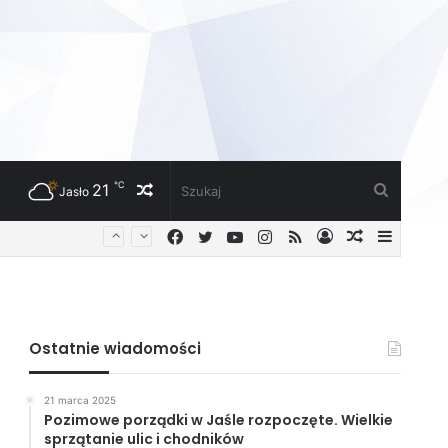
℃
21
Losowy
Szukaj
Jasło
Facebook
Twitter
YouTube
Instagram
RSS
Zaloguj
Losowy
Sideba
artykuł
artykuł
Ostatnie wiadomości
21 marca 2025
Pozimowe porządki w Jaśle rozpoczęte. Wielkie
sprzątanie ulic i chodników