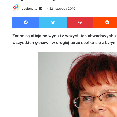
Jaslonet.pl
S
22 listopada 2010
e
Facebook
Twitter
Pinterest
n
d
a
Znane są oficjalne wyniki z wszystkich obwodowych 
n
wszystkich głosów i w drugiej turze spotka się z był
e
m
a
i
l