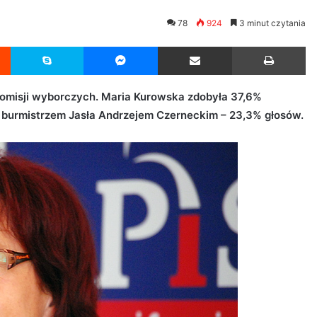
78
924
3 minut czytania
Reddit
Skype
Messenger
Udostępnij przez Email
Drukuj
komisji wyborczych. Maria Kurowska zdobyła 37,6%
ym burmistrzem Jasła Andrzejem Czerneckim – 23,3% głosów.