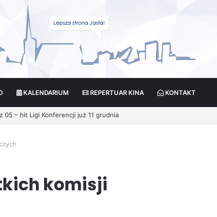
O
KALENDARIUM
REPERTUAR KINA
KONTAKT
cja?
rczych
kich komisji