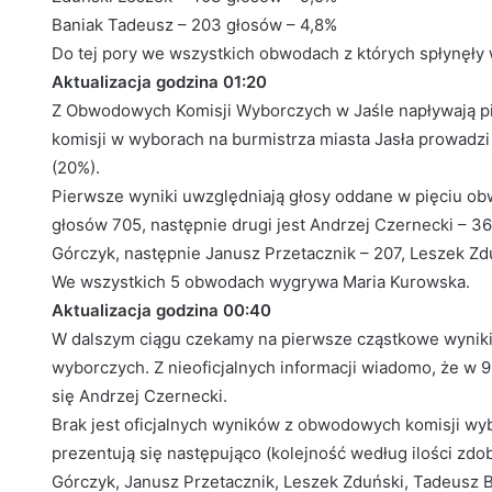
Baniak Tadeusz – 203 głosów – 4,8%
Do tej pory we wszystkich obwodach z których spłynęły
Aktualizacja godzina 01:20
Z Obwodowych Komisji Wyborczych w Jaśle napływają pi
komisji w wyborach na burmistrza miasta Jasła prowad
(20%).
Pierwsze wyniki uwzględniają głosy oddane w pięciu ob
głosów 705, następnie drugi jest Andrzej Czernecki – 36
Górczyk, następnie Janusz Przetacznik – 207, Leszek Zdu
We wszystkich 5 obwodach wygrywa Maria Kurowska.
Aktualizacja godzina 00:40
W dalszym ciągu czekamy na pierwsze cząstkowe wyni
wyborczych. Z nieoficjalnych informacji wiadomo, że w 
się Andrzej Czernecki.
Brak jest oficjalnych wyników z obwodowych komisji wy
prezentują się następująco (kolejność według ilości zd
Górczyk, Janusz Przetacznik, Leszek Zduński, Tadeusz B