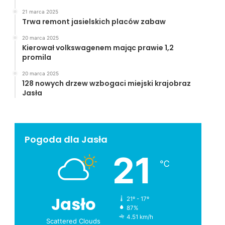
21 marca 2025
Trwa remont jasielskich placów zabaw
20 marca 2025
Kierował volkswagenem mając prawie 1,2
promila
20 marca 2025
128 nowych drzew wzbogaci miejski krajobraz
Jasła
Pogoda dla Jasła
21
℃
Jasło
21º - 17º
87%
4.51 km/h
Scattered Clouds