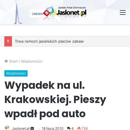
M
Trwa remont jasielskich placów zabaw
Start
/
Wiadomości
Wiadomości
Wypadek na ul.
Krakowskiej. Pieszy
wpadł pod auto
Jaslonet.pl
S
18 lipca 2010
4
759