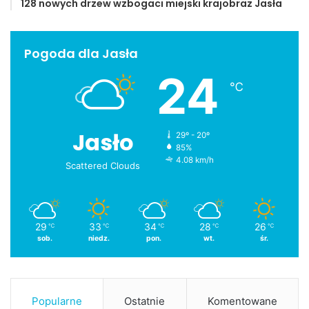
128 nowych drzew wzbogaci miejski krajobraz Jasła
Pogoda dla Jasła
24
℃
Jasło
29º - 20º
85%
4.08 km/h
Scattered Clouds
29
33
34
28
26
℃
℃
℃
℃
℃
sob.
niedz.
pon.
wt.
śr.
Popularne
Ostatnie
Komentowane