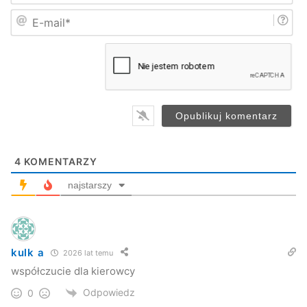
i
E
ę
-
*
m
a
i
l
*
4
KOMENTARZY
najstarszy
kulk a
2026 lat temu
współczucie dla kierowcy
Odpowiedz
0