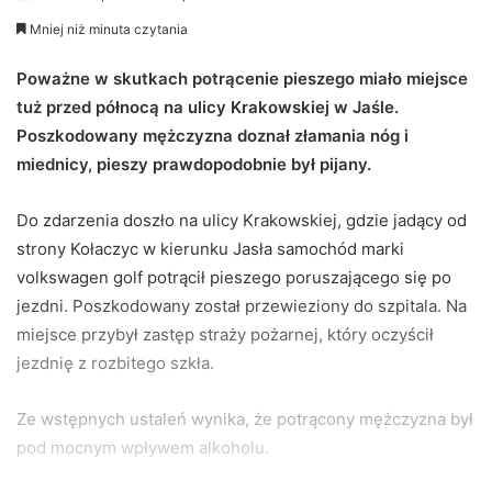
e
Mniej niż minuta czytania
n
d
Poważne w skutkach potrącenie pieszego miało miejsce
a
tuż przed północą na ulicy Krakowskiej w Jaśle.
n
Poszkodowany mężczyzna doznał złamania nóg i
e
miednicy, pieszy prawdopodobnie był pijany.
m
a
Do zdarzenia doszło na ulicy Krakowskiej, gdzie jadący od
i
strony Kołaczyc w kierunku Jasła samochód marki
l
volkswagen golf potrącił pieszego poruszającego się po
jezdni. Poszkodowany został przewieziony do szpitala. Na
miejsce przybył zastęp straży pożarnej, który oczyścił
jezdnię z rozbitego szkła.
Ze wstępnych ustaleń wynika, że potrącony mężczyzna był
pod mocnym wpływem alkoholu.