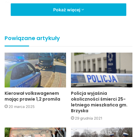
Okoliczności zdarzenia bada jasielska policja
Pokaż więcej
W. Żebracki
Jaslonet.pl
Powiązane artykuły
policja
wypadek
Kierował volkswagenem
Policja wyjaśnia
mając prawie 1,2 promila
okoliczności śmierci 25-
letniego mieszkańca gm.
20 marca 2025
Brzyska
29 grudnia 2021