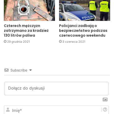
Czterech mężczyzn
Policjanci zadbają o
zatrzymano za kradzież
bezpieczeństwo podczas
130 litrów paliwa
czerwcowego weekendu
29 grudnia 2021
3 czerwca 2021
Subscribe
I
m