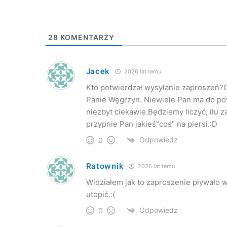
28
KOMENTARZY
Jacek
2026 lat temu
Kto potwierdzał wysyłanie zaproszeń?C
Panie Węgrzyn. Niewiele Pan ma do pow
niezbyt ciekawie.Będziemy liczyć, ilu 
przypnie Pan jakieś"coś" na piersi.:D
Odpowiedz
0
Ratownik
2026 lat temu
Widziałem jak to zaproszenie pływało w
utopić.:(
Odpowiedz
0