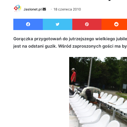
Jaslonet.pl
S
18 czerwca 2010
e
Facebook
Twitter
Pinterest
n
d
a
Gorączka przygotowań do jutrzejszego wielkiego jubil
n
jest na odstani guzik. Wśród zaproszonych gości ma b
e
m
a
i
l