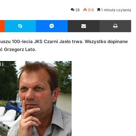
28
618
1 minuta czytania
Reddit
Skype
Messenger
Udostępnij przez Email
Drukuj
euszu 100-lecia JKS Czarni Jasło trwa. Wszystko dopinane
yć Grzegorz Lato.