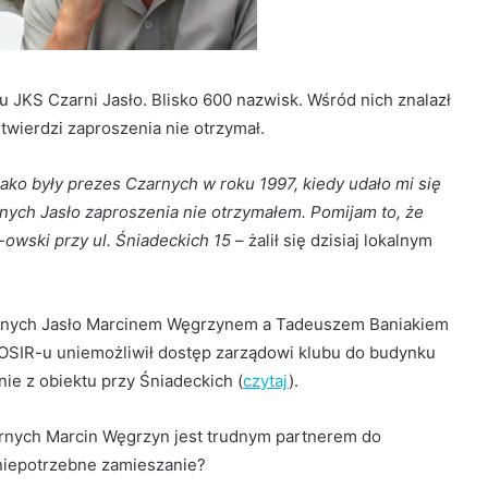
ubu JKS Czarni Jasło. Blisko 600 nazwisk. Wśród nich znalazł
 twierdzi zaproszenia nie otrzymał.
jako były prezes Czarnych w roku 1997, kiedy udało mi się
rnych Jasło zaproszenia nie otrzymałem. Pomijam to, że
owski przy ul. Śniadeckich 15
– żalił się dzisiaj lokalnym
zarnych Jasło Marcinem Węgrzynem a Tadeuszem Baniakiem
MOSIR-u uniemożliwił dostęp zarządowi klubu do budynku
ie z obiektu przy Śniadeckich (
czytaj
).
arnych Marcin Węgrzyn jest trudnym partnerem do
 niepotrzebne zamieszanie?