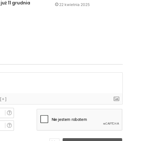
 już 11 grudnia
22 kwietnia 2025
[+]
I
m
i
E
ę
-
*
m
a