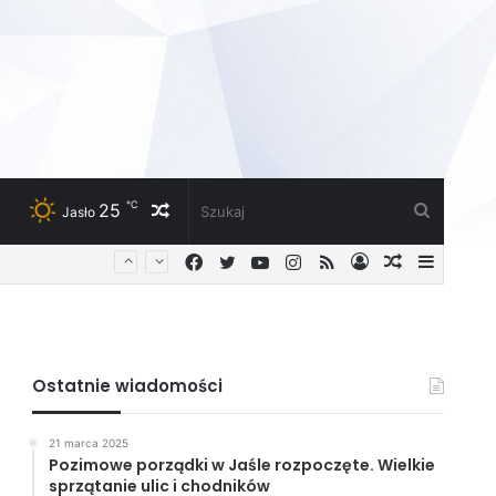
℃
25
Losowy
Szukaj
Jasło
Facebook
Twitter
YouTube
Instagram
RSS
Zaloguj
Losowy
Sideba
artykuł
artykuł
Ostatnie wiadomości
21 marca 2025
Pozimowe porządki w Jaśle rozpoczęte. Wielkie
sprzątanie ulic i chodników