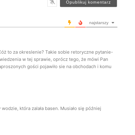
i
l
*
najstarszy
óż to za okreslenie? Takie sobie retoryczne pytanie-
iedzenia w tej sprawie, oprócz tego, że mówi Pan
zaproszonych gości pojawiło sie na obchodach i komu
 wodzie, która zalała basen. Musiało się później