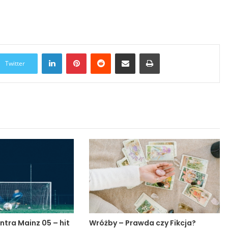
LinkedIn
Pinterest
Reddit
Udostępnij przez Email
Drukuj
Twitter
ntra Mainz 05 – hit
Wróżby – Prawda czy Fikcja?