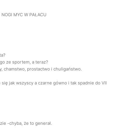
 NOGI MYC W PAŁACU
ta?
go ze sportem, a teraz?
y, chamstwo, prostactwo i chuligaństwo.
e się jak wszyscy a czarne gówno i tak spadnie do VII
ie -chyba, że to generał.