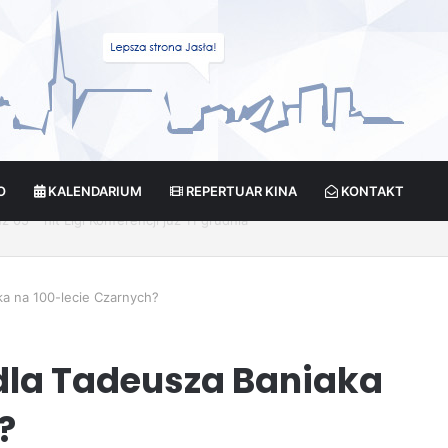
O
KALENDARIUM
REPERTUAR KINA
KONTAKT
cja?
ka na 100-lecie Czarnych?
 dla Tadeusza Baniaka
?