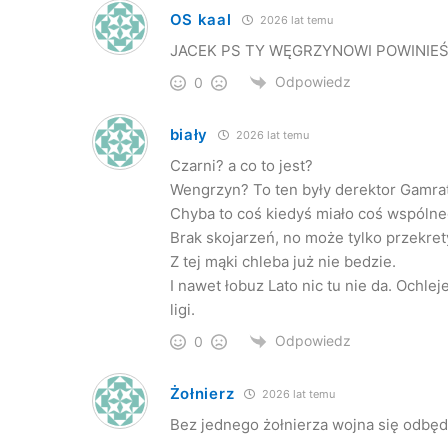
OS kaal
2026 lat temu
JACEK PS TY WĘGRZYNOWI POWINIEŚ
Odpowiedz
0
biały
2026 lat temu
Czarni? a co to jest?
Wengrzyn? To ten były derektor Gamra
Chyba to coś kiedyś miało coś wspólne
Brak skojarzeń, no może tylko przekret
Z tej mąki chleba już nie bedzie.
I nawet łobuz Lato nic tu nie da. Ochlej
ligi.
Odpowiedz
0
Żołnierz
2026 lat temu
Bez jednego żołnierza wojna się odbędz