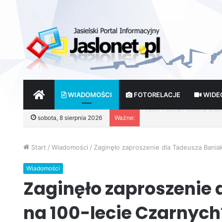
START
WIADOMOŚCI
FOTORELACJE
WIDE
Wróżby – Prawda czy Fik
sobota, 8 sierpnia 2026
Ważne:
Start
/
Wiadomości
/
Zaginęło zaproszenie dla Tadeusza Bania
Wiadomości
Zaginęło zaproszenie
na 100-lecie Czarnych