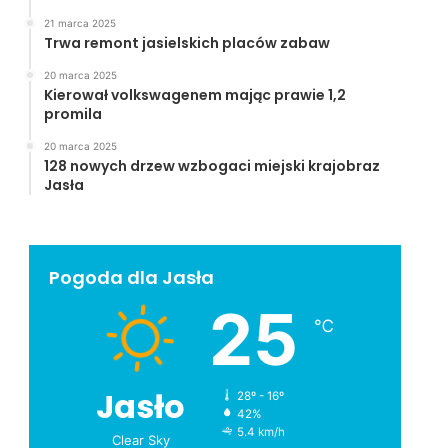
21 marca 2025
Trwa remont jasielskich placów zabaw
20 marca 2025
Kierował volkswagenem mając prawie 1,2
promila
20 marca 2025
128 nowych drzew wzbogaci miejski krajobraz
Jasła
Pogoda dla Jasła
25
℃
Jasło
28º - 16º
42%
5.4 km/h
Clear Sky