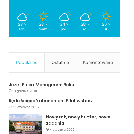
28
28
34
28
26
℃
℃
℃
℃
℃
sob.
niedz.
pon.
wt.
śr.
Popularne
Ostatnie
Komentowane
Józef Folcik Managerem Roku
18 grudnia 2010
Będą ściągać abonament 5 lat wstecz
25 czerwca 2016
Nowy rok, nowy budżet, nowe
zadania
4 stycznia 2023