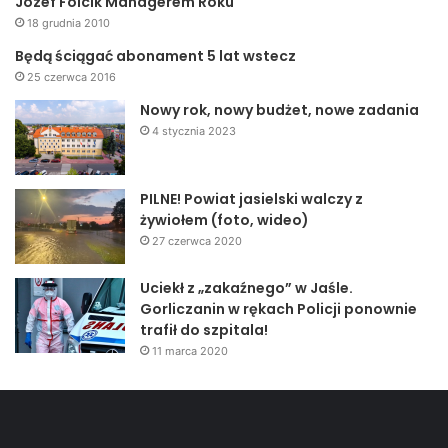
Józef Folcik Managerem Roku
18 grudnia 2010
Zimna Woda:
Będą ściągać abonament 5 lat wstecz
– Kusiak Edward i Maria
25 czerwca 2016
– Filip Władysław i Helena
Nowy rok, nowy budżet, nowe zadania
– Szostkiewicz Adam i Zofia
4 stycznia 2023
– Chajec Władysław i Józefa
Kowalowy:
PILNE! Powiat jasielski walczy z
żywiołem (foto, wideo)
– Wanat Zbigniew i Aniela
27 czerwca 2020
– Gorczyca Kazimierz i Józefa
– Kalita Stanisław i Balbina
Uciekł z „zakaźnego” w Jaśle.
– Stawarz Mieczysław i Helena
Gorliczanin w rękach Policji ponownie
– Hendzel Franciszek i Józefa
trafił do szpitala!
– Szot Stanisław i Władysława
11 marca 2020
– Marcinkiewicz Józef i Maria
– Sztokman Władysław i Anna