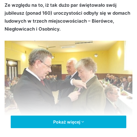
Ze względu na to, iż tak dużo par świętowało swój
d
jubileusz (ponad 160) uroczystości odbyły się w domach
a
n
ludowych w trzech miejscowościach – Bierówce,
e
Niegłowicach i Osobnicy.
m
a
i
l
Pokaż więcej