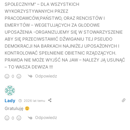
uczestniczyć w uroczystościach.
SPOŁECZNYM" – DLA WSZYSTKICH
WYKORZYSTYWANYCH PRZEZ
PRACODAWCÓW,PAŃSTWO, ORAZ RENCISTÓW I
Lista zaproszonych Jubilatów
EMERYTÓW – WEGETUJĄCYCH ZA GŁODOWE
UPOSAŻENIA -ORGANIZUJEMY SIĘ W STOWARZYSZENIE
Bierówka:
ABY SIĘ PRZECIWSTAWIĆ DŹWIGANIU TEJ PSEUDO
– Hołowicki Józef i Józefa
DEMOKRACJI NA BARKACH NAJNIŻEJ UPOSAŻONYCH I
– Płaza Władysław i Aniela
KONTROLOWAĆ SPEŁNIENIE OBIETNIC RZĄDZĄCYCH.
– Szerląg Mieczysław i Jadwiga
PRAWDA NIE MOŻE WYJŚĆ NA JAW – NALEŻY JĄ USUNĄĆ
– Szeląg Józef i Helena
– TO WASZA DEWIZA !!!
– Pankiewicz Władysław i Aleksandra
Odpowiedz
0
– Biernacki Edmund i Józefa
– Betlej Tadeusz i Zofia
– Przebięda Władysław i Zofia
Lady
2026 lat temu
Gratuluję
Chrząstówka:
– Zajchowski Tadeusz i Janina
Odpowiedz
0
– Dubiel Edmund i Stanisława