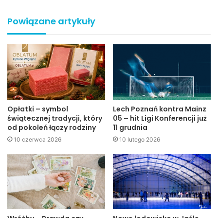
Dostojni Jubilaci zostali zaproszeni przez Wójta Gminy
Jasło Stanisława Pankiewicza, który w imieniu Prezydenta
Powiązane artykuły
Rzeczpospolitej Polskiej Pana Lecha Kaczyńskiego
wręczył Jubilatom Medale Za Długoletnie Pożycie
Małżeńskie oraz złożył gratulacje i życzenia wszelkiej
pomyślności.
Opłatki – symbol
Lech Poznań kontra Mainz
świątecznej tradycji, który
05 – hit Ligi Konferencji już
od pokoleń łączy rodziny
11 grudnia
10 czerwca 2026
10 lutego 2026