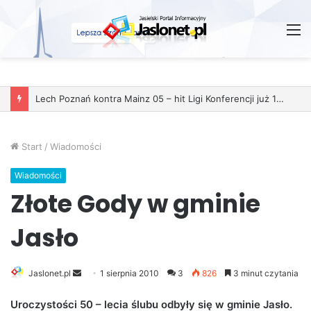
M
Start
/
Wiadomości
Wiadomości
Złote Gody w gminie
Jasło
Jaslonet.pl
S
1 sierpnia 2010
3
826
3 minut czytania
e
Uroczystości 50 – lecia ślubu odbyły się w gminie Jasło.
n