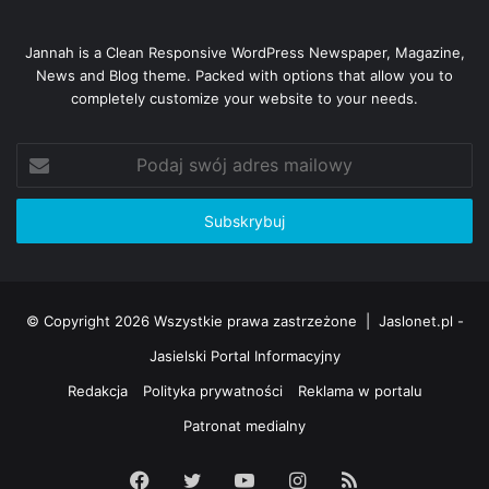
Gorajowice:
– Kaleta Adam i Maria
Jannah is a Clean Responsive WordPress Newspaper, Magazine,
News and Blog theme. Packed with options that allow you to
Niegłowice:
completely customize your website to your needs.
– Wietecha Kazimierz i Władysława
– Wietecha Emil i Anna
Podaj
– Urbanik Jan i Bronisława
swój
adres
– Kowalewski Jerzy i Janina
mailowy
– Dybaś Jan i Anna
– Byczek Fryderyk i Józefa
– Myśliwiec Emil i Bronisława
– Bajorek Jan i Alfreda
© Copyright 2026 Wszystkie prawa zastrzeżone |
Jaslonet.pl -
– Mendakiewicz Edward i Helena
Jasielski Portal Informacyjny
– Rachecki Tadeusz i Genowefa
Redakcja
Polityka prywatności
Reklama w portalu
– Nierychły Józef i Emilia
Patronat medialny
– Czajka Stanisław i Maria
– Słabniak Tadeusz i Helena
Facebook
Twitter
YouTube
Instagram
RSS