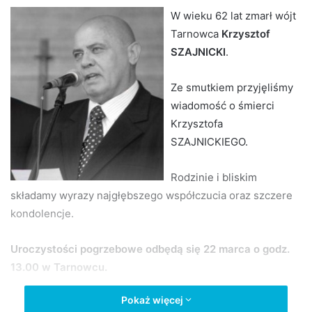
d
W wieku 62 lat zmarł wójt
a
Tarnowca
Krzysztof
n
SZAJNICKI
.
e
m
Ze smutkiem przyjęliśmy
a
wiadomość o śmierci
i
Krzysztofa
l
SZAJNICKIEGO.
Rodzinie i bliskim
składamy wyrazy najgłębszego współczucia oraz szczere
kondolencje.
Uroczystości pogrzebowe odbędą się 22 marca o godz.
13.00
w Tarnowcu.
Pokaż więcej
Fot. Damian Palar