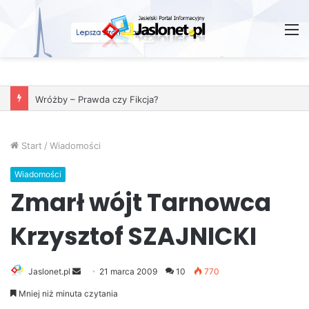
M
Wróżby – Prawda czy Fikcja?
Start
/
Wiadomości
Wiadomości
Zmarł wójt Tarnowca
Krzysztof SZAJNICKI
Jaslonet.pl
S
21 marca 2009
10
770
e
Mniej niż minuta czytania
n