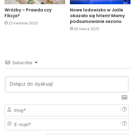
Wróżby – Prawda czy
Nowe lodowisko w Jaśle
Fikcja?
okazało się hitem! Mamy
podsumowanie sezonu
22 kwietnia 2025
26 marca 2025
Subscribe
I
m
i
E
ę
-
*
m