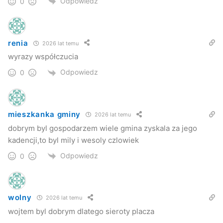
Odpowiedz
0
renia
2026 lat temu
wyrazy współczucia
Odpowiedz
0
mieszkanka gminy
2026 lat temu
dobrym byl gospodarzem wiele gmina zyskala za jego
kadencji,to byl mily i wesoly czlowiek
Odpowiedz
0
wolny
2026 lat temu
wojtem byl dobrym dlatego sieroty placza