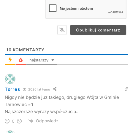
a
i
l
*
10
KOMENTARZY
najstarszy
Torres
2026 lat temu
Nigdy nie będzie juz takiego, drugiego Wójta w Gminie
Tarnowiec ='(
Najszczersze wyrazy współczucia…
Odpowiedz
0