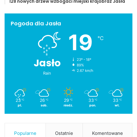
128 nowych drzew wzbogaci miejski krajobraz Jasła
Pogoda dla Jasła
19
℃
Jasło
23º - 18º
89%
2.67 km/h
Rain
23
26
29
33
33
℃
℃
℃
℃
℃
pt.
sob.
niedz.
pon.
wt.
Popularne
Ostatnie
Komentowane