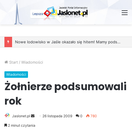
M
Nowe lodowisko w Jaśle okazało się hitem! Mamy podsumowanie sezonu
Start
/
Wiadomości
Wiadomości
Żołnierze podsumowali
rok
Jaslonet.pl
S
26 listopada 2009
0
780
e
2 minut czytania
n