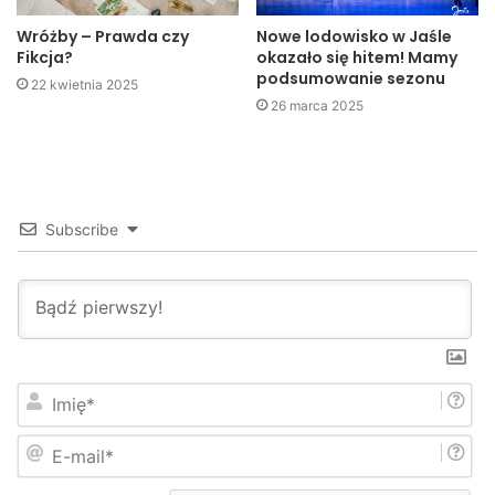
Gierut, starosta jasielski Adam Kmiecik, prezes Trans-
Wróżby – Prawda czy
Nowe lodowisko w Jaśle
Wiert sp. z o.o. Zbigniew Myśliwiec oraz wójt gminy Jasło
Fikcja?
okazało się hitem! Mamy
Stanisław Pankiewicz.
podsumowanie sezonu
22 kwietnia 2025
26 marca 2025
Subscribe
I
m
i
–
Jest to drugie tego typu odznaczenie tylko innego
E
ę
koloru. Wcześniejsze, otrzymane dwa lata temu miało kolor
-
*
m
brązowy. Jest to dla mnie potwierdzeniem, ze współpraca