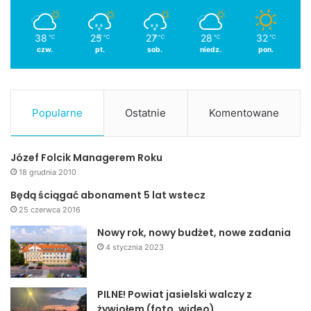
38
25
27
28
32
℃
℃
℃
℃
℃
czw.
pt.
sob.
niedz.
pon.
Popularne
Ostatnie
Komentowane
Józef Folcik Managerem Roku
18 grudnia 2010
Będą ściągać abonament 5 lat wstecz
25 czerwca 2016
–
Dane mi było w życiu być w wojsku 2 lata, a od momentu
założenia JKMiRD współpracować z Wojskową Komendą
Nowy rok, nowy budżet, nowe zadania
Uzupełnień w Jaśle. Cenię sobie to odznaczenie, bo
4 stycznia 2023
zostało mi one nadane przez Wojsko Polskie
– mówił Józef
Biernacki.
PILNE! Powiat jasielski walczy z
żywiołem (foto, wideo)