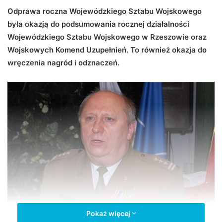
d
Odprawa roczna Wojewódzkiego Sztabu Wojskowego
a
była okazją do podsumowania rocznej działalności
n
Wojewódzkiego Sztabu Wojskowego w Rzeszowie oraz
e
Wojskowych Komend Uzupełnień. To również okazja do
m
wręczenia nagród i odznaczeń.
a
i
l
Pokaż więcej