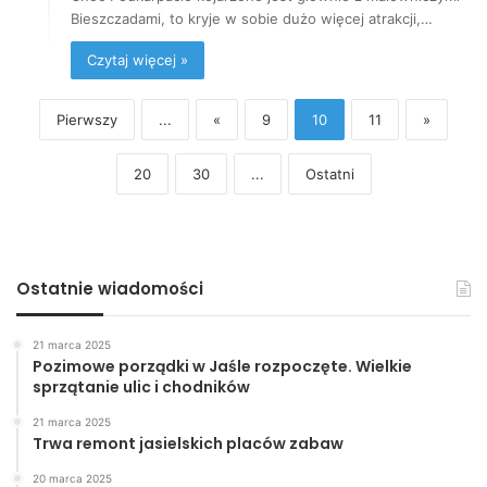
Bieszczadami, to kryje w sobie dużo więcej atrakcji,…
Czytaj więcej »
Pierwszy
...
«
9
10
11
»
20
30
...
Ostatni
Ostatnie wiadomości
21 marca 2025
Pozimowe porządki w Jaśle rozpoczęte. Wielkie
sprzątanie ulic i chodników
21 marca 2025
Trwa remont jasielskich placów zabaw
20 marca 2025