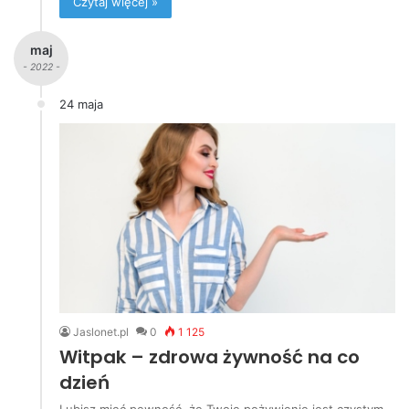
Czytaj więcej »
maj
- 2022 -
24 maja
Jaslonet.pl
0
1 125
Witpak – zdrowa żywność na co
dzień
Lubisz mieć pewność, że Twoje pożywienie jest czystym