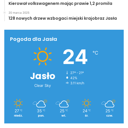
Kierował volkswagenem mając prawie 1,2 promila
20 marca 2025
128 nowych drzew wzbogaci miejski krajobraz Jasła
Pogoda dla Jasła
24
℃
Jasło
27º - 21º
42%
3.11 km/h
Clear Sky
27
35
25
24
25
℃
℃
℃
℃
℃
niedz.
pon.
wt.
śr.
czw.