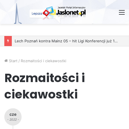
M
Wróżby – Prawda czy Fikcja?
Start
/
Rozmaitości i ciekawostki
Rozmaitości i
ciekawostki
cze
- 2022 -