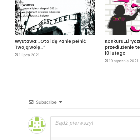
Wystawa: „Oto idę Panie pełnić
Konkurs „Lirycz
Twoją wolę…”
przedłużenie t
10 lutego
1 lipca 2021
19 stycznia 2021
Subscribe