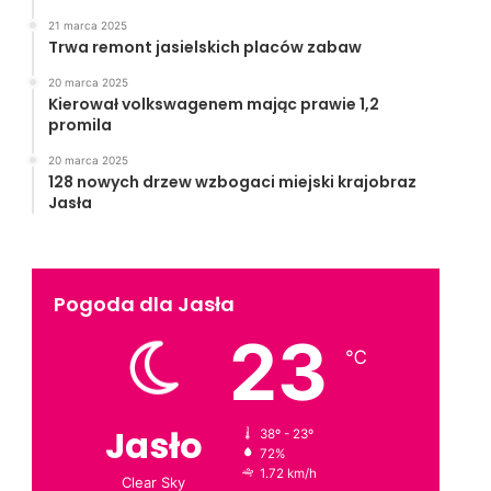
21 marca 2025
Trwa remont jasielskich placów zabaw
20 marca 2025
Kierował volkswagenem mając prawie 1,2
promila
20 marca 2025
128 nowych drzew wzbogaci miejski krajobraz
Jasła
Pogoda dla Jasła
23
℃
Jasło
38º - 23º
72%
1.72 km/h
Clear Sky