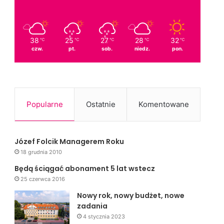
38
25
27
28
32
℃
℃
℃
℃
℃
czw.
pt.
sob.
niedz.
pon.
Popularne
Ostatnie
Komentowane
Józef Folcik Managerem Roku
18 grudnia 2010
Będą ściągać abonament 5 lat wstecz
25 czerwca 2016
Nowy rok, nowy budżet, nowe
zadania
4 stycznia 2023