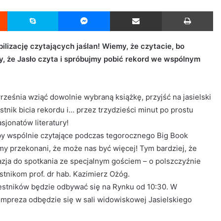
Reddit
Skype
Messenger
Udostępnij przez Email
Drukuj
ilizację czytających jaślan! Wiemy, że czytacie, bo
 że Jasło czyta i spróbujmy pobić rekord we wspólnym
rześnia wziąć dowolnie wybraną książkę, przyjść na jasielski
stnik bicia rekordu i… przez trzydzieści minut po prostu
sjonatów literatury!
y wspólnie czytające podczas tegorocznego Big Book
my przekonani, że może nas być więcej! Tym bardziej, że
zja do spotkania ze specjalnym gościem – o polszczyźnie
stnikom prof. dr hab. Kazimierz Ożóg.
czestników będzie odbywać się na Rynku od 10:30. W
impreza odbędzie się w sali widowiskowej Jasielskiego