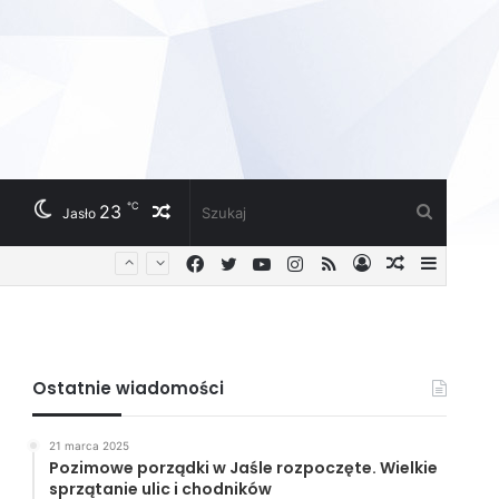
℃
23
Losowy
Szukaj
Jasło
Facebook
Twitter
YouTube
Instagram
RSS
Zaloguj
Losowy
Sideba
artykuł
artykuł
Ostatnie wiadomości
21 marca 2025
Pozimowe porządki w Jaśle rozpoczęte. Wielkie
sprzątanie ulic i chodników