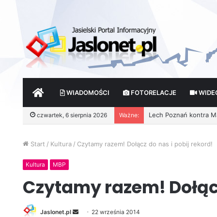
START
WIADOMOŚCI
FOTORELACJE
WIDE
czwartek, 6 sierpnia 2026
Ważne:
Start
/
Kultura
/
Czytamy razem! Dołącz do nas i pobij rekord!
Kultura
MBP
Czytamy razem! Dołącz
Jaslonet.pl
S
22 września 2014