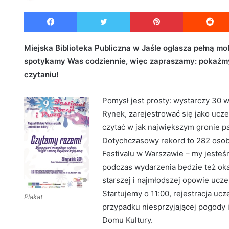
e
Facebook
Twitter
Pinterest
n
d
a
Miejska Biblioteka Publiczna w Jaśle ogłasza pełną mob
n
spotykamy Was codziennie, więc zapraszamy: pokażmy,
e
czytaniu!
m
a
Pomysł jest prosty: wystarczy 30 w
i
Rynek, zarejestrować się jako ucze
l
czytać w jak największym gronie pa
Dotychczasowy rekord to 282 osob
Festivalu w Warszawie – my jesteś
podczas wydarzenia będzie też oka
starszej i najmłodszej opowie ucze
Startujemy o 11:00, rejestracja u
Plakat
przypadku niesprzyjającej pogody 
Domu Kultury.