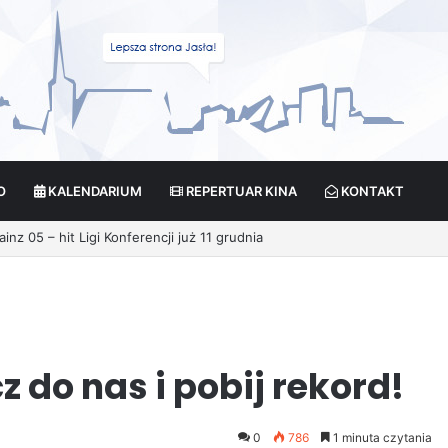
O
KALENDARIUM
REPERTUAR KINA
KONTAKT
 do nas i pobij rekord!
0
786
1 minuta czytania