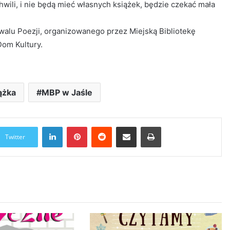
chwili, i nie będą mieć własnych książek, będzie czekać mała
walu Poezji, organizowanego przez Miejską Bibliotekę
Dom Kultury.
ążka
MBP w Jaśle
LinkedIn
Pinterest
Reddit
Udostępnij przez Email
Drukuj
Twitter