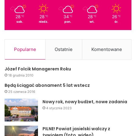
Jasielski, Wójt Gminy Nowy Żmigród, Rafineria Jedlicze,
Zajazd pod Małym Laskiem, Masarnia z Nowego Żmigrodu,
28
28
34
28
26
℃
℃
℃
℃
℃
Dyrektor GOK-u, Sklep odzieżowy „KUBUŚ”, Sklep
sob.
niedz.
pon.
wt.
śr.
meblowy „MASTER”.
(MS)
Popularne
Ostatnie
Komentowane
Festyn
Jasło
Nienaszów
piknik
Józef Folcik Managerem Roku
18 grudnia 2010
Będą ściągać abonament 5 lat wstecz
25 czerwca 2016
Nowy rok, nowy budżet, nowe zadania
4 stycznia 2023
PILNE! Powiat jasielski walczy z
żywiołem (foto, wideo)