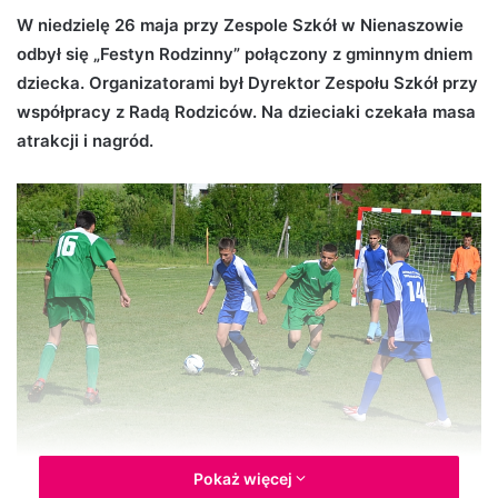
d
W niedzielę 26 maja przy Zespole Szkół w Nienaszowie
a
odbył się „Festyn Rodzinny” połączony z gminnym dniem
n
dziecka. Organizatorami był Dyrektor Zespołu Szkół przy
e
współpracy z Radą Rodziców. Na dzieciaki czekała masa
m
atrakcji i nagród.
a
i
l
Pokaż więcej
Festyn Rodzinny w Nienaszowie (fot. Przemysław Janas,