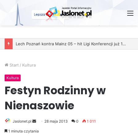
M
Start
/
Kultura
Kultura
Festyn Rodzinny w
Nienaszowie
Jaslonet.pl
S
28 maja 2013
0
1 011
e
1 minuta czytania
n