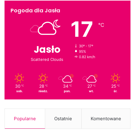
Pogoda dla Jasła
17
℃
Jasło
30º - 17º
95%
0.82 km/h
Scattered Clouds
30
28
34
27
25
℃
℃
℃
℃
℃
sob.
niedz.
pon.
wt.
śr.
Popularne
Ostatnie
Komentowane