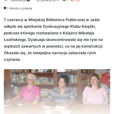
Jaslonet.pl
S
8 czerwca 2011
1
790
e
1 minuta czytania
n
d
7 czerwca w Miejskiej Bibliotece Publicznej w Jaśle
a
odbyło się spotkanie Dyskusyjnego Klubu Książki,
n
podczas którego rozmawiano o Książce Mikołaja
e
Łozińskiego. Dyskusja skoncentrowała się nie tyle na
m
wątkach zawartych w powieści, co na jej konstrukcji.
a
Okazało się, że niespójna narracja zaburzała rytm
i
czytania.
l