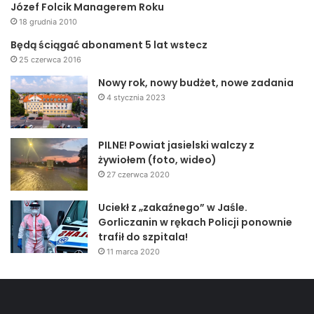
Józef Folcik Managerem Roku
18 grudnia 2010
Będą ściągać abonament 5 lat wstecz
25 czerwca 2016
Nowy rok, nowy budżet, nowe zadania
4 stycznia 2023
PILNE! Powiat jasielski walczy z
żywiołem (foto, wideo)
27 czerwca 2020
Uciekł z „zakaźnego” w Jaśle.
Gorliczanin w rękach Policji ponownie
trafił do szpitala!
11 marca 2020