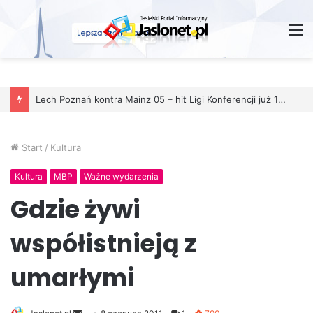
M
Start
/
Kultura
Kultura
MBP
Ważne wydarzenia
Gdzie żywi
współistnieją z
umarłymi