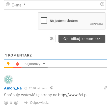
przygotowany jest przez Instytut Książki i British Council
E
ę
-
*
oraz WiMBP w Rzeszowie.
m
MBP w Jaśle
a
i
l
*
Agnieszka Bal
Jasło
mbp
Miasto Jasło
spotkania
spotkanie
1
KOMENTARZ
najstarszy
Amon_Ra
2026 lat temu
Spróbuję wstawić tę stronę na
http://www.żal.pl
Odpowiedz
0