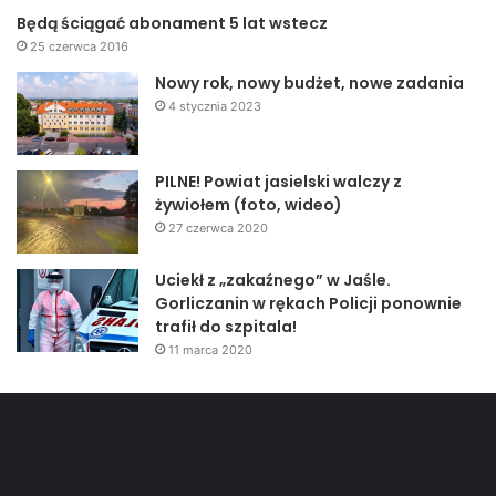
Będą ściągać abonament 5 lat wstecz
harcerze
Hufiec Jasło
25 czerwca 2016
Nowy rok, nowy budżet, nowe zadania
4 stycznia 2023
PILNE! Powiat jasielski walczy z
żywiołem (foto, wideo)
27 czerwca 2020
Uciekł z „zakaźnego” w Jaśle.
Gorliczanin w rękach Policji ponownie
trafił do szpitala!
11 marca 2020