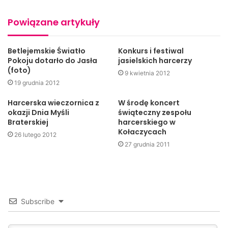
Olave Baden-Powell, Naczelną Skautkę Świata. Oboje
Powiązane artykuły
urodzili się właśnie 22 lutego. On w 1857 roku, ona w 1889
roku. W tym dniu przypomina się o głównych wartościach
Betlejemskie Światło
Konkurs i festiwal
ruchu skautowego i harcerskiego – o przyjaźni,
Pokoju dotarło do Jasła
jasielskich harcerzy
braterstwie, współpracy, szacunku dla drugiego człowieka.
(foto)
9 kwietnia 2012
Tego dnia skauci i harcerze spotykają się ze sobą i
19 grudnia 2012
przekazują wzajemne życzenia oraz przesyłają
Harcerska wieczornica z
W środę koncert
pozdrowienia. Święto to symbolizuje braterstwo łączące
okazji Dnia Myśli
świąteczny zespołu
ludzi różnych klas społecznych, przekonań, narodowości,
Braterskiej
harcerskiego w
ras, religii i pokoleń.
Kołaczycach
26 lutego 2012
27 grudnia 2011
Subscribe