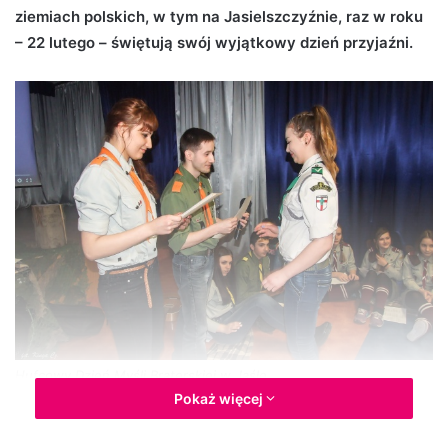
ziemiach polskich, w tym na Jasielszczyźnie, raz w roku
d
– 22 lutego – świętują swój wyjątkowy dzień przyjaźni.
a
n
e
m
a
i
l
Hufcowy Dzień Myśli Braterskiej w Jaśle
Pokaż więcej
Wybrano tę datę aby uhonorować Roberta Baden-Powella,
twórcę skautingu – Naczelnego Skauta Świata, i jego żonę