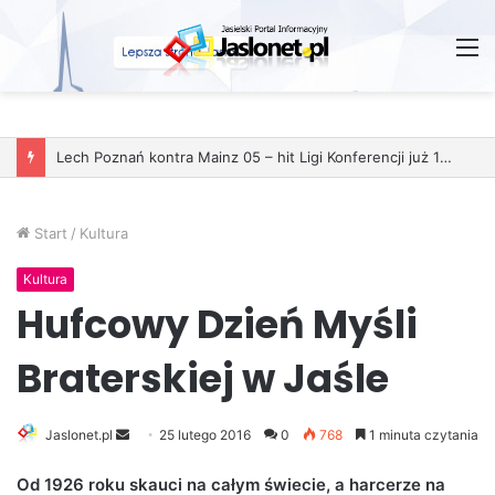
M
Start
/
Kultura
Kultura
Hufcowy Dzień Myśli
Braterskiej w Jaśle
Jaslonet.pl
S
25 lutego 2016
0
768
1 minuta czytania
e
Od 1926 roku skauci na całym świecie, a harcerze na
n