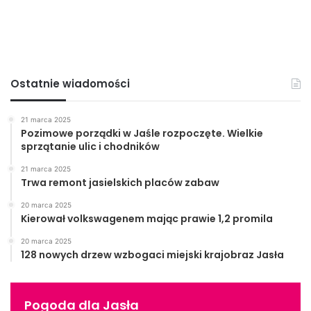
Damian Stasiowski – komendant Hufca ZHP w Jaśle oraz
członkowie Komendy Hufca: hm. Dorota Rzońca, phm.
Iwona Dziedzic, phm. Jerzy Kosiba, hm. Wiesław Hap –
zastępca komendanta Hufca i drużynowy 139. DH „Lisy”.
Ten ostatni przekazał wszystkim serdeczne życzenia od
Ostatnie wiadomości
Druha Pułkownika Stanisława Dąbrowy – Kostki, z którym
spotkał się kilka dni temu w Krakowie.
21 marca 2025
Pozimowe porządki w Jaśle rozpoczęte. Wielkie
sprzątanie ulic i chodników
21 marca 2025
Trwa remont jasielskich placów zabaw
20 marca 2025
Kierował volkswagenem mając prawie 1,2 promila
20 marca 2025
128 nowych drzew wzbogaci miejski krajobraz Jasła
Pogoda dla Jasła