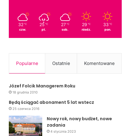
32
25
27
29
33
℃
℃
℃
℃
℃
czw.
pt.
sob.
niedz.
pon.
Popularne
Ostatnie
Komentowane
Józef Folcik Managerem Roku
18 grudnia 2010
Będą ściągać abonament 5 lat wstecz
25 czerwca 2016
Nowy rok, nowy budżet, nowe
zadania
4 stycznia 2023