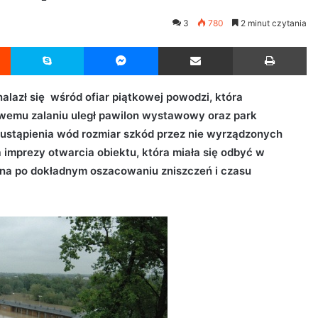
3
780
2 minut czytania
Reddit
Skype
Messenger
Udostępnij przez Email
Drukuj
alazł się wśród ofiar piątkowej powodzi, która
owemu zalaniu uległ pawilon wystawowy oraz park
ustąpienia wód rozmiar szkód przez nie wyrządzonych
imprezy otwarcia obiektu, która miała się odbyć w
ona po dokładnym oszacowaniu zniszczeń i czasu