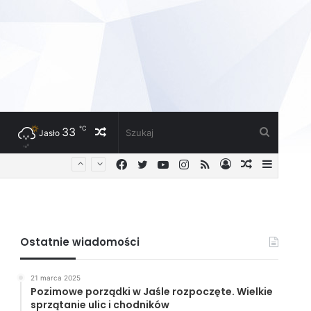
℃
33
Losowy
Szukaj
Jasło
Facebook
Twitter
YouTube
Instagram
RSS
Zaloguj
Losowy
Sideba
artykuł
artykuł
Ostatnie wiadomości
21 marca 2025
Pozimowe porządki w Jaśle rozpoczęte. Wielkie
sprzątanie ulic i chodników