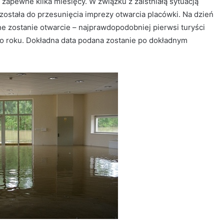
zapewne kilka miesięcy. W związku z zaistniałą sytuacją
stała do przesunięcia imprezy otwarcia placówki. Na dzień
ne zostanie otwarcie – najprawdopodobniej pierwsi turyści
go roku. Dokładna data podana zostanie po dokładnym