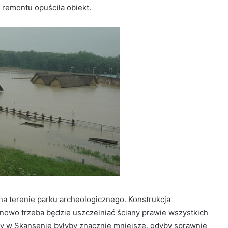
 remontu opuściła obiekt.
na terenie parku archeologicznego. Konstrukcja
 nowo trzeba będzie uszczelniać ściany prawie wszystkich
aty w Skansenie byłyby znacznie mniejsze, gdyby sprawnie