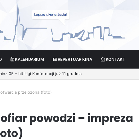
O
KALENDARIUM
REPERTUAR KINA
KONTAKT
ikcja?
 otwarcia przełożona (foto)
ofiar powodzi – impreza
foto)