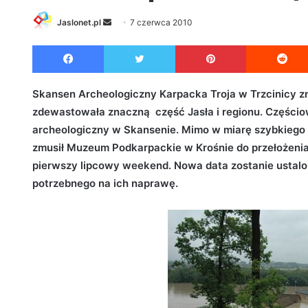
Jaslonet.pl
S
7 czerwca 2010
e
Facebook
Twitter
Pinterest
n
d
a
Skansen Archeologiczny Karpacka Troja w Trzcinicy zn
n
zdewastowała znaczną część Jasła i regionu. Części
e
archeologiczny w Skansenie. Mimo w miarę szybkiego 
m
zmusił Muzeum Podkarpackie w Krośnie do przełożenia 
a
pierwszy lipcowy weekend. Nowa data zostanie ustal
i
potrzebnego na ich naprawę.
l