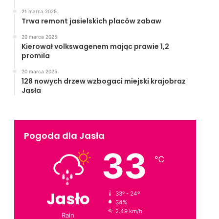
21 marca 2025
Trwa remont jasielskich placów zabaw
20 marca 2025
Kierował volkswagenem mając prawie 1,2
promila
20 marca 2025
128 nowych drzew wzbogaci miejski krajobraz
Jasła
Pogoda dla Jasła
33
℃
Jasło
33º - 24º
34%
2.49 km/h
Rain