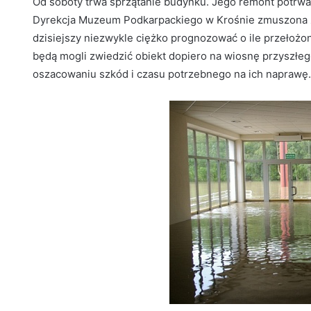
Od soboty trwa sprzątanie budynku. Jego remont potrwa 
Dyrekcja Muzeum Podkarpackiego w Krośnie zmuszona zo
dzisiejszy niezwykle ciężko prognozować o ile przełożo
będą mogli zwiedzić obiekt dopiero na wiosnę przyszłe
oszacowaniu szkód i czasu potrzebnego na ich naprawę.