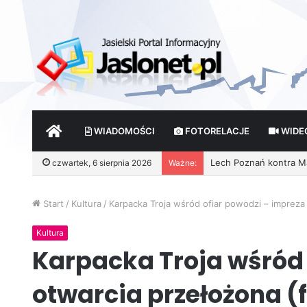
START
WIADOMOŚCI
FOTORELACJE
WIDE
czwartek, 6 sierpnia 2026
Ważne:
Wróżby – Prawda czy F
Start
/
Kultura
/
Karpacka Troja wśród ofiar powodzi – impreza
Kultura
Karpacka Troja wśród 
otwarcia przełożona (