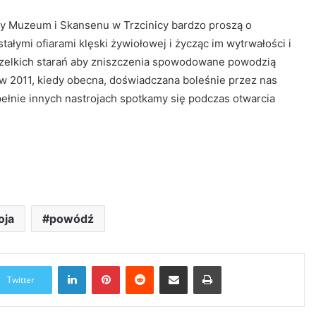
y Muzeum i Skansenu w Trzcinicy bardzo proszą o
tałymi ofiarami klęski żywiołowej i życząc im wytrwałości i
szelkich starań aby zniszczenia spowodowane powodzią
e w 2011, kiedy obecna, doświadczana boleśnie przez nas
łnie innych nastrojach spotkamy się podczas otwarcia
oja
powódź
LinkedIn
Pinterest
Reddit
Udostępnij przez Email
Drukuj
Twitter