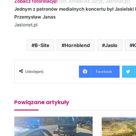
Zobacz fotorelację!
(fot. Arkadiusz Juryś, Jaslonet.pl)
Jednym z patronów medialnych koncertu był Jasielski P
Przemysław Janas
Jaslonet.pl
B-Site
Hornblend
Jasło
K
Facebook
Udostępnij
Powiązane artykuły