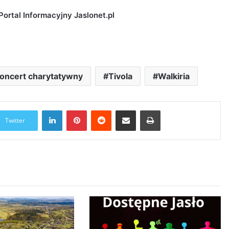
ortal Informacyjny Jaslonet.pl
oncert charytatywny
Tivola
Walkiria
LinkedIn
Pinterest
Reddit
Udostępnij przez Email
Drukuj
Twitter