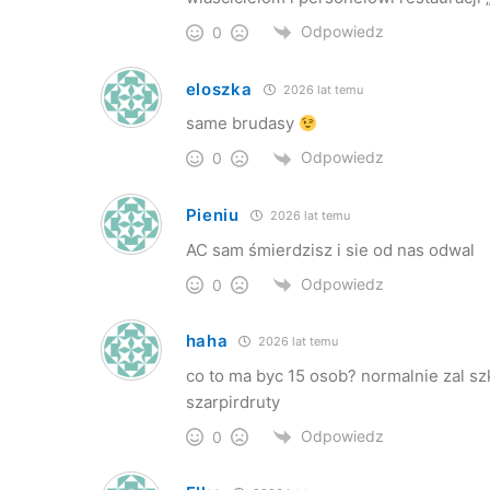
Odpowiedz
0
eloszka
2026 lat temu
same brudasy
Odpowiedz
0
Pieniu
2026 lat temu
AC sam śmierdzisz i sie od nas odwal
Odpowiedz
0
haha
2026 lat temu
co to ma byc 15 osob? normalnie zal sz
szarpirdruty
Odpowiedz
0