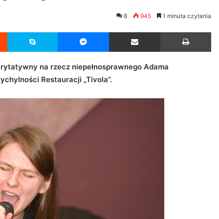
8
945
1 minuta czytania
Reddit
Skype
Messenger
Udostępnij przez Email
Drukuj
harytatywny na rzecz niepełnosprawnego Adama
chylności Restauracji „Tivola”.