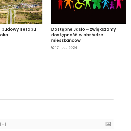
o budowy II etapu
Dostępne Jasło – zwiększamy
noka
dostępność w obsłudze
mieszkańców
17 lipca 2024
[+]