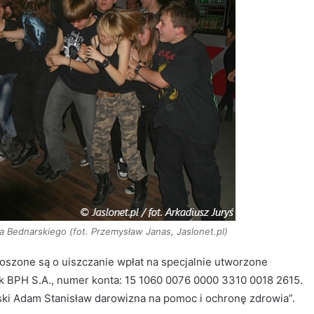
a Bednarskiego (fot. Przemysław Janas, Jaslonet.pl)
oszone są o uiszczanie wpłat na specjalnie utworzone
k BPH S.A., numer konta: 15 1060 0076 0000 3310 0018 2615.
ski Adam Stanisław darowizna na pomoc i ochronę zdrowia”.