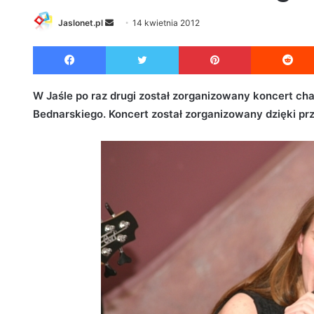
Jaslonet.pl
S
14 kwietnia 2012
e
Facebook
Twitter
Pinterest
n
d
a
W Jaśle po raz drugi został zorganizowany koncert c
n
Bednarskiego. Koncert został zorganizowany dzięki przy
e
m
a
i
l