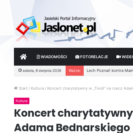
START
WIADOMOŚCI
FOTORELACJE
WIDE
Wróżby – Prawda czy Fik
sobota, 8 sierpnia 2026
Ważne:
Start
/
Kultura
/
Koncert charytatywny w „Tivoli” na rzecz Ada
Kultura
Koncert charytatywny 
Adama Bednarskiego 