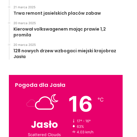
21 marca 2025
Trwa remont jasielskich placów zabaw
20 marca 2025
Kierował volkswagenem mając prawie 1,2
promila
20 marca 2025
128 nowych drzew wzbogaci miejski krajobraz
Jasła
Pogoda dla Jasła
16
℃
Jasło
17º - 16º
63%
4.03 km/h
Scattered Clouds