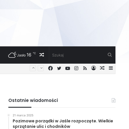
℃
16
Losowy
Szukaj
Jasło
Facebook
Twitter
YouTube
Instagram
RSS
Zaloguj
Losowy
Sideba
artykuł
artykuł
Ostatnie wiadomości
21 marca 2025
Pozimowe porządki w Jaśle rozpoczęte. Wielkie
sprzątanie ulic i chodników