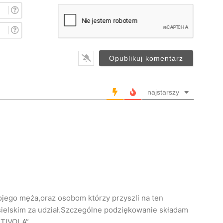
I
m
i
E
ę
-
*
m
a
i
l
*
najstarszy
ojego męża,oraz osobom którzy przyszli na ten
sielskim za udział.Szczególne podziękowanie składam
 „TIVOLA”