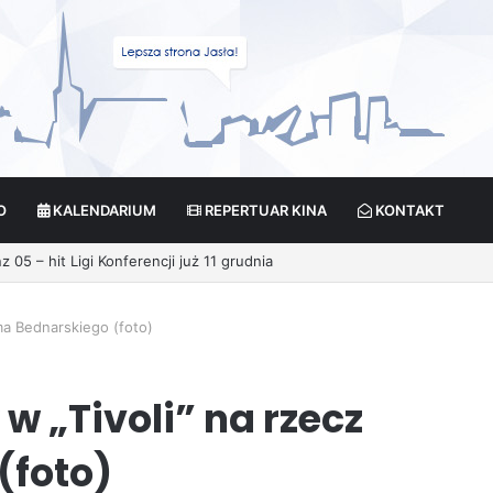
O
KALENDARIUM
REPERTUAR KINA
KONTAKT
cja?
ma Bednarskiego (foto)
w „Tivoli” na rzecz
(foto)