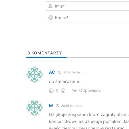
8
KOMENTARZY
AC
2026 lat temu
oo śmierdziele !!
Odpowiedz
0
M
2026 lat temu
Dziękuje zespołom które zagrały dla m
koncert.Również dziękuje portalom Ja
właścicielom i personelowi restauracji