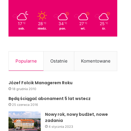
17
28
34
27
25
℃
℃
℃
℃
℃
sob.
niedz.
pon.
wt.
śr.
Popularne
Ostatnie
Komentowane
Józef Folcik Managerem Roku
18 grudnia 2010
Będą ściągać abonament 5 lat wstecz
25 czerwca 2016
Nowy rok, nowy budżet, nowe
zadania
4 stycznia 2023