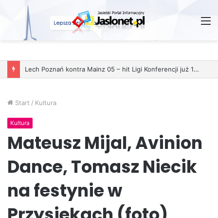
M
Lech Poznań kontra Mainz 05 – hit Ligi Konferencji już 11 grudnia
Start
/
Kultura
Kultura
Mateusz Mijal, Avinion
Dance, Tomasz Niecik
na festynie w
Przysiekach (foto)