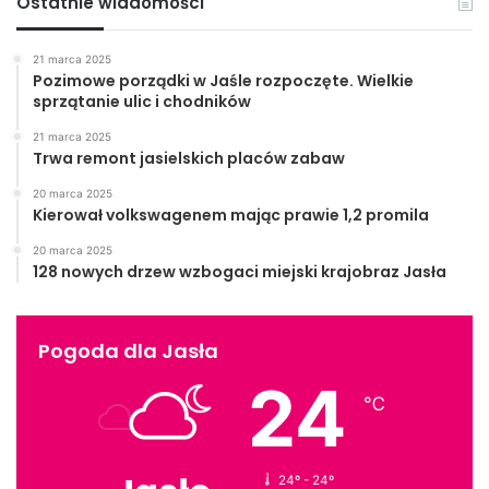
Ostatnie wiadomości
21 marca 2025
Pozimowe porządki w Jaśle rozpoczęte. Wielkie
sprzątanie ulic i chodników
21 marca 2025
Trwa remont jasielskich placów zabaw
20 marca 2025
Kierował volkswagenem mając prawie 1,2 promila
20 marca 2025
128 nowych drzew wzbogaci miejski krajobraz Jasła
Pogoda dla Jasła
24
℃
24º - 24º