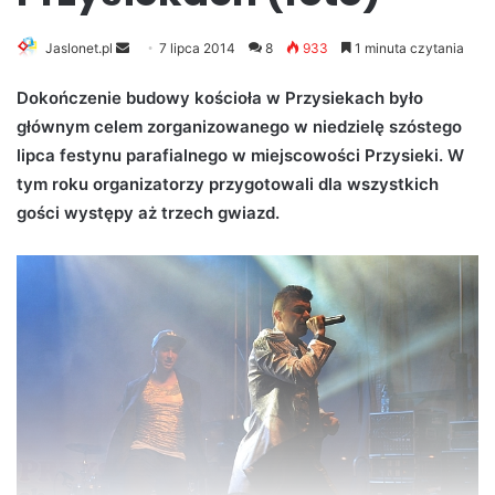
Jaslonet.pl
S
7 lipca 2014
8
933
1 minuta czytania
e
Dokończenie budowy kościoła w Przysiekach było
n
głównym celem zorganizowanego w niedzielę szóstego
d
lipca festynu parafialnego w miejscowości Przysieki. W
a
n
tym roku organizatorzy przygotowali dla wszystkich
e
gości występy aż trzech gwiazd.
m
a
i
l