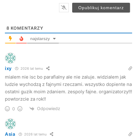
8
KOMENTARZY
najstarszy
Impreza zgodnie z przeznaczeniem miała charakter
biletowany. Po występie gwiazdy wieczoru, na scenie
ixy
2026 lat temu
wylosowana została główna nagroda z biletów wstępu –
mialem nie isc bo parafialny ale nie zaluje. widzialem jak
wyjazd do europarlamentu ufundowany przez europoseł
ludzie wychodzą z fajnymi rzeczami. wszystko dopiente na
Elżbietę Łukacijewską. Z biletów „cegiełek” wylosowane
ostatni guzik moim zdaniem. zespoly fajne. organizatorzy!!!
powtorzcie za rok!!
zostały także tablety, mikrofalówka, telewizor, czy rower.
Do białego rana gości bawił podczas zabawy ogrodowej
Odpowiedz
0
zespół Metrum.
Asia
2026 lat temu