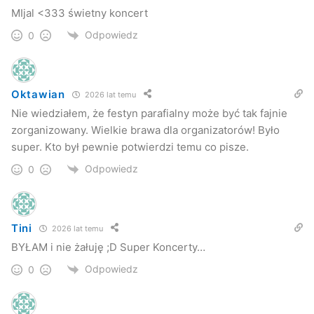
MIjal <333 świetny koncert
Odpowiedz
0
Oktawian
2026 lat temu
Nie wiedziałem, że festyn parafialny może być tak fajnie
zorganizowany. Wielkie brawa dla organizatorów! Było
super. Kto był pewnie potwierdzi temu co pisze.
Kilka tysięcy osób na festynie w Przysiekach (fot. Przemysław
Janas, Jaslonet.pl)
Odpowiedz
0
Całkowity dochód z niedzielnej imprezy zostanie
przekazany na dokończenie budowy kościoła pw. św. Jana
Tini
Pawła II w miejscowości Przysieki.
2026 lat temu
BYŁAM i nie żałuję ;D Super Koncerty…
Zobacz
galerię zdjęć
z festynu autorstwa Przemysława
Janasa.
Odpowiedz
0
Przemysław Janas
Jaslonet.pl