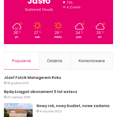
Jasło
73%
4.21 km/h
Scattered Clouds
26
27
29
34
35
℃
℃
℃
℃
℃
pt.
sob.
niedz.
pon.
wt.
Popularne
Ostatnie
Komentowane
Józef Folcik Managerem Roku
18 grudnia 2010
Będą ściągać abonament 5 lat wstecz
25 czerwca 2016
Nowy rok, nowy budżet, nowe zadania
4 stycznia 2023