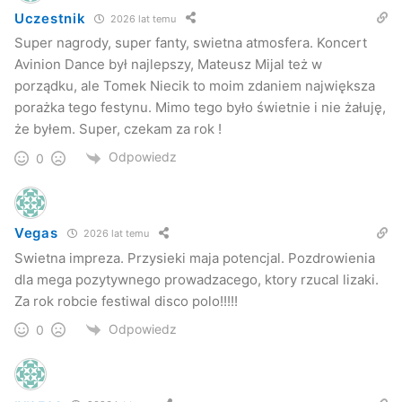
Uczestnik
2026 lat temu
Super nagrody, super fanty, swietna atmosfera. Koncert
Avinion Dance
Festyn
Avinion Dance był najlepszy, Mateusz Mijal też w
Mateusz Mijal
parafia
Przysieki
porządku, ale Tomek Niecik to moim zdaniem największa
porażka tego festynu. Mimo tego było świetnie i nie żałuję,
Tomasz Niecik
że byłem. Super, czekam za rok !
Odpowiedz
0
Vegas
2026 lat temu
Swietna impreza. Przysieki maja potencjal. Pozdrowienia
dla mega pozytywnego prowadzacego, ktory rzucal lizaki.
Za rok robcie festiwal disco polo!!!!!
Odpowiedz
0