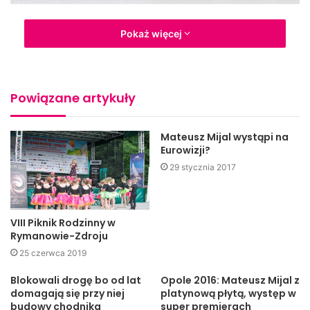
Kilka tysięcy osób na festynie w Przysiekach (fot. Przemysław
Pokaż więcej
Janas, Jaslonet.pl)
Impreza rozpoczęła się po godzinie czternastej od gier,
zabaw i konkursów, a także od występu młodych artystów
Powiązane artykuły
z Gminnego Ośrodka Kultury w Skołyszynie. Godzinę
później na placu przy Szkole Podstawowej rozpoczęły się
pokazy judoków z UKS ASW Judo-Jasło pod okiem trenera
Mateusz Mijal wystąpi na
Eurowizji?
Przemysława Czarneckiego. Na miejscu zjawili się także
29 stycznia 2017
strażacy z Jednostki Ratowniczo-Gaśniczej Państwowej
Straży Pożarnej w Jaśle.
VIII Piknik Rodzinny w
Rymanowie-Zdroju
25 czerwca 2019
Blokowali drogę bo od lat
Opole 2016: Mateusz Mijal z
domagają się przy niej
platynową płytą, występ w
budowy chodnika
super premierach