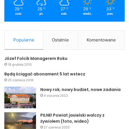
29
25
27
29
33
℃
℃
℃
℃
℃
czw.
pt.
sob.
niedz.
pon.
Popularne
Ostatnie
Komentowane
Józef Folcik Managerem Roku
18 grudnia 2010
Będą ściągać abonament 5 lat wstecz
25 czerwca 2016
Nowy rok, nowy budżet, nowe zadania
4 stycznia 2023
PILNE! Powiat jasielski walczy z
żywiołem (foto, wideo)
27 czerwca 2020