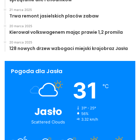
21 marca 2025
Trwa remont jasielskich placów zabaw
20 marca 2025
Kierował volkswagenem mając prawie 1,2 promila
20 marca 2025
128 nowych drzew wzbogaci miejski krajobraz Jasła
Pogoda dla Jasła
31
℃
Jasło
31º - 25º
56%
3.32 km/h
Scattered Clouds