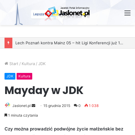
M
Start
/
Kultura
/
JDK
JDK
Kultura
Mayday w JDK
Jaslonet.pl
S
15 grudnia 2015
0
1 038
e
1 minuta czytania
n
d
Czy można prowadzić podwójne życie małżeńskie bez
a