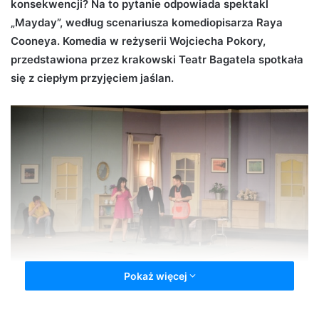
konsekwencji? Na to pytanie odpowiada spektakl
n
„Mayday”, według scenariusza komediopisarza Raya
e
Cooneya. Komedia w reżyserii Wojciecha Pokory,
m
przedstawiona przez krakowski Teatr Bagatela spotkała
a
się z ciepłym przyjęciem jaślan.
i
l
Pokaż więcej
Mayday w JDK
Sztuka opowiada historię londyńskiego taksówkarza