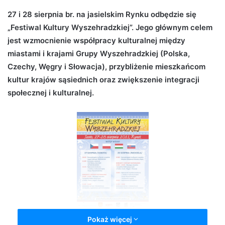
d
27 i 28 sierpnia br. na jasielskim Rynku odbędzie się
a
„Festiwal Kultury Wyszehradzkiej”. Jego głównym celem
n
jest wzmocnienie współpracy kulturalnej między
e
miastami i krajami Grupy Wyszehradzkiej (Polska,
m
Czechy, Węgry i Słowacja), przybliżenie mieszkańcom
a
kultur krajów sąsiednich oraz zwiększenie integracji
i
społecznej i kulturalnej.
l
Pokaż więcej