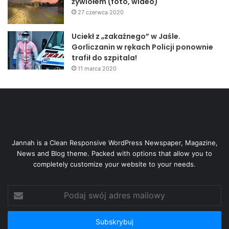
żywiołem (foto, wideo)
27 czerwca 2020
Uciekł z „zakaźnego” w Jaśle.
Gorliczanin w rękach Policji ponownie
trafił do szpitala!
11 marca 2020
Jannah is a Clean Responsive WordPress Newspaper, Magazine,
News and Blog theme. Packed with options that allow you to
completely customize your website to your needs.
Podaj
swój
adres
mailowy