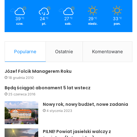
39
24
27
29
33
℃
℃
℃
℃
℃
czw.
pt.
sob.
niedz.
pon.
Popularne
Ostatnie
Komentowane
Józef Folcik Managerem Roku
18 grudnia 2010
Będą ściągać abonament 5 lat wstecz
25 czerwca 2016
Nowy rok, nowy budżet, nowe zadania
4 stycznia 2023
PILNE! Powiat jasielski walczy z