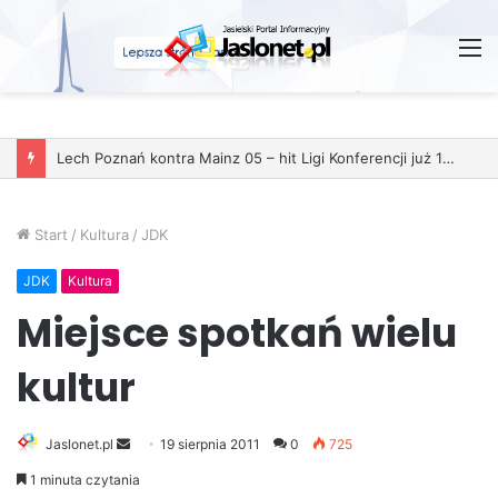
M
Start
/
Kultura
/
JDK
JDK
Kultura
Miejsce spotkań wielu
kultur
Jaslonet.pl
S
19 sierpnia 2011
0
725
e
1 minuta czytania
n