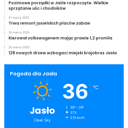
Pozimowe porządki w Jaśle rozpoczęte. Wielkie
sprzątanie ulic i chodników
21 marca 2025
Trwa remont jasielskich placów zabaw
20 marca 2025
Kierował volkswagenem mając prawie 1,2 promila
20 marca 2025
128 nowych drzew wzbogaci miejski krajobraz Jasła
Pogoda dla Jasła
36
℃
Jasło
39º - 28º
37%
3.15 km/h
Clear Sky