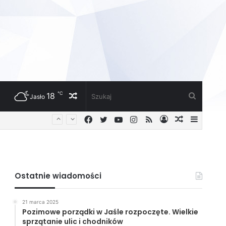
℃
18
Losowy
Szukaj
Jasło
Facebook
Twitter
YouTube
Instagram
RSS
Zaloguj
Losowy
Sideba
artykuł
artykuł
Ostatnie wiadomości
21 marca 2025
Pozimowe porządki w Jaśle rozpoczęte. Wielkie
sprzątanie ulic i chodników