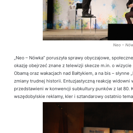
Neo – Nów
„Neo – Nówka” poruszyła sprawy obyczajowe, społeczne,
okazję obejrzeć znane z telewizji skecze m.in. o wizyc
Obamą oraz wakacjach nad Bałtykiem, a na bis – słynne „
zmiany trudnej historii. Entuzjastyczną reakcję widowni 
przedstawieni w konwencji subkultury punków z lat 80. 
wszędobylskie reklamy, kler i sztandarowy ostatnio tema