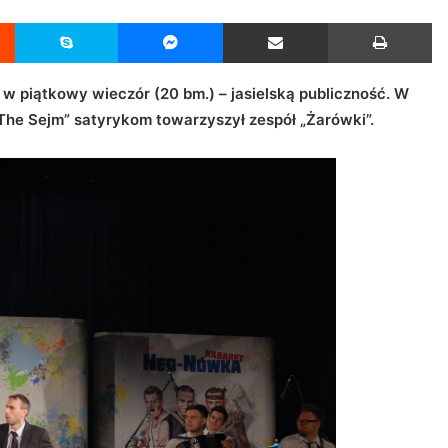
Reddit
Skype
Messenger
Udostępnij przez Email
Drukuj
w piątkowy wieczór (20 bm.) – jasielską publiczność. W
he Sejm” satyrykom towarzyszył zespół „Żarówki”.