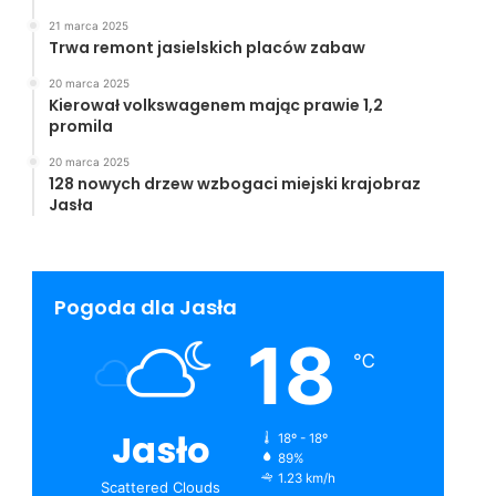
21 marca 2025
Trwa remont jasielskich placów zabaw
20 marca 2025
Kierował volkswagenem mając prawie 1,2
promila
20 marca 2025
128 nowych drzew wzbogaci miejski krajobraz
Jasła
Pogoda dla Jasła
18
℃
Jasło
18º - 18º
89%
1.23 km/h
Scattered Clouds