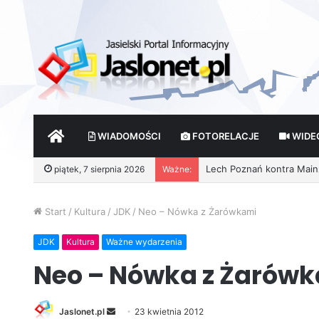
START
WIADOMOŚCI
FOTORELACJE
WIDE
piątek, 7 sierpnia 2026
Ważne:
Start
/
Kultura
/
JDK
/
Neo – Nówka z Żarówkami
JDK
Kultura
Ważne wydarzenia
Neo – Nówka z Żarów
Jaslonet.pl
S
23 kwietnia 2012