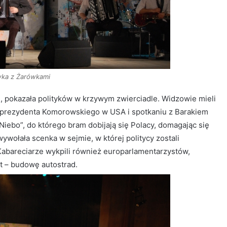
ka z Żarówkami
 pokazała polityków w krzywym zwierciadle. Widzowie mieli
ie prezydenta Komorowskiego w USA i spotkaniu z Barakiem
Niebo”, do którego bram dobijają się Polacy, domagając się
wywołała scenka w sejmie, w której politycy zostali
Kabareciarze wykpili również europarlamentarzystów,
t – budowę autostrad.