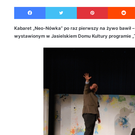
e
Facebook
Twitter
Pinterest
n
d
a
Kabaret „Neo-Nówka” po raz pierwszy na żywo bawił – 
n
wystawionym w Jasielskiem Domu Kultury programie „T
e
m
a
i
l