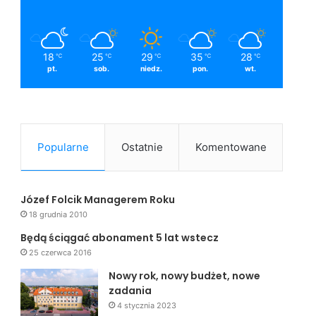
18
25
29
35
28
℃
℃
℃
℃
℃
pt.
sob.
niedz.
pon.
wt.
Popularne
Ostatnie
Komentowane
Józef Folcik Managerem Roku
18 grudnia 2010
Będą ściągać abonament 5 lat wstecz
25 czerwca 2016
Nowy rok, nowy budżet, nowe
zadania
4 stycznia 2023