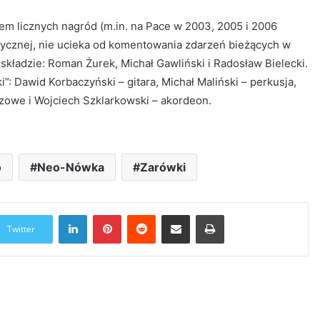
em licznych nagród (m.in. na Pace w 2003, 2005 i 2006
itycznej, nie ucieka od komentowania zdarzeń bieżących w
kładzie: Roman Żurek, Michał Gawliński i Radosław Bielecki.
 Dawid Korbaczyński – gitara, Michał Maliński – perkusja,
szowe i Wojciech Szklarkowski – akordeon.
o
Neo-Nówka
Zarówki
LinkedIn
Pinterest
Reddit
Udostępnij przez Email
Drukuj
Twitter