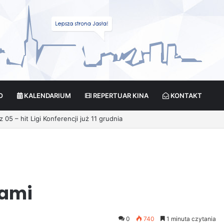
O
KALENDARIUM
REPERTUAR KINA
KONTAKT
kami
0
740
1 minuta czytania