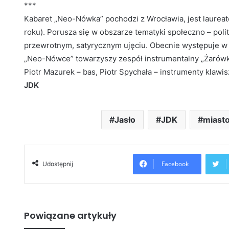
***
Kabaret „Neo-Nówka” pochodzi z Wrocławia, jest laureat
roku). Porusza się w obszarze tematyki społeczno – pol
przewrotnym, satyrycznym ujęciu. Obecnie występuje w s
„Neo-Nówce” towarzyszy zespół instrumentalny „Żarówki”:
Piotr Mazurek – bas, Piotr Spychała – instrumenty klawi
JDK
Jasło
JDK
miast
Facebook
Udostępnij
Powiązane artykuły