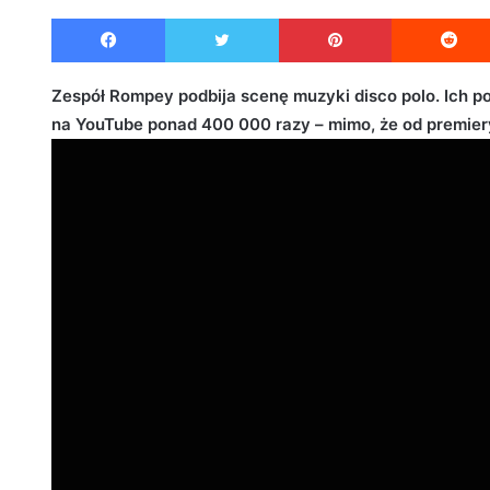
e
Facebook
Twitter
Pinterest
n
d
a
Zespół Rompey podbija scenę muzyki disco polo. Ich pop
n
na YouTube ponad 400 000 razy – mimo, że od premiery
e
m
a
i
l