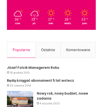
38
22
27
28
33
℃
℃
℃
℃
℃
czw.
pt.
sob.
niedz.
pon.
Popularne
Ostatnie
Komentowane
Józef Folcik Managerem Roku
18 grudnia 2010
Będą ściągać abonament 5 lat wstecz
25 czerwca 2016
Nowy rok, nowy budżet, nowe
zadania
4 stycznia 2023