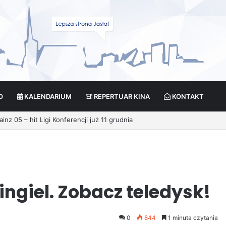
O
KALENDARIUM
REPERTUAR KINA
KONTAKT
ikcja?
ngiel. Zobacz teledysk!
0
844
1 minuta czytania