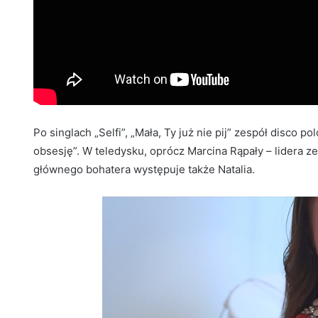
Po singlach „Selfi”, „Mała, Ty już nie pij” zespół disco 
obsesję”. W teledysku, oprócz Marcina Rąpały – lidera z
głównego bohatera występuje także Natalia.