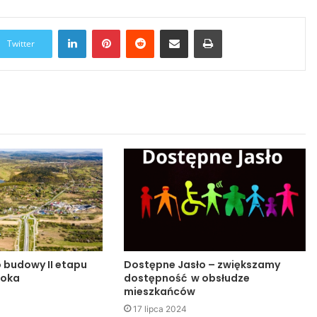
LinkedIn
Pinterest
Reddit
Udostępnij przez Email
Drukuj
Twitter
o budowy II etapu
Dostępne Jasło – zwiększamy
noka
dostępność w obsłudze
mieszkańców
17 lipca 2024