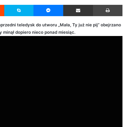
Reddit
Skype
Messenger
Udostępnij przez Email
Drukuj
rzedni teledysk do utworu „Mała, Ty już nie pij” obejrzano
 minął dopiero nieco ponad miesiąc.