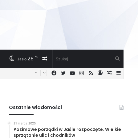
℃
26
Losowy
Szukaj
Jasło
Facebook
Twitter
YouTube
Instagram
RSS
Zaloguj
Losowy
Sideba
artykuł
artykuł
Ostatnie wiadomości
21 marca 2025
Pozimowe porządki w Jaśle rozpoczęte. Wielkie
sprzątanie ulic i chodników