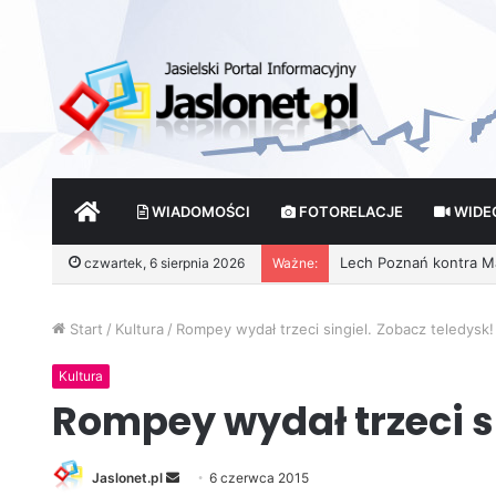
START
WIADOMOŚCI
FOTORELACJE
WIDE
czwartek, 6 sierpnia 2026
Ważne:
Wróżby – Prawda czy F
Start
/
Kultura
/
Rompey wydał trzeci singiel. Zobacz teledysk!
Kultura
Rompey wydał trzeci si
Jaslonet.pl
S
6 czerwca 2015