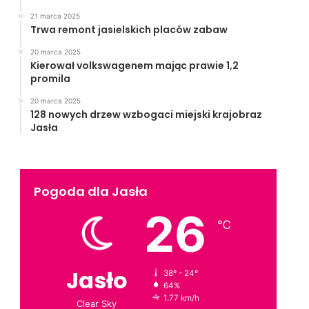
21 marca 2025
Trwa remont jasielskich placów zabaw
20 marca 2025
Kierował volkswagenem mając prawie 1,2
promila
20 marca 2025
128 nowych drzew wzbogaci miejski krajobraz
Jasła
Pogoda dla Jasła
26
℃
Jasło
38º - 24º
64%
1.77 km/h
Clear Sky