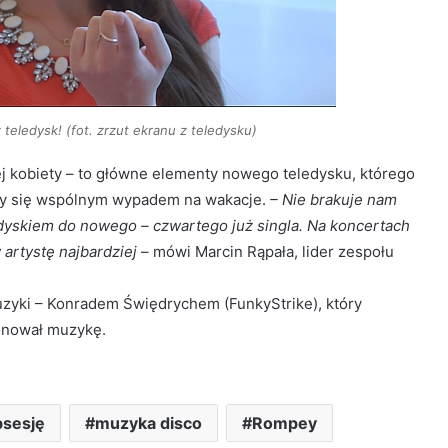
 teledysk! (fot. zrzut ekranu z teledysku)
nej kobiety – to główne elementy nowego teledysku, którego
ończy się wspólnym wypadem na wakacje.
– Nie brakuje nam
dyskiem do nowego – czwartego już singla. Na koncertach
 artystę najbardziej
– mówi Marcin Rąpała, lider zespołu
zyki – Konradem Świędrychem (FunkyStrike), który
onował muzykę.
sesję
muzyka disco
Rompey