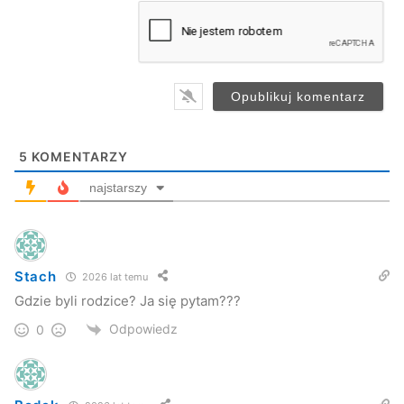
a
i
l
*
Hornblend
Jaslonet
Jasło
5
KOMENTARZY
najstarszy
Stach
2026 lat temu
Gdzie byli rodzice? Ja się pytam???
Odpowiedz
0