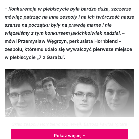
d
– Konkurencja w plebiscycie była bardzo duża, szczerze
a
mówiąc patrząc na inne zespoły i na ich twórczość nasze
n
szanse na początku były na prawdę marne i nie
e
wiązaliśmy z tym konkursem jakichkolwiek nadziei.
–
m
mówi Przemysław Węgrzyn, perkusista Hornblend –
a
zespołu, któremu udało się wywalczyć pierwsze miejsce
i
w plebiscycie „7 z Garażu”.
l
Skład zespołu Hornblend (od lewej): Bartosz Pawluś (gitara
prowadząca), Michał Szudy (gitara basowa), Przemysław Węgrzyn
Pokaż więcej
(perkusja) i Zuzanna Świątek (wokal).