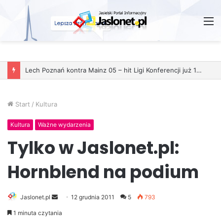
M
Lech Poznań kontra Mainz 05 – hit Ligi Konferencji już 11 grudnia
Start
/
Kultura
Kultura
Ważne wydarzenia
Tylko w Jaslonet.pl:
Hornblend na podium
Jaslonet.pl
S
12 grudnia 2011
5
793
e
1 minuta czytania
n