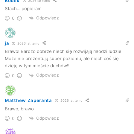
Bodek
2026 lat temu
Stach… popieram
Odpowiedz
0
ja
2026 lat temu
Brawo! Bardzo dobrze niech się rozwijają młodzi ludzie!
Może nie prezentują super poziomu, ale niech coś się
dzieję w tym mieście duchów!!!
Odpowiedz
0
Matthew Zaperanta
2026 lat temu
Brawo, brawo
Odpowiedz
0