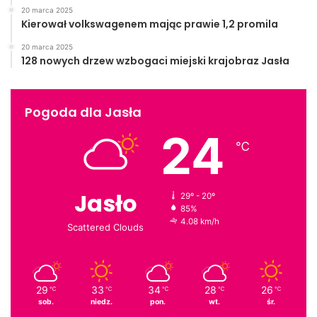
20 marca 2025
Kierował volkswagenem mając prawie 1,2 promila
20 marca 2025
128 nowych drzew wzbogaci miejski krajobraz Jasła
Pogoda dla Jasła
24
℃
Jasło
29º - 20º
85%
4.08 km/h
Scattered Clouds
29
33
34
28
26
℃
℃
℃
℃
℃
sob.
niedz.
pon.
wt.
śr.