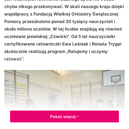
chyba nikogo przekonywać. W skali naszego kraju dzięki
d
współpracy z Fundacją Wielkiej Orkiestry Świątecznej
a
n
Pomocy przeszkolono ponad 20 tysięcy nauczycieli i
e
około miliona uczniów. W tej liczbie znajdują się również
m
uczniowie jasielskiej „Czwórki”. Od 5 lat nauczycielki
a
certyfikowane ratowniczki Ewa Leśniak i Renata Trygar
i
skutecznie realizują program „Ratujemy i uczymy
l
ratować”.
Pokaż więcej