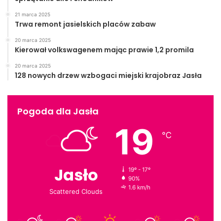
21 marca 2025
Trwa remont jasielskich placów zabaw
20 marca 2025
Kierował volkswagenem mając prawie 1,2 promila
20 marca 2025
128 nowych drzew wzbogaci miejski krajobraz Jasła
Pogoda dla Jasła
19
℃
Jasło
19º - 17º
90%
1.6 km/h
Scattered Clouds