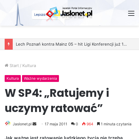
M
Start
/
Kultura
Kultura
Ważne wydarzenia
W SP4: „Ratujemy i
uczymy ratować”
Jaslonet.pl
S
17 maja 2011
0
964
1 minuta czytania
e
Jak ważne jest ratowanie ludzkiego życia nie trzeba
n