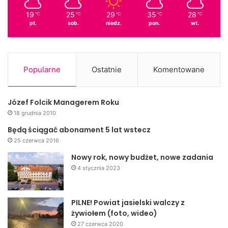
19
25
29
35
28
℃
℃
℃
℃
℃
pt.
sob.
niedz.
pon.
wt.
Popularne
Ostatnie
Komentowane
Józef Folcik Managerem Roku
18 grudnia 2010
Będą ściągać abonament 5 lat wstecz
25 czerwca 2016
Nowy rok, nowy budżet, nowe zadania
4 stycznia 2023
PILNE! Powiat jasielski walczy z
żywiołem (foto, wideo)
27 czerwca 2020