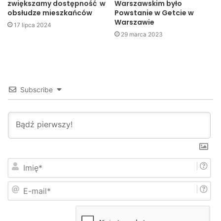
zwiększamy dostępność w
Warszawskim było
obsłudze mieszkańców
Powstanie w Getcie w
Warszawie
17 lipca 2024
29 marca 2023
Subscribe
I
W SP4: „Ratujemy i uczymy ratować”
m
i
E
Zarówno młodzież jak i nauczyciele z podziwem wyrażali
ę
-
*
się o profesjonalizmie prowadzących. Ciekawie
m
a
przeprowadzone zajęcia pozwolą w przyszłości uczniom i
i