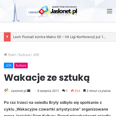
M
Start
/
Kultura
/
JDK
JDK
Kultura
Wakacje ze sztuką
Jaslonet.pl
S
9 sierpnia 2011
1
824
2 minut czytania
e
Po raz trzeci na osiedlu Bryły odbyło się spotkanie z
n
cyklu „Wakacyjne czwartki artystyczne” organizowane
d
przez Jasielski Dom Kultury. Przed mieszkańcami osiedla
a