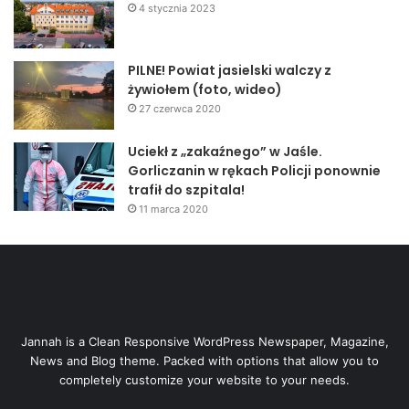
4 stycznia 2023
PILNE! Powiat jasielski walczy z
żywiołem (foto, wideo)
27 czerwca 2020
Uciekł z „zakaźnego” w Jaśle.
Gorliczanin w rękach Policji ponownie
trafił do szpitala!
11 marca 2020
Jannah is a Clean Responsive WordPress Newspaper, Magazine,
News and Blog theme. Packed with options that allow you to
completely customize your website to your needs.