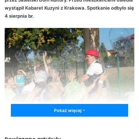
n
wystąpił Kabaret Kuzyni z Krakowa. Spotkanie odbyło się
e
4 sierpnia br.
m
a
i
l
Pokaż więcej
Wakacje ze sztuką (fot. Jasielski Dom Kultury)
Na placu przed Domem Ludowym w Bryłach już od