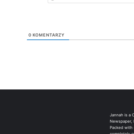
0
KOMENTARZY
Jannah is a 
Newspaper, 
Packed with 
completely c