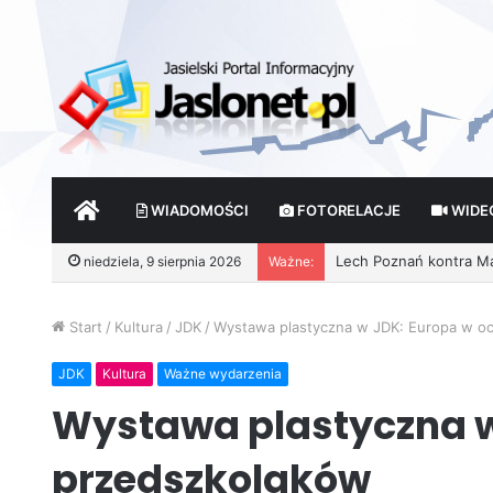
START
WIADOMOŚCI
FOTORELACJE
WIDE
Lech Poznań kontra Main
niedziela, 9 sierpnia 2026
Ważne:
Start
/
Kultura
/
JDK
/
Wystawa plastyczna w JDK: Europa w o
JDK
Kultura
Ważne wydarzenia
Wystawa plastyczna w
przedszkolaków