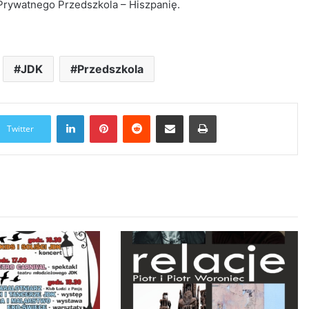
 Prywatnego Przedszkola – Hiszpanię.
JDK
Przedszkola
LinkedIn
Pinterest
Reddit
Udostępnij przez Email
Drukuj
Twitter