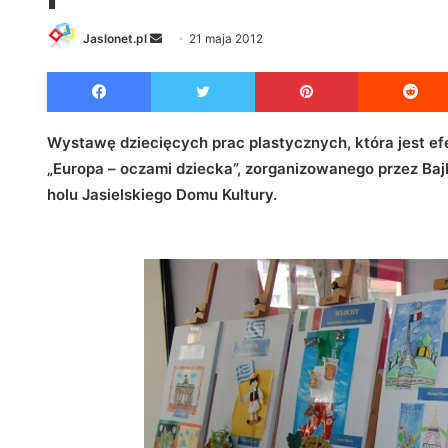
Jaslonet.pl
S
21 maja 2012
e
Facebook
Twitter
Pinterest
n
d
a
Wystawę dziecięcych prac plastycznych, która jest 
n
„Europa – oczami dziecka”, zorganizowanego przez Ba
e
holu Jasielskiego Domu Kultury.
m
a
i
l