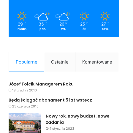
29
35
26
25
27
℃
℃
℃
℃
℃
niedz.
pon.
wt.
śr.
czw.
Popularne
Ostatnie
Komentowane
Józef Folcik Managerem Roku
18 grudnia 2010
Będą ściągać abonament 5 lat wstecz
25 czerwca 2016
Nowy rok, nowy budżet, nowe
zadania
4 stycznia 2023