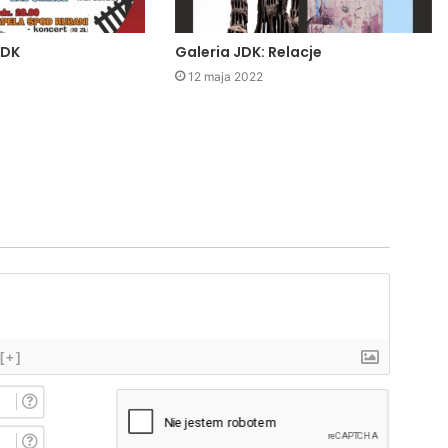
JDK
Galeria JDK: Relacje
12 maja 2022
[+]
I
m
i
E
ę