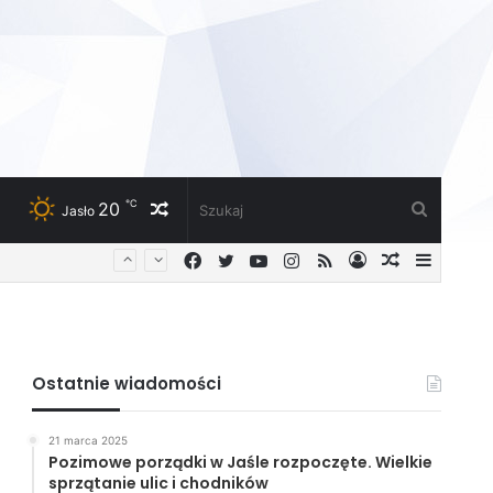
℃
20
Losowy
Szukaj
Jasło
Facebook
Twitter
YouTube
Instagram
RSS
Zaloguj
Losowy
Sideba
artykuł
artykuł
Ostatnie wiadomości
21 marca 2025
Pozimowe porządki w Jaśle rozpoczęte. Wielkie
sprzątanie ulic i chodników