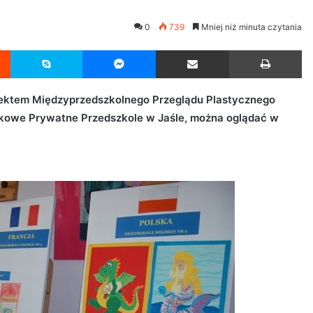
0
739
Mniej niż minuta czytania
Reddit
Skype
Messenger
Udostępnij przez Email
Drukuj
efektem Międzyprzedszkolnego Przeglądu Plastycznego
jkowe Prywatne Przedszkole w Jaśle, można oglądać w