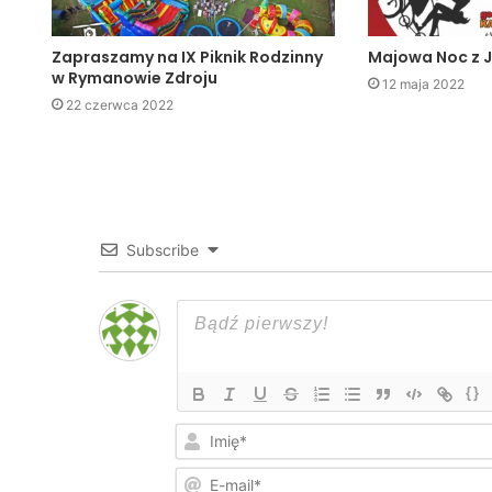
Zapraszamy na IX Piknik Rodzinny
Majowa Noc z 
w Rymanowie Zdroju
12 maja 2022
22 czerwca 2022
Subscribe
{}