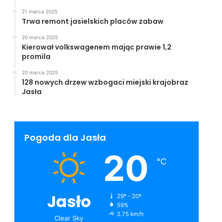
21 marca 2025
Trwa remont jasielskich placów zabaw
20 marca 2025
Kierował volkswagenem mając prawie 1,2
promila
20 marca 2025
128 nowych drzew wzbogaci miejski krajobraz
Jasła
Pogoda dla Jasła
20
℃
Jasło
29º - 20º
59%
2.75 km/h
Clear Sky