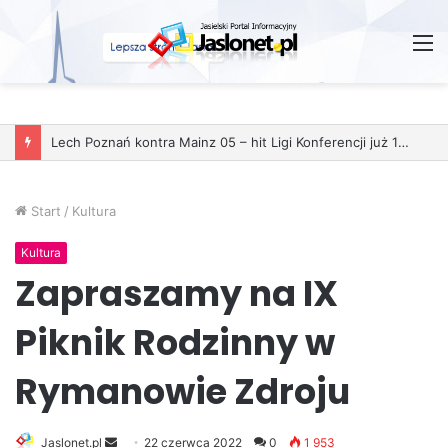
M
Start
/
Kultura
Kultura
Zapraszamy na IX
Piknik Rodzinny w
Rymanowie Zdroju
Jaslonet.pl
S
22 czerwca 2022
0
1 953