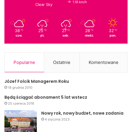
1.18 km/h
Clear Sky
Materiał organizatora
38
25
27
28
32
℃
℃
℃
℃
℃
dzieci
piknik
Rodzinny
czw.
pt.
sob.
niedz.
pon.
rozrywka
Rymanów Zdrój
Popularne
Ostatnie
Komentowane
Józef Folcik Managerem Roku
18 grudnia 2010
Będą ściągać abonament 5 lat wstecz
25 czerwca 2016
Nowy rok, nowy budżet, nowe zadania
4 stycznia 2023