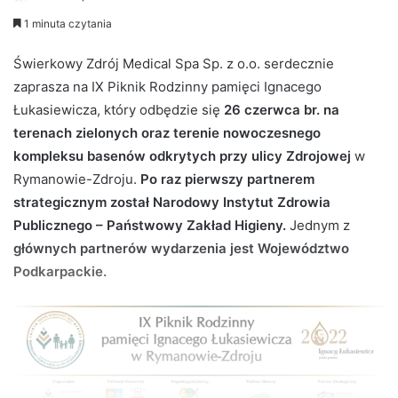
e
1 minuta czytania
n
d
Świerkowy Zdrój Medical Spa Sp. z o.o. serdecznie
a
zaprasza na IX Piknik Rodzinny pamięci Ignacego
n
Łukasiewicza, który odbędzie się
26 czerwca br. na
e
terenach zielonych oraz terenie nowoczesnego
m
kompleksu basenów odkrytych przy ulicy Zdrojowej
w
a
Rymanowie-Zdroju.
Po raz pierwszy partnerem
i
strategicznym został Narodowy Instytut Zdrowia
l
Publicznego – Państwowy Zakład Higieny.
Jednym z
głównych partnerów wydarzenia jest Województwo
Podkarpackie.