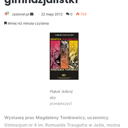
Jaslonet.pl
S
22 maja 2012
0
705
e
Mniej niż minuta czytania
n
d
a
n
e
m
a
i
l
Plakat (kliknij
aby
powiększyć)
Wystawę prac Magdaleny Tomkiewicz, uczennicy
Gimnazjum nr 4 im. Romualda Traugutta w Jaśle, można