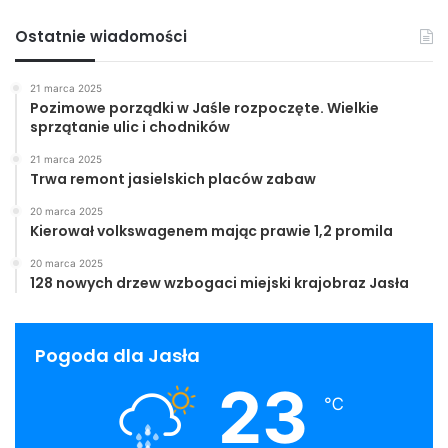
Ostatnie wiadomości
21 marca 2025
Pozimowe porządki w Jaśle rozpoczęte. Wielkie
sprzątanie ulic i chodników
21 marca 2025
Trwa remont jasielskich placów zabaw
20 marca 2025
Kierował volkswagenem mając prawie 1,2 promila
20 marca 2025
128 nowych drzew wzbogaci miejski krajobraz Jasła
Pogoda dla Jasła
23
℃