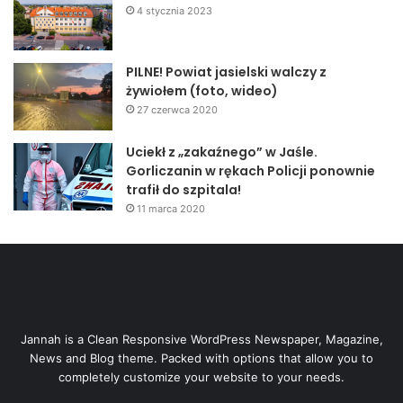
4 stycznia 2023
PILNE! Powiat jasielski walczy z
żywiołem (foto, wideo)
27 czerwca 2020
Uciekł z „zakaźnego” w Jaśle.
Gorliczanin w rękach Policji ponownie
trafił do szpitala!
11 marca 2020
Jannah is a Clean Responsive WordPress Newspaper, Magazine,
News and Blog theme. Packed with options that allow you to
completely customize your website to your needs.