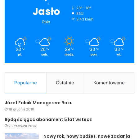
Jasło
23º - 18º
86%
3.43 km/h
Rain
23
26
29
33
33
℃
℃
℃
℃
℃
pt.
sob.
niedz.
pon.
wt.
Popularne
Ostatnie
Komentowane
Józef Folcik Managerem Roku
18 grudnia 2010
Będą ściągać abonament 5 lat wstecz
25 czerwca 2016
Nowy rok, nowy budżet, nowe zadania