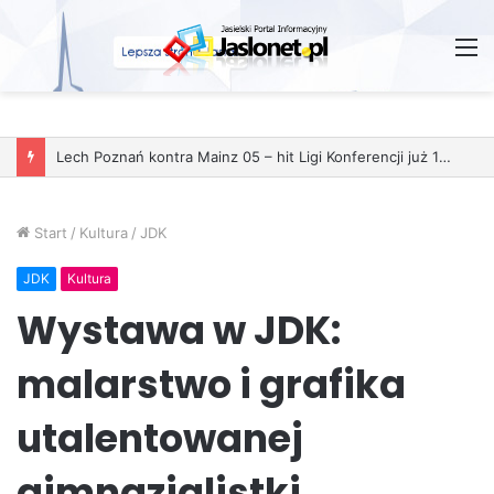
M
Lech Poznań kontra Mainz 05 – hit Ligi Konferencji już 11 grudnia
Start
/
Kultura
/
JDK
JDK
Kultura
Wystawa w JDK:
malarstwo i grafika
utalentowanej
gimnazjalistki