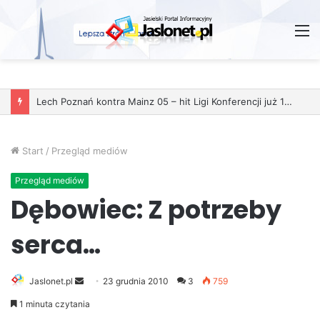
M
Start
/
Przegląd mediów
Przegląd mediów
Dębowiec: Z potrzeby
serca…
Jaslonet.pl
S
23 grudnia 2010
3
759
e
1 minuta czytania
n