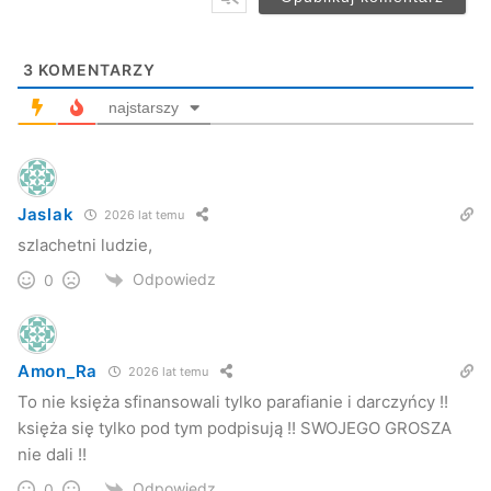
/wzs/
3
KOMENTARZY
Nowe Podkarpacie
najstarszy
dębowiec
Jaslak
2026 lat temu
szlachetni ludzie,
Odpowiedz
0
Amon_Ra
2026 lat temu
To nie księża sfinansowali tylko parafianie i darczyńcy !!
księża się tylko pod tym podpisują !! SWOJEGO GROSZA
nie dali !!
Odpowiedz
0