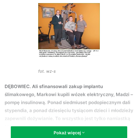
d
a
n
e
m
a
i
l
fot. wz-s
DĘBOWIEC. Ali sfinansowali zakup implantu
ślimakowego, Markowi kupili wózek elektryczny, Madzi –
pompę insulinową. Ponad siedmiuset podopiecznym dali
stypendia, a ponad dziesięciu tysiącom dzieci i młodzieży
zapewnili dożywianie. To wszystko jest tylko namiastką
tego, co księża saletyni robią dla najmłodszych.
Pokaż więcej