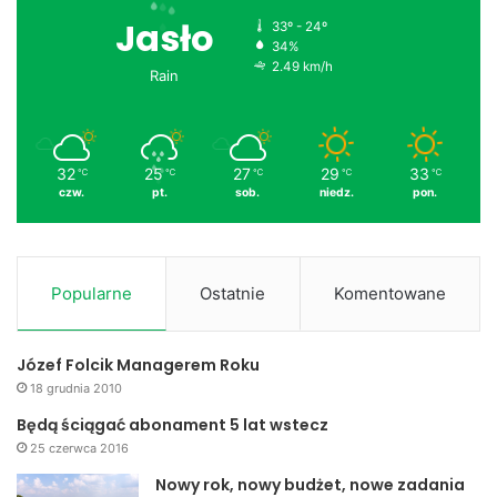
Jasło
33º - 24º
34%
2.49 km/h
Rain
32
25
27
29
33
℃
℃
℃
℃
℃
czw.
pt.
sob.
niedz.
pon.
Popularne
Ostatnie
Komentowane
Józef Folcik Managerem Roku
18 grudnia 2010
Będą ściągać abonament 5 lat wstecz
25 czerwca 2016
Nowy rok, nowy budżet, nowe zadania