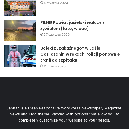
4 stycznia 2023
PILNE! Powiat jasielski walczy z
żywiołem (foto, wideo)
27 czerwca 2020
Uciekł z „zakaźnego” w Jaśle.
Gorliczanin w rękach Policji ponownie
trafił do szpitala!
11 marca 2020
Jannah is a Clean Responsive WordPress Newspaper, Magazine,
News and Blog theme. Packed with options that allow you to
completely customize your website to your needs.