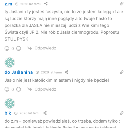
z.m
2026 lat temu
ty Jaślanin ty jesteś faszysta, nie to że jestem kolegą xf ale
są ludzie którzy mają inne poglądy a to twoje hasło to
porażka dla JASŁA nie mieszaj ludzi z Wielkimi tego
Świata czyli JP 2. Nie rób z Jasła ciemnogrodu. Poprostu
STUL PYSK
Odpowiedz
0
do Jaślanina
2026 lat temu
Jasło nie jest katolickim miastem i nigdy nie będzie!
Odpowiedz
0
bik
2026 lat temu
do z.m – ponieważ powiedziałeś, co trzeba, dodam tylko :
do swojej biblioteki Jaślanin (jeżeli wiesz co to takiego)