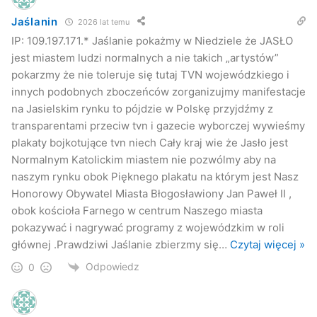
Jaślanin
2026 lat temu
IP: 109.197.171.* Jaślanie pokażmy w Niedziele że JASŁO
jest miastem ludzi normalnych a nie takich „artystów”
pokarzmy że nie toleruje się tutaj TVN wojewódzkiego i
innych podobnych zboczeńców zorganizujmy manifestacje
na Jasielskim rynku to pójdzie w Polskę przyjdźmy z
transparentami przeciw tvn i gazecie wyborczej wywieśmy
plakaty bojkotujące tvn niech Cały kraj wie że Jasło jest
Normalnym Katolickim miastem nie pozwólmy aby na
naszym rynku obok Pięknego plakatu na którym jest Nasz
Honorowy Obywatel Miasta Błogosławiony Jan Paweł II ,
obok kościoła Farnego w centrum Naszego miasta
pokazywać i nagrywać programy z wojewódzkim w roli
głównej .Prawdziwi Jaślanie zbierzmy się
…
Czytaj więcej »
Odpowiedz
0