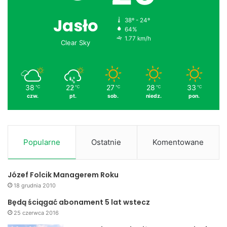
Jasło
38º - 24º
64%
1.77 km/h
Clear Sky
38
22
27
28
33
℃
℃
℃
℃
℃
czw.
pt.
sob.
niedz.
pon.
Popularne
Ostatnie
Komentowane
Józef Folcik Managerem Roku
18 grudnia 2010
Będą ściągać abonament 5 lat wstecz
25 czerwca 2016