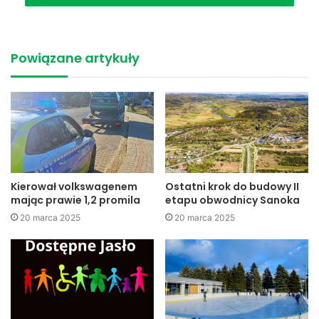
Mówi Kayah
Zobacz, co Kayah sadzi o finalistach programu X Factor
Powiązane artykuły
Jaslonet.pl
Jasło
Kayah
miasto
michał
Szpak
wp
Kierował volkswagenem
Ostatni krok do budowy II
mając prawie 1,2 promila
etapu obwodnicy Sanoka
20 marca 2025
20 marca 2025