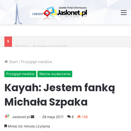
M
Wróżby – Prawda czy Fikcja?
Start
/
Przegląd mediów
Przegląd mediów
Ważne wydarzenia
Kayah: Jestem fanką
Michała Szpaka
Jaslonet.pl
S
28 maja 2011
8
788
e
Mniej niż minuta czytania
n