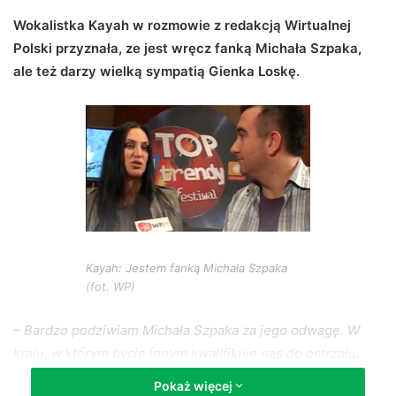
d
Wokalistka Kayah w rozmowie z redakcją Wirtualnej
a
Polski przyznała, ze jest wręcz fanką Michała Szpaka,
n
ale też darzy wielką sympatią Gienka Loskę.
e
m
a
i
l
Kayah: Jestem fanką Michała Szpaka
(fot. WP)
– Bardzo podziwiam Michała Szpaka za jego odwagę. W
kraju, w którym bycie innym kwalifikuje nas do ostrzału.
Michał tego się nie boi. Bardzo podziwiam jego odwagę.
–
Pokaż więcej