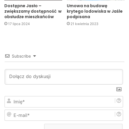
Dostępne Jasło –
Umowa na budowę
zwiększamy dostępność w
krytego lodowiska w Jaśle
obsłudze mieszkańców
podpisana
17 lipca 2024
21 kwietnia 2023
Subscribe
I
m
i
E
ę
-
*
m
a