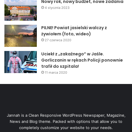
Nowy rok, nowy budżet, nowe zadania
4 stycznia 2023
PILNE! Powiat jasielski walczy z
żywiołem (foto, wideo)
27 czerwca 2020
Uciekł z „zakaźnego” w Jaśle.
Gorliczanin w rękach Policji ponownie
trafił do szpitala!
11 marca 2020
Jannah is a Clean Responsive WordPress Newspaper, Magazine,
News and Blog theme. Packed with options that allow you to
completely customize your website to your needs.