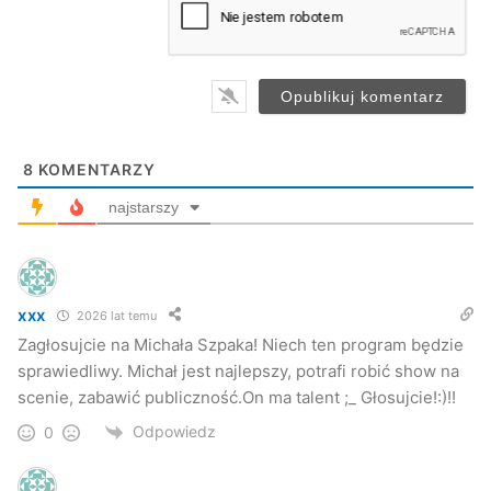
i
l
*
8
KOMENTARZY
najstarszy
xxx
2026 lat temu
Zagłosujcie na Michała Szpaka! Niech ten program będzie
sprawiedliwy. Michał jest najlepszy, potrafi robić show na
scenie, zabawić publiczność.On ma talent ;_ Głosujcie!:)!!
Odpowiedz
0