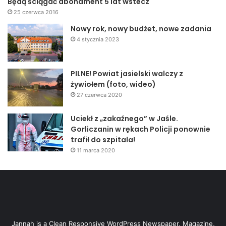
Będą ściągać abonament 5 lat wstecz
25 czerwca 2016
Nowy rok, nowy budżet, nowe zadania
4 stycznia 2023
PILNE! Powiat jasielski walczy z
żywiołem (foto, wideo)
27 czerwca 2020
Uciekł z „zakaźnego” w Jaśle.
Gorliczanin w rękach Policji ponownie
trafił do szpitala!
11 marca 2020
Jannah is a Clean Responsive WordPress Newspaper, Magazine,