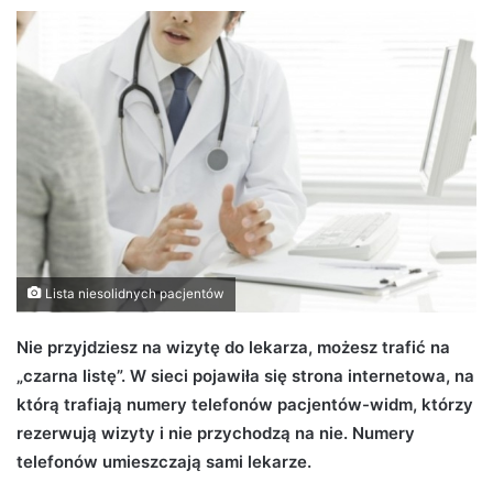
d
a
n
e
m
a
i
l
Lista niesolidnych pacjentów
Nie przyjdziesz na wizytę do lekarza, możesz trafić na
„czarna listę”. W sieci pojawiła się strona internetowa, na
którą trafiają numery telefonów pacjentów-widm, którzy
rezerwują wizyty i nie przychodzą na nie. Numery
telefonów umieszczają sami lekarze.