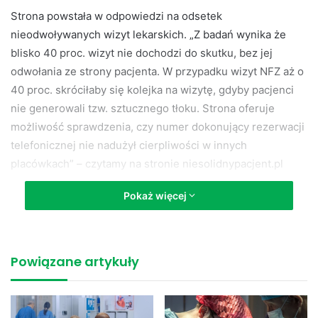
Strona powstała w odpowiedzi na odsetek
nieodwoływanych wizyt lekarskich. „Z badań wynika że
blisko 40 proc. wizyt nie dochodzi do skutku, bez jej
odwołania ze strony pacjenta. W przypadku wizyt NFZ aż o
40 proc. skróciłaby się kolejka na wizytę, gdyby pacjenci
nie generowali tzw. sztucznego tłoku. Strona oferuje
możliwość sprawdzenia, czy numer dokonujący rezerwacji
telefonicznej nie nadużył cierpliwości w innych
placówkach” – czytamy na stronie niesolidnypacjent.pl
Pokaż więcej
Według pomysłodawcy strony, wydłużanie kolejek i
niestawianie się pacjentów w Polsce na tę chwolę nie ma
żadnych sankcji, nawet w przypadku notorycznych
powtórzeń tego rodzaj działań u jednego pacjenta. Straty z
Powiązane artykuły
tego tytułu mogą sięgać nawet 30 mln zł w każdym dniu
pracy polskich lekarzy. Najczęściej odwoływane są wizyty
bezpłatne tzn. w ramach NFZ, nieco mniej (około 20 proc.)