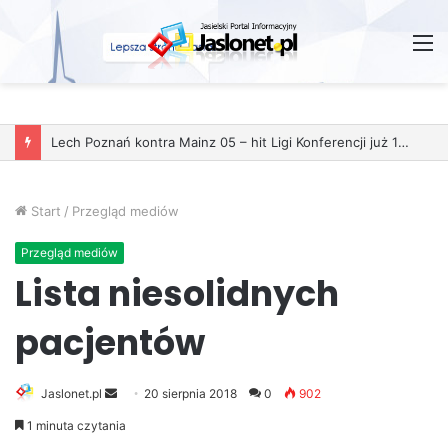
M
Lech Poznań kontra Mainz 05 – hit Ligi Konferencji już 11 grudnia
Start
/
Przegląd mediów
Przegląd mediów
Lista niesolidnych
pacjentów
Jaslonet.pl
S
20 sierpnia 2018
0
902
e
1 minuta czytania
n