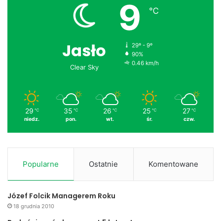
9
℃
Jasło
29º - 9º
90%
0.46 km/h
Clear Sky
29
35
26
25
27
℃
℃
℃
℃
℃
niedz.
pon.
wt.
śr.
czw.
Popularne
Ostatnie
Komentowane
Józef Folcik Managerem Roku
18 grudnia 2010