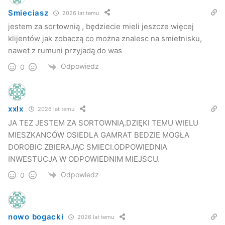
Smieciasz
2026 lat temu
jestem za sortownią , będziecie mieli jeszcze więcej
klijentów jak zobaczą co można znalesc na smietnisku,
nawet z rumuni przyjadą do was
Odpowiedz
0
xxlx
2026 lat temu
JA TEZ JESTEM ZA SORTOWNIĄ.DZIĘKI TEMU WIELU
MIESZKANCÓW OSIEDLA GAMRAT BEDZIE MOGŁA
DOROBIC ZBIERAJĄC SMIECI.ODPOWIEDNIA
INWESTUCJA W ODPOWIEDNIM MIEJSCU.
Odpowiedz
0
nowo bogacki
2026 lat temu