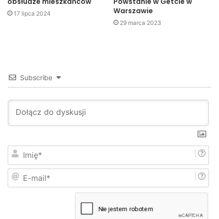
obsłudze mieszkańców
Powstanie w Getcie w
Jasło
Klienci
pieniądze
Warszawie
17 lipca 2024
29 marca 2023
Sortownia
własciciel
Subscribe
I
m
i
E
ę
-
*
m
a
i
l
*