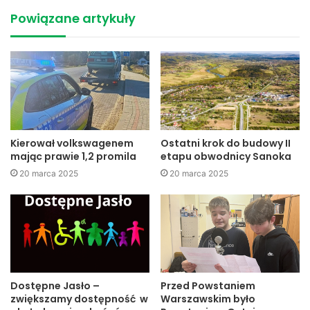
terenie Gamratu odbyło się spotkanie przedsiębiorców z
Powiązane artykuły
Andrzejem Czerneckim, burmistrzem Jasła i inwestorami –
właścicielami firmy EKOMAX.
Stracimy klientów
Przedsiębiorcy obawiają się uciążliwości związanych z
funkcjonowaniem sortowni, a przede wszystkim tego, że
Kierował volkswagenem
Ostatni krok do budowy II
stracą klientów. Na tym terenie działa blisko 20 firm, które
mając prawie 1,2 promila
etapu obwodnicy Sanoka
zatrudniają około 800 osób.
20 marca 2025
20 marca 2025
Szczegóły w nr 4 „Nowego Podkarpacia” z 25 stycznia
2012
Marzena Miśkiewicz
Nowe Podkarpacie
Dostępne Jasło –
Przed Powstaniem
zwiększamy dostępność w
Warszawskim było