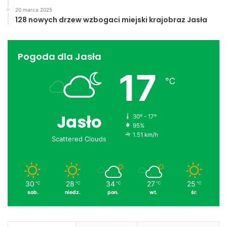
20 marca 2025
128 nowych drzew wzbogaci miejski krajobraz Jasła
Pogoda dla Jasła
17
℃
Jasło
30º - 17º
95%
1.51 km/h
Scattered Clouds
30
28
34
27
25
℃
℃
℃
℃
℃
sob.
niedz.
pon.
wt.
śr.