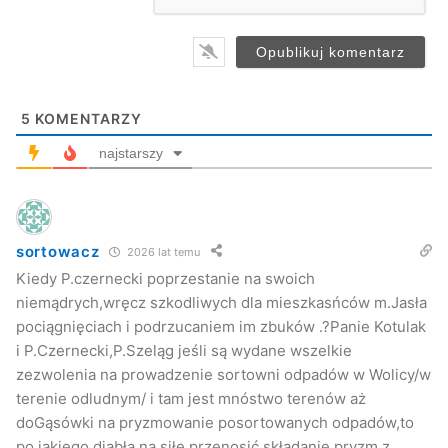
5
KOMENTARZY
najstarszy
sortowacz
2026 lat temu
Kiedy P.czernecki poprzestanie na swoich
niemądrych,wręcz szkodliwych dla mieszkasńców m.Jasła
pociągnięciach i podrzucaniem im zbuków .?Panie Kotulak
i P.Czernecki,P.Szeląg jeśli są wydane wszelkie
zezwolenia na prowadzenie sortowni odpadów w Wolicy/w
terenie odludnym/ i tam jest mnóstwo terenów aż
doGąsówki na pryzmowanie posortowanych odpadów,to
po jakiego diabła na siłę przenosić składanie pryzm z