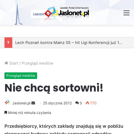
M
Lech Poznań kontra Mainz 05 – hit Ligi Konferencji już 11 grudnia
Start
/
Przegląd mediów
Przegląd mediów
Nie chcą sortowni!
Jaslonet.pl
S
25 stycznia 2012
5
770
e
Mniej niż minuta czytania
n
d
Przedsiębiorcy, których zakłady znajdują się w pobliżu
a
planowanej budowy zakładu segregacji odpadów,