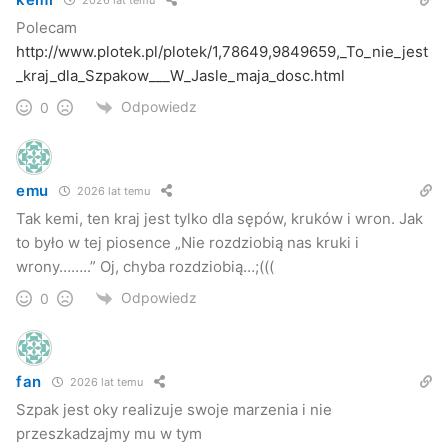
2026 lat temu
Polecam
http://www.plotek.pl/plotek/1,78649,9849659,_To_nie_jest
_kraj_dla_Szpakow___W_Jasle_maja_dosc.html
Odpowiedz
0
emu
2026 lat temu
Tak kemi, ten kraj jest tylko dla sępów, kruków i wron. Jak
to było w tej piosence „Nie rozdziobią nas kruki i
wrony……..” Oj, chyba rozdziobią…;(((
Odpowiedz
0
fan
2026 lat temu
Szpak jest oky realizuje swoje marzenia i nie
przeszkadzajmy mu w tym