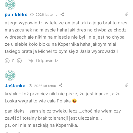
Jasło
Miasto Jasło
Michał szpak
pan kleks
powiat jasło
Szpak
wolny
2026 lat temu
a jego wypowiedzi w tele ze on jest taki a jego brat to dres
ma szacunek na miescie haha jaki dres no chyba ze chodzi
w dresach ale nikim na miescie nie był i nie jest no chyba
ze u siebie koło bloku na Kopernika haha jakbym miał
takiego brata ja Michel to bym się z Jasła wyprowadził
Odpowiedz
0
Jaślanka
2026 lat temu
krytyk – toż przecież nikt nie pisze, że jest inaczej, a że
Loska wygrał to wie cała Polska
pan kleks – sam się człowieku lecz….choć nie wiem czy
zawiść i totalny brak tolerancji jest uleczalne…
ps. oni nie mieszkają na Kopernika.