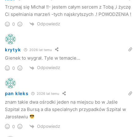
bardzo miło.
– Po każdym odcinku analizowałem wszystko,
Trzymaj się Michał !!- jestem całym sercem z Tobą ,i życzę
co podczas mojego występu działo się na scenie.
Ci spełniania marzeń -tych najskrytszych .! POWODZENIA !
Najtrudniejszy był dla mnie przedostatni odcinek i
Odpowiedz
0
wykonanie piosenki Niemena „Wspomnienie
” – wspomina.
Zdaniem Michała po programie X-Factor coraz więcej osób
otwiera się na świat.
– Dostaję od ludzi mnóstwo
krytyk
2026 lat temu
wiadomości, w których dziękują mi, że pokazałem, iż w
Gienek to wygrał. Tyle w temacie…
Polsce można być odważną osobą i pokazać jakim jest się
Odpowiedz
0
naprawdę. A ja jestem chłopakiem, który lubi śpiewać i
bawić się własnym wizerunkiem
– przyznaje.
pan kleks
2026 lat temu
(…)
znam takie dwa ośrodki jeden na miejscu bo w Jaśle
Szpital za Bursą a dla specialnych przypadków Szpital w
/wz-s/
Jarosławiu
Szczegóły w numerze – strona 9.
Odpowiedz
0