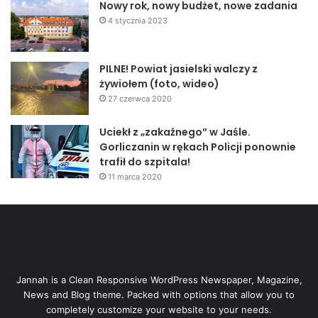
Nowy rok, nowy budżet, nowe zadania
4 stycznia 2023
PILNE! Powiat jasielski walczy z
żywiołem (foto, wideo)
27 czerwca 2020
Uciekł z „zakaźnego” w Jaśle.
Gorliczanin w rękach Policji ponownie
trafił do szpitala!
11 marca 2020
Jannah is a Clean Responsive WordPress Newspaper, Magazine,
News and Blog theme. Packed with options that allow you to
completely customize your website to your needs.