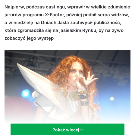
d
Najpierw, podczas castingu, wprawił w wielkie zdumienie
a
jurorów programu X-Factor, później podbił serca widzów,
n
a w niedzielę na Dniach Jasła zachwycił publiczność,
e
która zgromadziła się na jasielskim Rynku, by na żywo
m
zobaczyć jego występ
a
i
l
Pokaż więcej