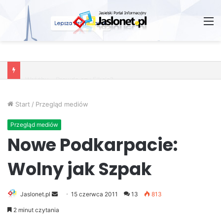
M
Wróżby – Prawda czy Fikcja?
Start
/
Przegląd mediów
Przegląd mediów
Nowe Podkarpacie:
Wolny jak Szpak
Jaslonet.pl
S
15 czerwca 2011
13
813
e
2 minut czytania
n