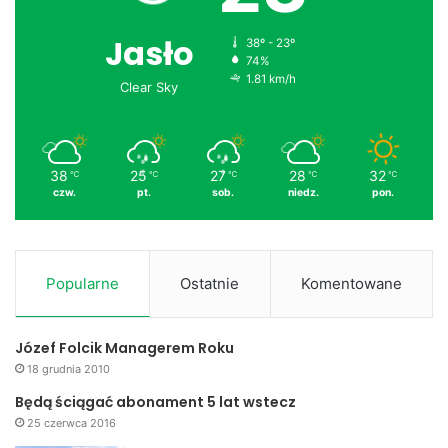
Jasło
38º - 23º
74%
1.81 km/h
Clear Sky
38
25
27
28
32
℃
℃
℃
℃
℃
czw.
pt.
sob.
niedz.
pon.
Popularne
Ostatnie
Komentowane
Józef Folcik Managerem Roku
18 grudnia 2010
Będą ściągać abonament 5 lat wstecz
25 czerwca 2016