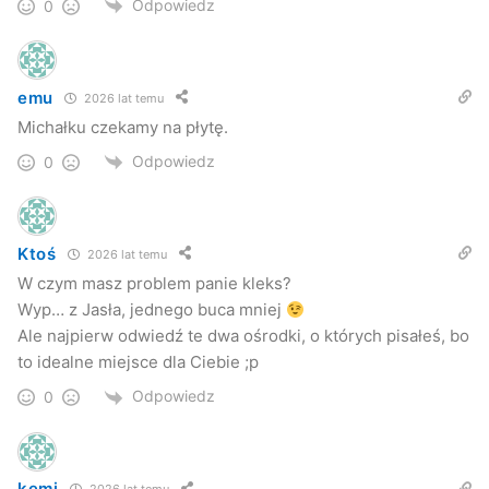
Odpowiedz
0
emu
2026 lat temu
Michałku czekamy na płytę.
Odpowiedz
0
Ktoś
2026 lat temu
W czym masz problem panie kleks?
Wyp… z Jasła, jednego buca mniej
Ale najpierw odwiedź te dwa ośrodki, o których pisałeś, bo
to idealne miejsce dla Ciebie ;p
Odpowiedz
0
kemi