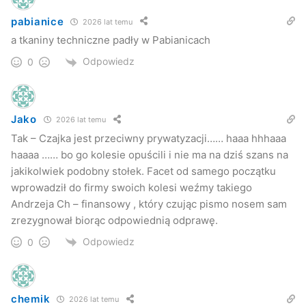
pabianice
2026 lat temu
a tkaniny techniczne padły w Pabianicach
Odpowiedz
0
Jako
2026 lat temu
Tak – Czajka jest przeciwny prywatyzacji…… haaa hhhaaa
haaaa …… bo go kolesie opuścili i nie ma na dziś szans na
jakikolwiek podobny stołek. Facet od samego początku
wprowadził do firmy swoich kolesi weźmy takiego
Andrzeja Ch – finansowy , który czując pismo nosem sam
zrezygnował biorąc odpowiednią odprawę.
Odpowiedz
0
chemik
2026 lat temu