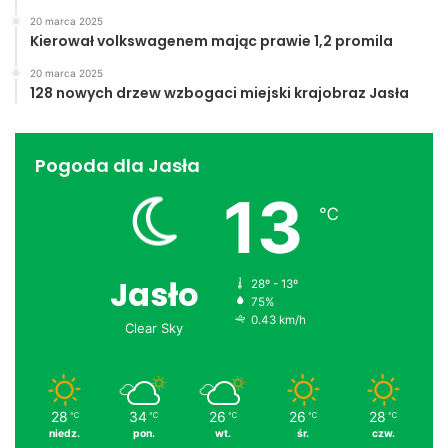
20 marca 2025
Kierował volkswagenem mając prawie 1,2 promila
20 marca 2025
128 nowych drzew wzbogaci miejski krajobraz Jasła
Pogoda dla Jasła
13
℃
Jasło
28º - 13º
75%
0.43 km/h
Clear Sky
28
34
26
26
28
℃
℃
℃
℃
℃
niedz.
pon.
wt.
śr.
czw.