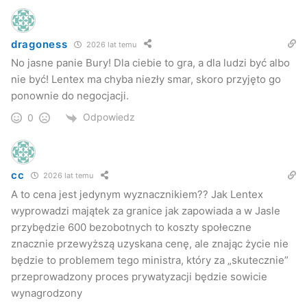
uwagę. Dzisiaj w grze są dwie firmy i między tymi dwoma
firmami minister skarbu konsekwentnie chce dokonać
wyboru inwestora strategicznego dla firmy Gamrat. Zależy
dragoness
2026 lat temu
nam też na dyskusji nad pakietem społecznym dla załogi.
No jasne panie Bury! Dla ciebie to gra, a dla ludzi być albo
nie być! Lentex ma chyba niezły smar, skoro przyjęto go
(…)
ponownie do negocjacji.
Szczegóły w numerze – strona 8.
Odpowiedz
0
Nowe Podkarpacie
cc
2026 lat temu
gamrat
prywatyzacja
A to cena jest jedynym wyznacznikiem?? Jak Lentex
wyprowadzi majątek za granice jak zapowiada a w Jasle
przybędzie 600 bezobotnych to koszty społeczne
znacznie przewyższą uzyskana cenę, ale znając życie nie
będzie to problemem tego ministra, który za „skutecznie”
przeprowadzony proces prywatyzacji będzie sowicie
wynagrodzony