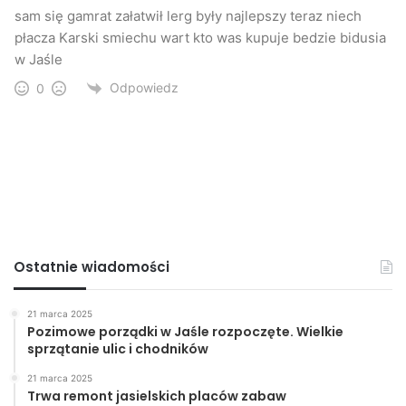
sam się gamrat załatwił lerg były najlepszy teraz niech
płacza Karski smiechu wart kto was kupuje bedzie bidusia
w Jaśle
Odpowiedz
0
Ostatnie wiadomości
21 marca 2025
Pozimowe porządki w Jaśle rozpoczęte. Wielkie
sprzątanie ulic i chodników
21 marca 2025
Trwa remont jasielskich placów zabaw