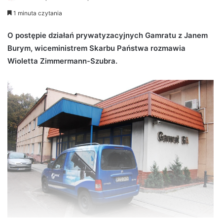
e
1 minuta czytania
n
d
O postępie działań prywatyzacyjnych Gamratu z Janem
a
Burym, wiceministrem Skarbu Państwa rozmawia
n
Wioletta Zimmermann-Szubra.
e
m
a
i
l