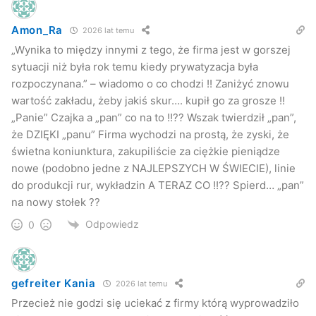
Amon_Ra
2026 lat temu
„Wynika to między innymi z tego, że firma jest w gorszej
sytuacji niż była rok temu kiedy prywatyzacja była
rozpoczynana.” – wiadomo o co chodzi !! Zaniżyć znowu
wartość zakładu, żeby jakiś skur…. kupił go za grosze !!
„Panie” Czajka a „pan” co na to !!?? Wszak twierdził „pan”,
że DZIĘKI „panu” Firma wychodzi na prostą, że zyski, że
świetna koniunktura, zakupiliście za ciężkie pieniądze
nowe (podobno jedne z NAJLEPSZYCH W ŚWIECIE), linie
do produkcji rur, wykładzin A TERAZ CO !!?? Spierd… „pan”
na nowy stołek ??
Odpowiedz
0
gefreiter Kania
2026 lat temu
Przecież nie godzi się uciekać z firmy którą wyprowadziło