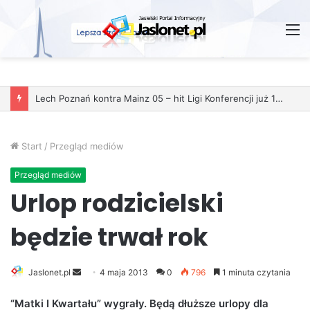
M
Start
/
Przegląd mediów
Przegląd mediów
Urlop rodzicielski
będzie trwał rok
Jaslonet.pl
S
4 maja 2013
0
796
1 minuta czytania
e
“Matki I Kwartału” wygrały. Będą dłuższe urlopy dla
n