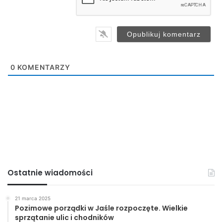
l
*
Anna Moraniec
Super Nowości
0
KOMENTARZY
Jasło
pieniądze
Rodzice
urlop
Ostatnie wiadomości
21 marca 2025
Pozimowe porządki w Jaśle rozpoczęte. Wielkie
sprzątanie ulic i chodników