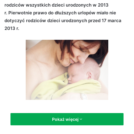
rodziców wszystkich dzieci urodzonych w 2013
d
r. Pierwotnie prawo do dłuższych urlopów miało nie
a
n
dotyczyć rodziców dzieci urodzonych przed 17 marca
e
2013 r.
m
a
i
l
Urlop rodzicielski będzie trwał rok
Pokaż więcej
Matki i ojcowie dzieci urodzonych w tym okresie czuli się