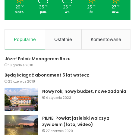
29
35
26
25
27
℃
℃
℃
℃
℃
niedz.
pon.
wt.
śr.
czw.
Popularne
Ostatnie
Komentowane
Józef Folcik Managerem Roku
18 grudnia 2010
Będą ściągać abonament 5 lat wstecz
25 czerwca 2016
Nowy rok, nowy budżet, nowe zadania
4 stycznia 2023
PILNE! Powiat jasielski walczy z
żywiołem (foto, wideo)
27 czerwca 2020