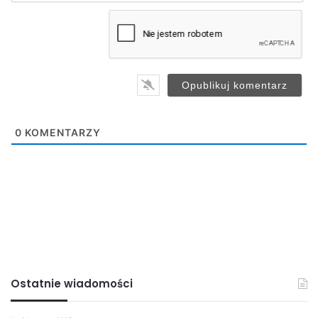
m
a
i
l
*
0
KOMENTARZY
Ostatnie wiadomości