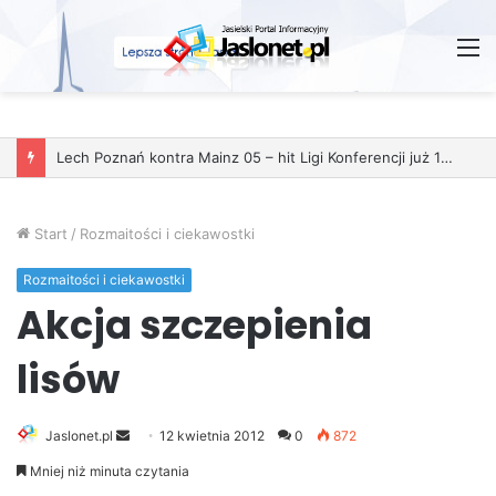
M
Start
/
Rozmaitości i ciekawostki
Rozmaitości i ciekawostki
Akcja szczepienia
lisów
Jaslonet.pl
S
12 kwietnia 2012
0
872
e
Mniej niż minuta czytania
n