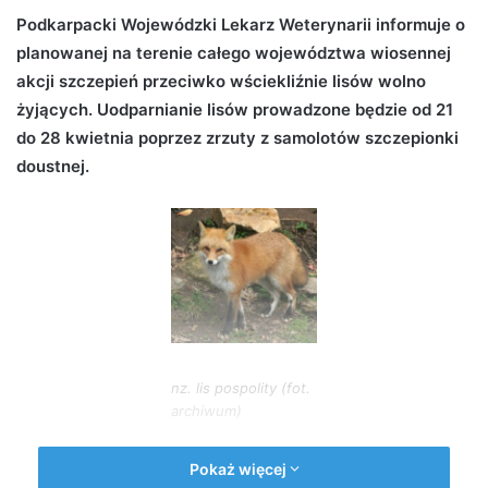
d
Podkarpacki Wojewódzki Lekarz Weterynarii informuje o
a
planowanej na terenie całego województwa wiosennej
n
akcji szczepień przeciwko wściekliźnie lisów wolno
e
żyjących. Uodparnianie lisów prowadzone będzie od 21
m
do 28 kwietnia poprzez zrzuty z samolotów szczepionki
a
doustnej.
i
l
nz. lis pospolity (fot.
archiwum)
Szczepionka zatopiona jest w przynęcie w postaci
Pokaż więcej