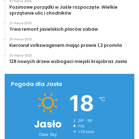
21 marca 2025
Pozimowe porządki w Jaśle rozpoczęte. Wielkie
sprzątanie ulic i chodników
21 marca 2025
Trwa remont jasielskich placów zabaw
20 marca 2025
Kierował volkswagenem mając prawie 1,2 promila
20 marca 2025
128 nowych drzew wzbogaci miejski krajobraz Jasła
Pogoda dla Jasła
18
℃
Jasło
29º - 18º
71%
1.76 km/h
Clear Sky