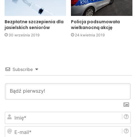
województwo
Wścieklizna
zwierzęta
Bezpłatne szczepienia dla
Policja podsumowała
jasielskich seniorów
wielkanocną akcję
30 września 2019
24 kwietnia 2019
Subscribe
I
m
i
E
ę
-
*