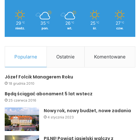
29
35
26
25
27
℃
℃
℃
℃
℃
niedz.
pon.
wt.
śr.
czw.
Popularne
Ostatnie
Komentowane
Józef Folcik Managerem Roku
18 grudnia 2010
Będą ściągać abonament 5 lat wstecz
25 czerwca 2016
Nowy rok, nowy budżet, nowe zadania
4 stycznia 2023
PILNE! Powiat jasielski walczy z