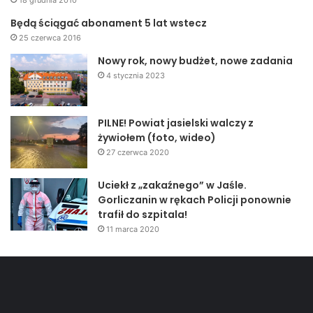
18 grudnia 2010
Będą ściągać abonament 5 lat wstecz
25 czerwca 2016
Nowy rok, nowy budżet, nowe zadania
4 stycznia 2023
PILNE! Powiat jasielski walczy z
żywiołem (foto, wideo)
27 czerwca 2020
Uciekł z „zakaźnego” w Jaśle.
Gorliczanin w rękach Policji ponownie
trafił do szpitala!
11 marca 2020