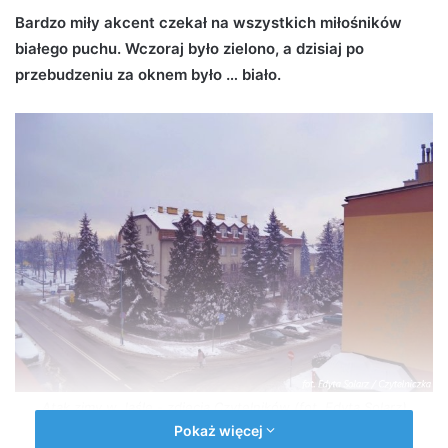
d
Bardzo miły akcent czekał na wszystkich miłośników
a
białego puchu. Wczoraj było zielono, a dzisiaj po
n
przebudzeniu za oknem było … biało.
e
m
a
i
l
Atak zimy w Jaśle - zdjęcia Czytelników (fot. Edyta Solarz)
Pokaż więcej