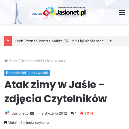
M
Lech Poznań kontra Mainz 05 – hit Ligi Konferencji już 11 grudnia
Start
/
Rozmaitości i ciekawostki
Rozmaitości i ciekawostki
Atak zimy w Jaśle –
zdjęcia Czytelników
Jaslonet.pl
S
8 stycznia 2012
1
1 014
e
Mniej niż minuta czytania
n