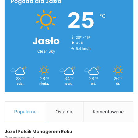
Pogoda dla Jasła
25
℃
Jasło
28º - 16º
42%
5.4 km/h
Clear Sky
28
28
34
28
26
℃
℃
℃
℃
℃
sob.
niedz.
pon.
wt.
śr.
Popularne
Ostatnie
Komentowane
Józef Folcik Managerem Roku