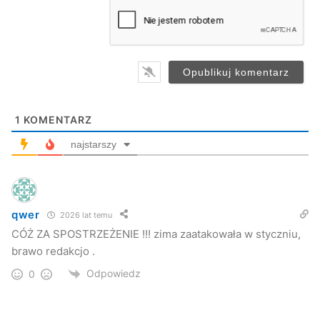
a
i
l
*
1
KOMENTARZ
najstarszy
qwer
2026 lat temu
CÓŻ ZA SPOSTRZEŻENIE !!! zima zaatakowała w styczniu,
brawo redakcjo .
Odpowiedz
0