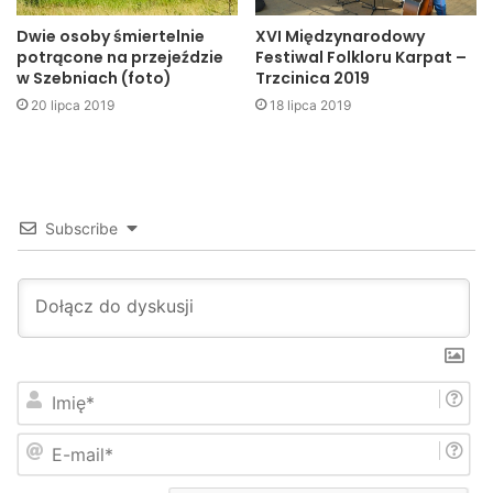
Dwie osoby śmiertelnie
XVI Międzynarodowy
potrącone na przejeździe
Festiwal Folkloru Karpat –
w Szebniach (foto)
Trzcinica 2019
20 lipca 2019
18 lipca 2019
Subscribe
I
m
i
E
ę
-
*
m