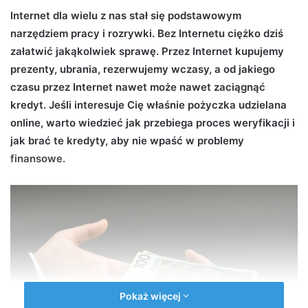
d
Internet dla wielu z nas stał się podstawowym
a
narzędziem pracy i rozrywki. Bez Internetu ciężko dziś
n
załatwić jakąkolwiek sprawę. Przez Internet kupujemy
e
prezenty, ubrania, rezerwujemy wczasy, a od jakiego
m
czasu przez Internet nawet może nawet zaciągnąć
a
kredyt. Jeśli interesuje Cię właśnie pożyczka udzielana
i
online, warto wiedzieć jak przebiega proces weryfikacji i
l
jak brać te kredyty, aby nie wpaść w problemy
finansowe.
Pokaż więcej