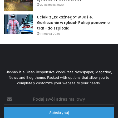
niechcianych opłat dodatkowych, które mogą nie być małe.
27 czerwca 2020
SS
Uciekł z „zakaźnego” w Jaśle.
Gorliczanin w rękach Policji ponownie
trafił do szpitala!
chwilówka
pieniądze
pożyczka
11 marca 2020
Jannah is a Clean Responsive WordPress Newspaper, Magazine,
News and Blog theme. Packed with options that allow you to
completely customize your website to your needs.
Podaj
swój
adres
mailowy