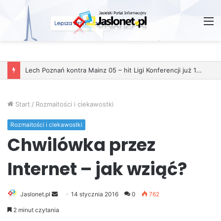
M
Start
/
Rozmaitości i ciekawostki
Rozmaitości i ciekawostki
Chwilówka przez
Internet – jak wziąć?
Jaslonet.pl
S
14 stycznia 2016
0
762
e
2 minut czytania
n