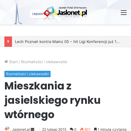
M
Start
/
Rozmaitości i ciekawostki
Rozmaitości i ciekawostki
Mieszkania z
jasielskiego rynku
wtórnego
Jaslonet.pl
S
22 lutego 2015
0
801
1 minuta czytania