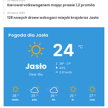
20 marca 2025
Kierował volkswagenem mając prawie 1,2 promila
20 marca 2025
128 nowych drzew wzbogaci miejski krajobraz Jasła
Pogoda dla Jasła
24
℃
Jasło
28º - 21º
44%
3.01 km/h
Clear Sky
28
35
26
25
27
℃
℃
℃
℃
℃
niedz.
pon.
wt.
śr.
czw.