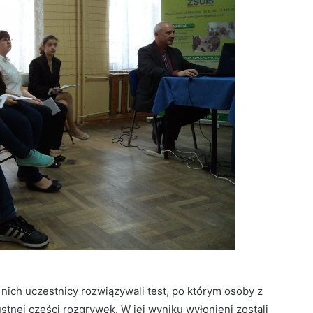
ich uczestnicy rozwiązywali test, po którym osoby z
ustnej części rozgrywek. W jej wyniku wyłonieni zostali