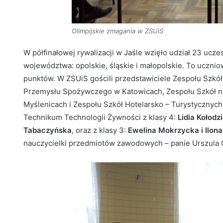
Olimpijskie zmagania w ZSUiS
W półfinałowej rywalizacji w Jaśle wzięło udział 23 ucz
województwa: opolskie, śląskie i małopolskie. To ucznio
punktów. W ZSUiS gościli przedstawiciele Zespołu Szk
Przemysłu Spożywczego w Katowicach, Zespołu Szkół nr
Myślenicach i Zespołu Szkół Hotelarsko – Turystyczny
Technikum Technologii Żywności z klasy 4:
Lidia Kołodz
Tabaczyńska
, oraz z klasy 3:
Ewelina Mokrzycka i Ilona
nauczycielki przedmiotów zawodowych – panie Urszula Oc