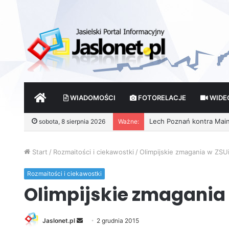
START
WIADOMOŚCI
FOTORELACJE
WIDE
Wróżby – Prawda czy Fik
sobota, 8 sierpnia 2026
Ważne:
Start
/
Rozmaitości i ciekawostki
/
Olimpijskie zmagania w ZSU
Rozmaitości i ciekawostki
Olimpijskie zmagania
Jaslonet.pl
S
2 grudnia 2015