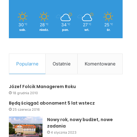
30
28
34
27
25
℃
℃
℃
℃
℃
sob.
niedz.
pon.
wt.
śr.
Popularne
Ostatnie
Komentowane
Józef Folcik Managerem Roku
18 grudnia 2010
Będą ściągać abonament 5 lat wstecz
25 czerwca 2016
Nowy rok, nowy budżet, nowe
zadania
4 stycznia 2023