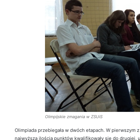
Olimpijskie zmagania w ZSUiS
Olimpiada przebiegała w dwóch etapach. W pierwszym z n
najwyższą ilością punktów kwalifikowały się do drugiej, 