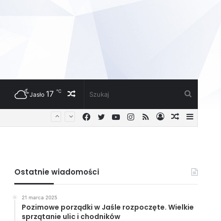
℃
17
Losowy
Szukaj
Jasło
Facebook
Twitter
YouTube
Instagram
RSS
Zaloguj
Losowy
Sideba
artykuł
artykuł
Ostatnie wiadomości
21 marca 2025
Pozimowe porządki w Jaśle rozpoczęte. Wielkie
sprzątanie ulic i chodników