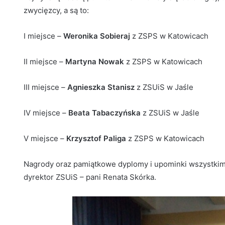
zwycięzcy, a są to:
I miejsce –
Weronika Sobieraj
z ZSPS w Katowicach
II miejsce –
Martyna Nowak
z ZSPS w Katowicach
III miejsce –
Agnieszka Stanisz
z ZSUiS w Jaśle
IV miejsce –
Beata Tabaczyńska
z ZSUiS w Jaśle
V miejsce –
Krzysztof Paliga
z ZSPS w Katowicach
Nagrody oraz pamiątkowe dyplomy i upominki wszystkim 
dyrektor ZSUiS – pani Renata Skórka.