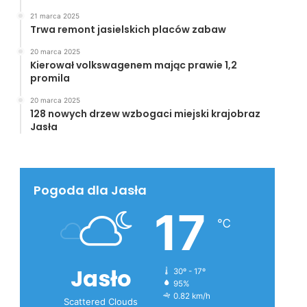
21 marca 2025
Trwa remont jasielskich placów zabaw
20 marca 2025
Kierował volkswagenem mając prawie 1,2
promila
20 marca 2025
128 nowych drzew wzbogaci miejski krajobraz
Jasła
Pogoda dla Jasła
17
℃
Jasło
30º - 17º
95%
0.82 km/h
Scattered Clouds