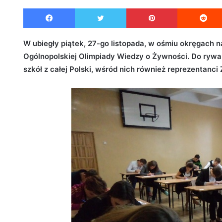
e
Facebook
Twitter
Pinterest
n
d
a
W ubiegły piątek, 27-go listopada, w ośmiu okręgach n
n
Ogólnopolskiej Olimpiady Wiedzy o Żywności. Do rywal
e
szkół z całej Polski, wśród nich również reprezentanci
m
a
i
l