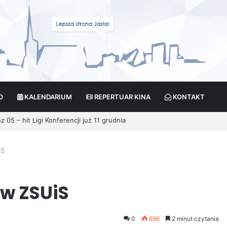
O
KALENDARIUM
REPERTUAR KINA
KONTAKT
cja?
iS
 w ZSUiS
0
696
2 minut czytania