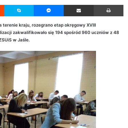
Reddit
Skype
Messenger
Udostępnij przez Email
Drukuj
a terenie kraju, rozegrano etap okręgowy XVIII
izacji zakwalifikowało się 194 spośród 960 uczniów z 48
 ZSUiS w Jaśle.