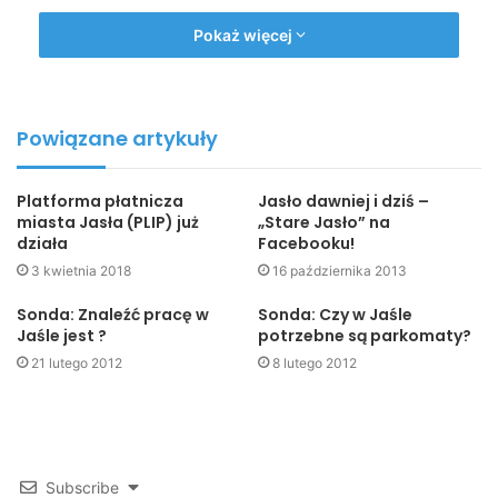
z redakcji.
Pokaż więcej
Teraz śmiało możemy stwierdzić, że „lubią nas” już nie
tylko osoby z Jasła, ale i również z zagranicy.
Powiązane artykuły
Zobacz koniecznie! Jaslonet.pl na Facebook’u!
Platforma płatnicza
Jasło dawniej i dziś –
Redakcja Jaslonet.pl
miasta Jasła (PLIP) już
„Stare Jasło” na
działa
Facebooku!
3 kwietnia 2018
16 października 2013
facebook
fejs
Jaslonet
portal
Sonda: Znaleźć pracę w
Sonda: Czy w Jaśle
Jaśle jest ?
potrzebne są parkomaty?
portale
Redakcja
21 lutego 2012
8 lutego 2012
Subscribe