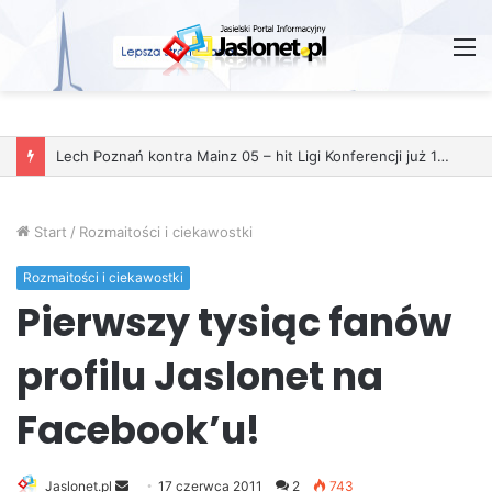
M
Start
/
Rozmaitości i ciekawostki
Rozmaitości i ciekawostki
Pierwszy tysiąc fanów
profilu Jaslonet na
Facebook’u!
Jaslonet.pl
S
17 czerwca 2011
2
743