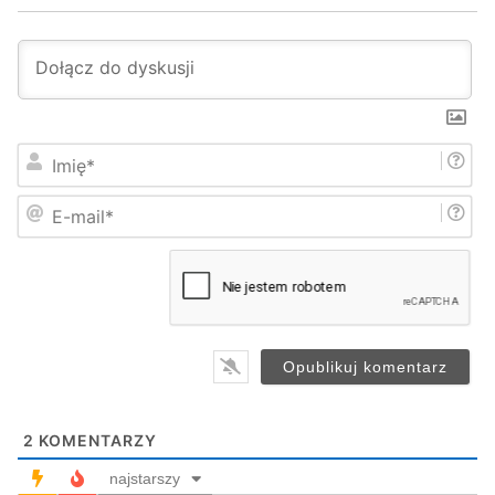
I
m
i
E
ę
-
*
m
a
i
l
*
2
KOMENTARZY
najstarszy