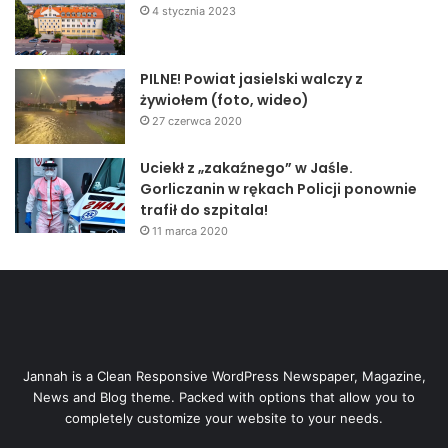
4 stycznia 2023
PILNE! Powiat jasielski walczy z
żywiołem (foto, wideo)
27 czerwca 2020
Uciekł z „zakaźnego” w Jaśle.
Gorliczanin w rękach Policji ponownie
trafił do szpitala!
11 marca 2020
Jannah is a Clean Responsive WordPress Newspaper, Magazine,
News and Blog theme. Packed with options that allow you to
completely customize your website to your needs.