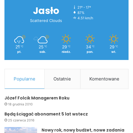
Jasło
21º - 17º
87%
4.51 km/h
Scattered Clouds
21
25
29
34
29
℃
℃
℃
℃
℃
pt.
sob.
niedz.
pon.
wt.
Popularne
Ostatnie
Komentowane
Józef Folcik Managerem Roku
18 grudnia 2010
Będą ściągać abonament 5 lat wstecz
25 czerwca 2016
Nowy rok, nowy budżet, nowe zadania