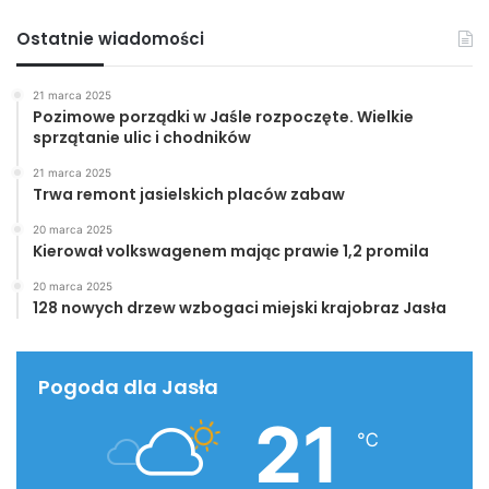
Ostatnie wiadomości
21 marca 2025
Pozimowe porządki w Jaśle rozpoczęte. Wielkie
sprzątanie ulic i chodników
21 marca 2025
Trwa remont jasielskich placów zabaw
20 marca 2025
Kierował volkswagenem mając prawie 1,2 promila
20 marca 2025
128 nowych drzew wzbogaci miejski krajobraz Jasła
Pogoda dla Jasła
21
℃