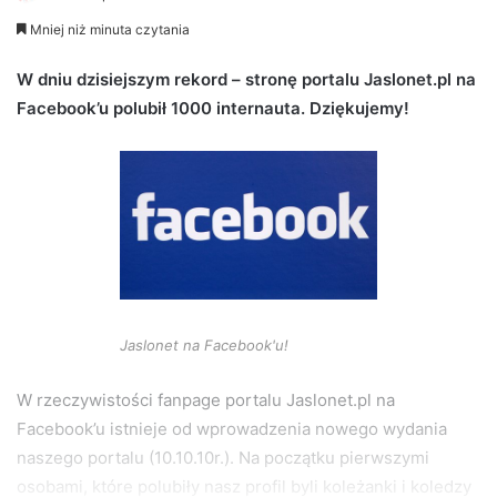
e
Mniej niż minuta czytania
n
d
W dniu dzisiejszym rekord – stronę portalu Jaslonet.pl na
a
Facebook’u polubił 1000 internauta. Dziękujemy!
n
e
m
a
i
l
Jaslonet na Facebook'u!
W rzeczywistości fanpage portalu Jaslonet.pl na
Facebook’u istnieje od wprowadzenia nowego wydania
naszego portalu (10.10.10r.). Na początku pierwszymi
osobami, które polubiły nasz profil byli koleżanki i koledzy