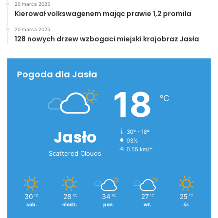
20 marca 2025
Kierował volkswagenem mając prawie 1,2 promila
20 marca 2025
128 nowych drzew wzbogaci miejski krajobraz Jasła
Pogoda dla Jasła
18
℃
Jasło
30º - 18º
93%
0.55 km/h
Scattered Clouds
30
28
34
27
25
℃
℃
℃
℃
℃
sob.
niedz.
pon.
wt.
śr.