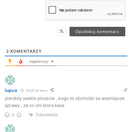
a
i
l
*
2
KOMENTARZY
najstarszy
lupus
2026 lat temu
pierdoly saskie piszecie , kogo to obchodzi sa wazniejsze
sprawy , za co oni biora kase
Odpowiedz
0