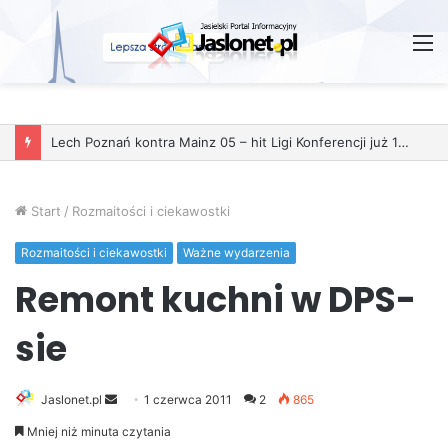
M
Start
/
Rozmaitości i ciekawostki
Rozmaitości i ciekawostki
Ważne wydarzenia
Remont kuchni w DPS-
sie
Jaslonet.pl
S
1 czerwca 2011
2
865
e
Mniej niż minuta czytania
n