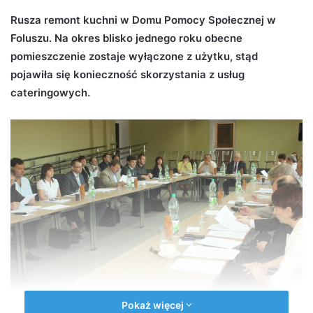
d
Rusza remont kuchni w Domu Pomocy Społecznej w
a
Foluszu. Na okres blisko jednego roku obecne
n
pomieszczenie zostaje wyłączone z użytku, stąd
e
pojawiła się konieczność skorzystania z usług
m
cateringowych.
a
i
l
Pokaż więcej