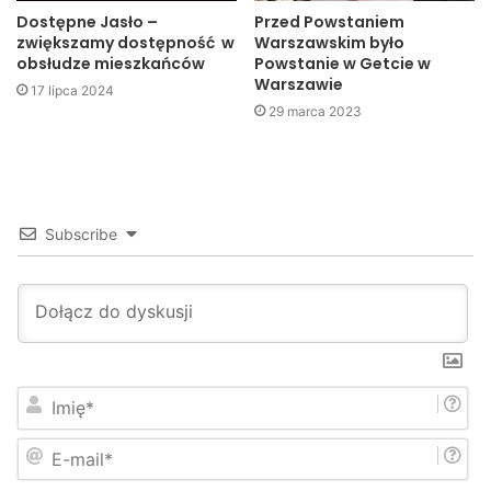
Dostępne Jasło –
Przed Powstaniem
Catering
dom
dps
folusz
zwiększamy dostępność w
Warszawskim było
obsłudze mieszkańców
Powstanie w Getcie w
Jasło
Kuchnia
pomoc
Warszawie
17 lipca 2024
29 marca 2023
społeczna
Subscribe
I
m
i
E
ę
-
*
m