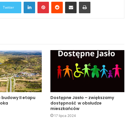
LinkedIn
Pinterest
Reddit
Udostępnij przez Email
Drukuj
Twitter
o budowy II etapu
Dostępne Jasło – zwiększamy
noka
dostępność w obsłudze
mieszkańców
17 lipca 2024