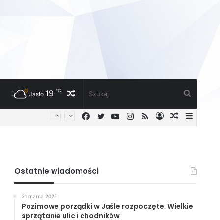
℃
19
Losowy
Szukaj
Jasło
Facebook
Twitter
YouTube
Instagram
RSS
Zaloguj
Losowy
Sideba
artykuł
artykuł
Ostatnie wiadomości
21 marca 2025
Pozimowe porządki w Jaśle rozpoczęte. Wielkie
sprzątanie ulic i chodników