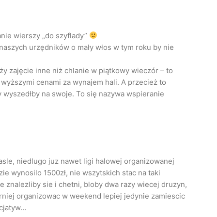
sanie wierszy „do szyflady”
naszych urzędników o mały włos w tym roku by nie
ży zajęcie inne niż chlanie w piątkowy wieczór – to
z wyższymi cenami za wynajem hali. A przecież to
ądy wyszedłby na swoje. To się nazywa wspieranie
asle, niedlugo juz nawet ligi halowej organizowanej
e wynosilo 1500zł, nie wszytskich stac na taki
znalezliby sie i chetni, bloby dwa razy wiecej druzyn,
turniej organizowac w weekend lepiej jedynie zamiescic
icjatyw…