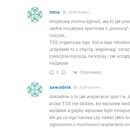
mma
2026 lat temu
Inicjatywę można zgłosić, ale to jak pi
Jedna inicjatywa sportowa z „pomocą” 
ruszyła…
TSS organizuje lige, która daje młodzie
urzędaski to z chęcią „wspierają” cora
cykliczna impreza, na której i tak urz
inicjatyw!
Odpowiedz
0
zawodnik
2026 lat temu
dokladnie o to jak wspieracie sport w J
przez TSS nie bedzie, bo wpisowe bedzi
wydatek a gdyby wpisowe bylo mniejsze 
ale po co liga halowa czy nawet jakis 
ogloszenie o mozliwosci wspierania in