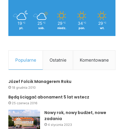
19
25
29
34
29
℃
℃
℃
℃
℃
pt.
sob.
niedz.
pon.
wt.
Popularne
Ostatnie
Komentowane
Józef Folcik Managerem Roku
18 grudnia 2010
Będą ściągać abonament 5 lat wstecz
25 czerwca 2016
Nowy rok, nowy budżet, nowe
zadania
4 stycznia 2023