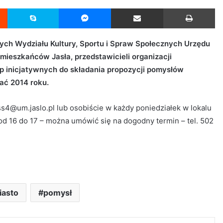
Reddit
Skype
Messenger
Udostępnij przez Email
Drukuj
nych Wydziału Kultury, Sportu i Spraw Społecznych Urzędu
mieszkańców Jasła, przedstawicieli organizacji
p inicjatywnych do składania propozycji pomysłów
wać 2014 roku.
s4@um.jaslo.pl lub osobiście w każdy poniedziałek w lokalu
 od 16 do 17 – można umówić się na dogodny termin – tel. 502
iasto
pomysł