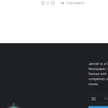
Odpowiedz
0
Jannah is a 
Newspaper, 
Packed with 
completely c
needs.
Podaj
swój
2
adres