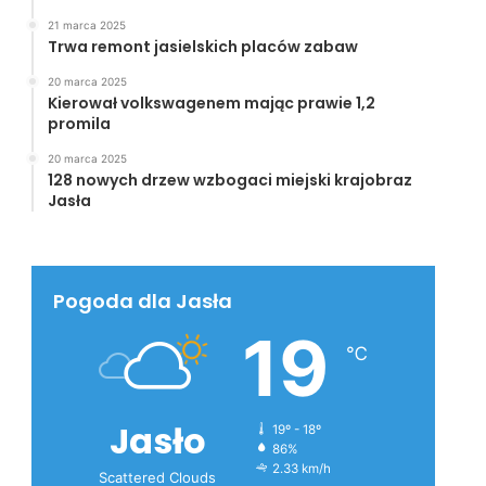
21 marca 2025
Trwa remont jasielskich placów zabaw
20 marca 2025
Kierował volkswagenem mając prawie 1,2
promila
20 marca 2025
128 nowych drzew wzbogaci miejski krajobraz
Jasła
Pogoda dla Jasła
19
℃
Jasło
19º - 18º
86%
2.33 km/h
Scattered Clouds