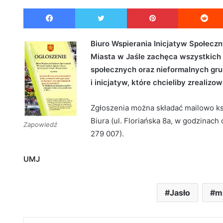
e
Facebook
Twitter
Pinterest
n
d
a
Biuro Wspierania Inicjatyw Społecz
n
Miasta w Jaśle zachęca wszystkich 
e
społecznych oraz nieformalnych gru
m
i inicjatyw, które chcieliby zrealizo
a
i
Zgłoszenia można składać mailowo ks
l
Biura (ul. Floriańska 8a, w godzinach
Zapowiedź
279 007).
UMJ
Jasło
m