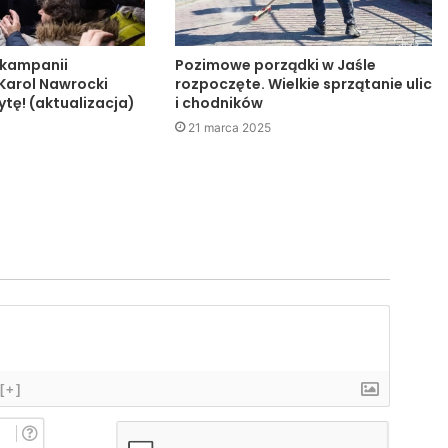
 kampanii
Pozimowe porządki w Jaśle
 Karol Nawrocki
rozpoczęte. Wielkie sprzątanie ulic
tę! (aktualizacja)
i chodników
21 marca 2025
[+]
I
m