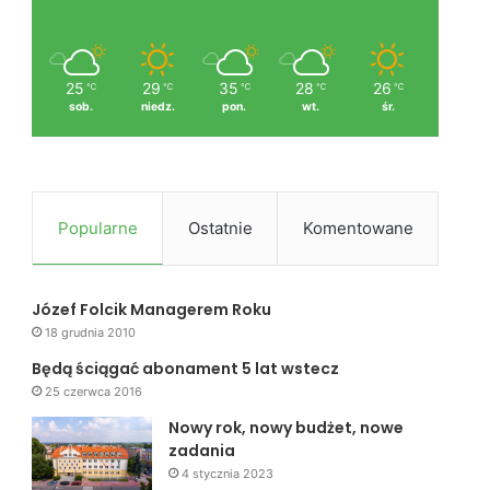
25
29
35
28
26
℃
℃
℃
℃
℃
sob.
niedz.
pon.
wt.
śr.
Popularne
Ostatnie
Komentowane
Józef Folcik Managerem Roku
18 grudnia 2010
Będą ściągać abonament 5 lat wstecz
25 czerwca 2016
Nowy rok, nowy budżet, nowe
zadania
4 stycznia 2023