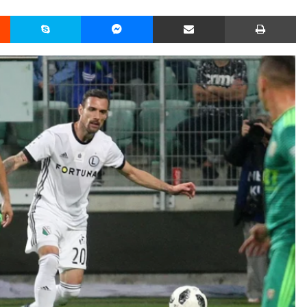
Reddit
Skype
Messenger
Udostępnij przez Email
Drukuj