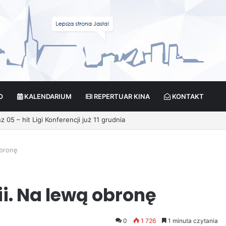
O
KALENDARIUM
REPERTUAR KINA
KONTAKT
obronę
ii. Na lewą obronę
0
1 726
1 minuta czytania