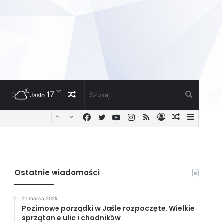
℃
17
Losowy
Szukaj
Jasło
Facebook
Twitter
YouTube
Instagram
RSS
Zaloguj
Losowy
Sideba
artykuł
artykuł
Ostatnie wiadomości
21 marca 2025
Pozimowe porządki w Jaśle rozpoczęte. Wielkie
sprzątanie ulic i chodników