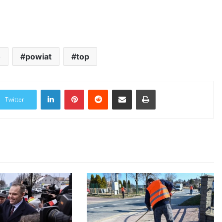
o
powiat
top
LinkedIn
Pinterest
Reddit
Udostępnij przez Email
Drukuj
Twitter