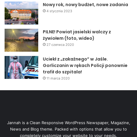
Nowy rok, nowy budżet, nowe zadania
4 stycznia 2023
PILNE! Powiat jasielski walczy z
żywiołem (foto, wideo)
27 czerwca 2020
Uciekł z „zakaźnego” w Jaśle.
Gorliczanin w rękach Policji ponownie
trafił do szpitala!
11 marca 2020
Jannah is a Clean Responsive WordPress Newspaper, Magazine,
News and Blog theme. Packed with options that allow you to
completely customize your website to your needs.