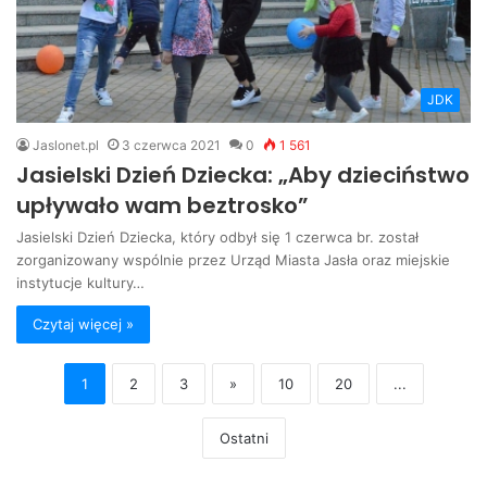
JDK
Jaslonet.pl
3 czerwca 2021
0
1 561
Jasielski Dzień Dziecka: „Aby dzieciństwo
upływało wam beztrosko”
Jasielski Dzień Dziecka, który odbył się 1 czerwca br. został
zorganizowany wspólnie przez Urząd Miasta Jasła oraz miejskie
instytucje kultury…
Czytaj więcej »
1
2
3
»
10
20
...
Ostatni