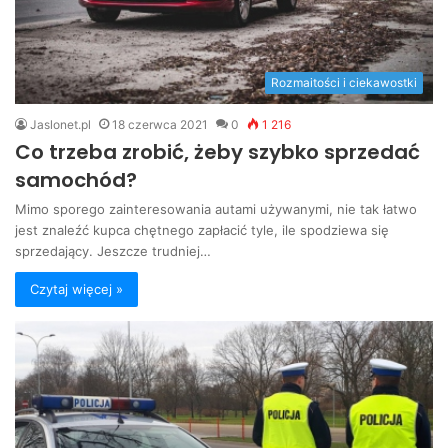
Rozmaitości i ciekawostki
Jaslonet.pl
18 czerwca 2021
0
1 216
Co trzeba zrobić, żeby szybko sprzedać
samochód?
Mimo sporego zainteresowania autami używanymi, nie tak łatwo
jest znaleźć kupca chętnego zapłacić tyle, ile spodziewa się
sprzedający. Jeszcze trudniej…
Czytaj więcej »