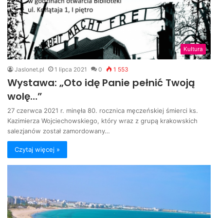
Kultura
Jaslonet.pl
1 lipca 2021
0
1 553
Wystawa: „Oto idę Panie pełnić Twoją
wolę…”
27 czerwca 2021 r. minęła 80. rocznica męczeńskiej śmierci ks.
Kazimierza Wojciechowskiego, który wraz z grupą krakowskich
salezjanów został zamordowany…
Czytaj więcej »