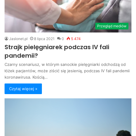
Przegląd mediów
Jaslonet.pl
8 lipca 2021
0
5 474
Strajk pielęgniarek podczas IV fali
pandemii?
Czarny scenariusz, w którym sanockie pielęgniarki odchodzą od
łóżek pacjentów, może ziścić się jesienią, podczas IV fali pandemii
koronawirusa. Kością…
Czytaj więcej »