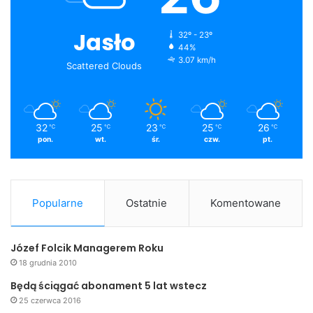
Jasło
32º - 23º
44%
3.07 km/h
Scattered Clouds
32
25
23
25
26
℃
℃
℃
℃
℃
pon.
wt.
śr.
czw.
pt.
Popularne
Ostatnie
Komentowane
Józef Folcik Managerem Roku
18 grudnia 2010
Będą ściągać abonament 5 lat wstecz
25 czerwca 2016