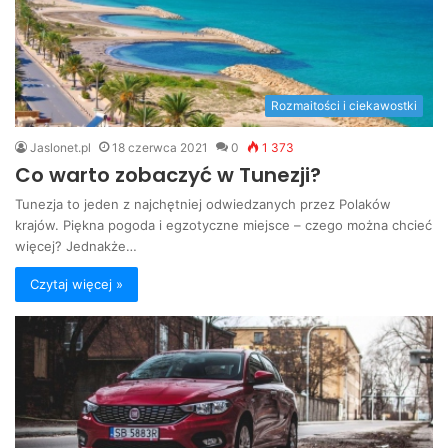
Rozmaitości i ciekawostki
Jaslonet.pl
18 czerwca 2021
0
1 373
Co warto zobaczyć w Tunezji?
Tunezja to jeden z najchętniej odwiedzanych przez Polaków
krajów. Piękna pogoda i egzotyczne miejsce – czego można chcieć
więcej? Jednakże…
Czytaj więcej »