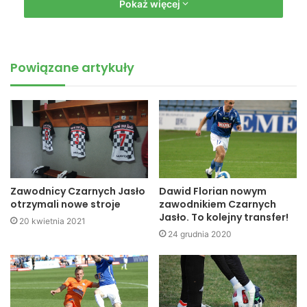
Pokaż więcej
Czarni zwyciężają z Piastem. Są coraz bliżej awansu (fot.
Przemysław Janas, Jaslonet.pl)
Powiązane artykuły
Ekipa z Jasła bardzo dobrze mogła rozpocząć spotkanie,
gdyż już w trzeciej minucie Dawid Cempa otrzymał bardzo
dobre podanie z lewej strony boiska od Grzegorza Muni,
ale niestety najlepszy strzelec Czarnych trafił piłką w
słupek bramki strzeżonej przez Duvakina Dmytro.
Zawodnicy Czarnych Jasło
Dawid Florian nowym
otrzymali nowe stroje
zawodnikiem Czarnych
Jasło. To kolejny transfer!
20 kwietnia 2021
24 grudnia 2020