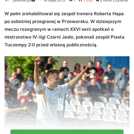
Jaslonet.pl
S
19 maja 2012
1
1 053
2 minut czytania
e
W pełni zrehabilitował się zespół trenera Roberta Hapa
n
po sobotniej przegranej w Przeworsku. W dzisiejszym
d
meczu rozegranym w ramach XXVI serii spotkań o
a
n
mistrzostwo IV-ligi Czarni Jasło, pokonali zespół Piasta
e
Tuczempy 2:0 przed własną publicznością.
m
a
i
l