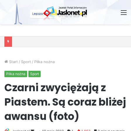
M
Wróżby – Prawda czy Fikcja?
Start
/
Sport
/
Piłka nożna
Piłka nożna
Sport
Czarni zwyciężają z
Piastem. Są coraz bliżej
awansu (foto)