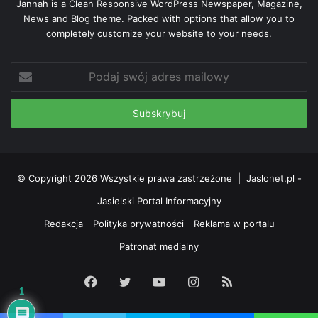
Jannah is a Clean Responsive WordPress Newspaper, Magazine,
News and Blog theme. Packed with options that allow you to
Fotorelacja!
(fot. Przemysław Janas)
completely customize your website to your needs.
Przemysław Janas
Podaj
Jaslonet.pl
swój
adres
mailowy
bramka
Czarni Jasło
mecz
Piast Tuczempy
Robert hap
© Copyright 2026 Wszystkie prawa zastrzeżone |
Jaslonet.pl -
zwycięstwo
Jasielski Portal Informacyjny
Redakcja
Polityka prywatności
Reklama w portalu
Patronat medialny
Facebook
Twitter
YouTube
Instagram
RSS
1