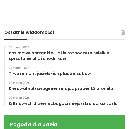
„jedenastki” walczyły o każdą piłkę. W siedemdziesiątej
drugiej minucie świetnym pokazem umiejętności
bramkarskim popisał się Sławomir Kwiek, który wybronił
akcję „sam na sam”.
Ostatnie wiadomości
W dniu wczorajszym urodziny obchodził trener Czarnych
21 marca 2025
Jasło – Robert Hap, któremu w imieniu Redakcji Portalu
Pozimowe porządki w Jaśle rozpoczęte. Wielkie
Jaslonet.pl, życzymy wielu sukcesów trenerskich oraz
sprzątanie ulic i chodników
1910 lat.
21 marca 2025
Trwa remont jasielskich placów zabaw
20 marca 2025
Kierował volkswagenem mając prawie 1,2 promila
20 marca 2025
128 nowych drzew wzbogaci miejski krajobraz Jasła
Robert
Hap(kliknij, aby
powiększyć)
Pogoda dla Jasła