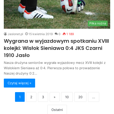
Piłka nożna
Jaslonet.pl
15 kwietnia 2019
0
1 189
Wygrana w wyjazdowym spotkaniu XVIII
kolejki: Wisłok Sieniawa 0:4 JKS Czarni
1910 Jasło
Nasza drużyna seniorów wygrała wyjazdowy mecz XVIII kolejki z
Wisłokiem Sieniawa aż 0:4. Pierwsza połowa to prowadzenie
Naszej drużyny 0:2…
Czytaj więcej »
1
2
3
»
10
20
...
Ostatni