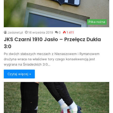
Piłka nożna
Jaslonet.pl
16 września 2019
0
1 411
JKS Czarni 1910 Jasło – Przełęcz Dukla
3:0
Po dwóch słabszych meczach z Nienaszowem i Rymanowem
drużyna wraca na właściwe tory czego konsekwencją jest
wygrana na Śniadeckich 3:0…
Czytaj więcej »