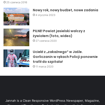
25 czerwca 2016
Nowy rok, nowy budżet, nowe zadania
4 stycznia 2023
PILNE! Powiat jasielski walczy z
żywiołem (foto, wideo)
27 czerwca 2020
Uciekł z „zakaźnego” w Jaśle.
Gorliczanin w rękach Policji ponownie
trafił do szpitala!
11 marca 2020
Jannah is a Clean Responsive WordPress Newspaper, Magazine,