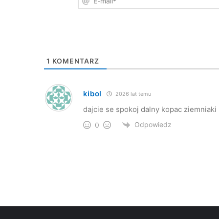
1
KOMENTARZ
kibol
2026 lat temu
dajcie se spokoj dalny kopac ziemniak
Odpowiedz
0