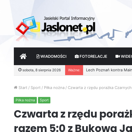
START
WIADOMOŚCI
FOTORELACJE
WIDE
sobota, 8 sierpnia 2026
Ważne:
Start
/
Sport
/
Piłka nożna
/
Czwarta z rzędu porażka Czarnych
Piłka nożna
Sport
Czwarta z rzędu poraż
razem 5:0 z Bukową J