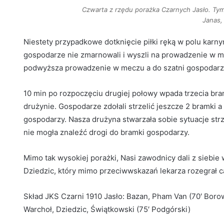
Czwarta z rzędu porażka Czarnych Jasło. Ty
Janas,
Niestety przypadkowe dotknięcie piłki ręką w polu karn
gospodarze nie zmarnowali i wyszli na prowadzenie w m
podwyższa prowadzenie w meczu a do szatni gospodar
10 min po rozpoczęciu drugiej połowy wpada trzecia bra
drużynie. Gospodarze zdołali strzelić jeszcze 2 bramki a
gospodarzy. Nasza drużyna stwarzała sobie sytuacje strze
nie mogła znaleźć drogi do bramki gospodarzy.
Mimo tak wysokiej porażki, Nasi zawodnicy dali z siebi
Dziedzic, który mimo przeciwwskazań lekarza rozegrał c
Skład JKS Czarni 1910 Jasło: Bazan, Pham Van (70′ Borow
Warchoł, Dziedzic, Świątkowski (75′ Podgórski)