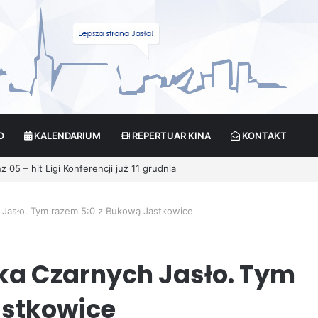
O
KALENDARIUM
REPERTUAR KINA
KONTAKT
 Jasło. Tym razem 5:0 z Bukową Jastkowice
ka Czarnych Jasło. Tym
astkowice