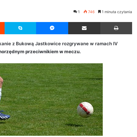
1
746
1 minuta czytania
Reddit
Skype
Messenger
Udostępnij przez Email
Drukuj
tkanie z Bukową Jastkowice rozgrywane w ramach IV
wnorzędnym przeciwnikiem w meczu.