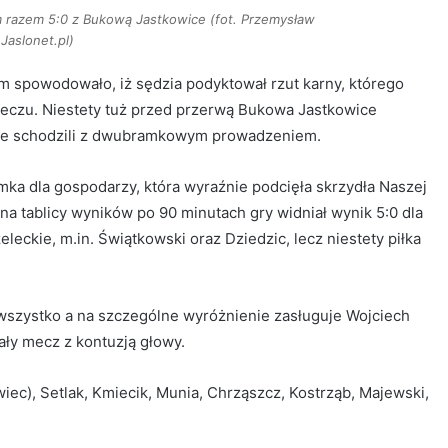
m razem 5:0 z Bukową Jastkowice (fot. Przemysław
 Jaslonet.pl)
ym spowodowało, iż sędzia podyktował rzut karny, którego
eczu. Niestety tuż przed przerwą Bukowa Jastkowice
ze schodzili z dwubramkowym prowadzeniem.
mka dla gospodarzy, która wyraźnie podcięła skrzydła Naszej
 na tablicy wyników po 90 minutach gry widniał wynik 5:0 dla
leckie, m.in. Świątkowski oraz Dziedzic, lecz niestety piłka
e wszystko a na szczególne wyróżnienie zasługuje Wojciech
ały mecz z kontuzją głowy.
iec), Setlak, Kmiecik, Munia, Chrząszcz, Kostrząb, Majewski,