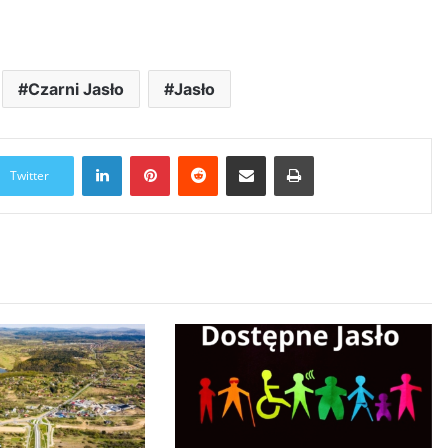
Czarni Jasło
Jasło
LinkedIn
Pinterest
Reddit
Udostępnij przez Email
Drukuj
Twitter