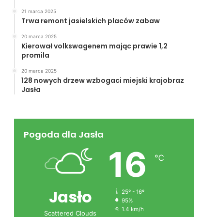
21 marca 2025
Trwa remont jasielskich placów zabaw
20 marca 2025
Kierował volkswagenem mając prawie 1,2
promila
20 marca 2025
128 nowych drzew wzbogaci miejski krajobraz
Jasła
Pogoda dla Jasła
16
℃
Jasło
25º - 16º
95%
1.4 km/h
Scattered Clouds