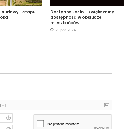
o budowy II etapu
Dostępne Jasło – zwiększamy
noka
dostępność w obsłudze
mieszkańców
17 lipca 2024
[+]
I
m
i
E