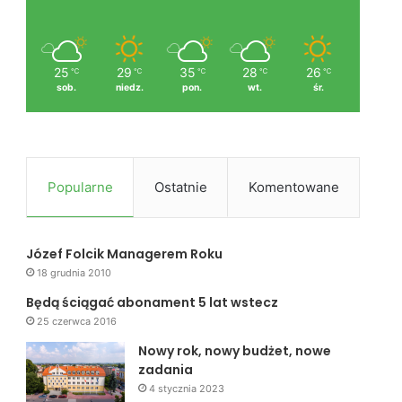
25
29
35
28
26
℃
℃
℃
℃
℃
sob.
niedz.
pon.
wt.
śr.
Popularne
Ostatnie
Komentowane
Józef Folcik Managerem Roku
18 grudnia 2010
Będą ściągać abonament 5 lat wstecz
25 czerwca 2016
Nowy rok, nowy budżet, nowe
zadania
4 stycznia 2023