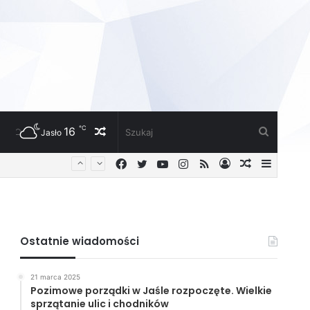
℃
16
Losowy
Szukaj
Jasło
Facebook
Twitter
YouTube
Instagram
RSS
Zaloguj
Losowy
Sideba
artykuł
artykuł
Ostatnie wiadomości
21 marca 2025
Pozimowe porządki w Jaśle rozpoczęte. Wielkie
sprzątanie ulic i chodników