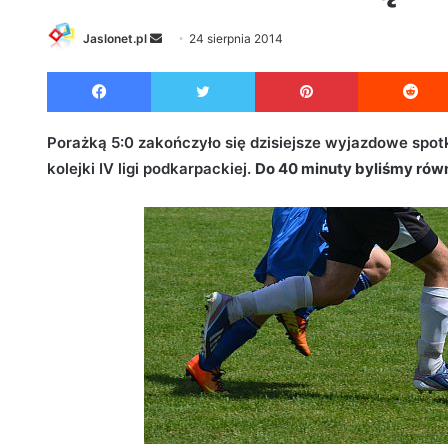
Jaslonet.pl
S
24 sierpnia 2014
e
Facebook
Twitter
Pinterest
n
d
a
Porażką 5:0 zakończyło się dzisiejsze wyjazdowe spo
n
kolejki IV ligi podkarpackiej.
Do 40 minuty byliśmy ró
e
m
a
i
l